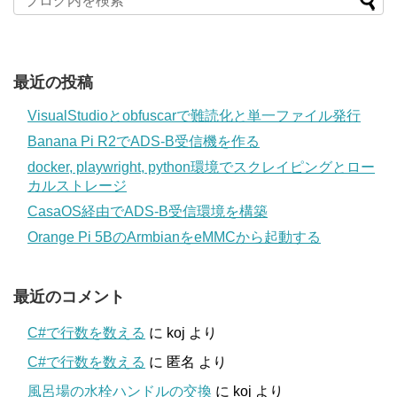
最近の投稿
VisualStudioとobfuscarで難読化と単一ファイル発行
Banana Pi R2でADS-B受信機を作る
docker, playwright, python環境でスクレイピングとロー
カルストレージ
CasaOS経由でADS-B受信環境を構築
Orange Pi 5BのArmbianをeMMCから起動する
最近のコメント
C#で行数を数える
に
koj
より
C#で行数を数える
に
匿名
より
風呂場の水栓ハンドルの交換
に
koj
より