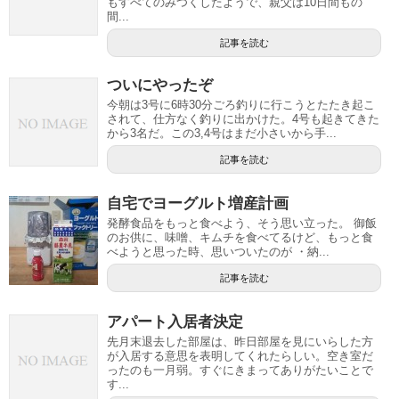
もすべてのみつくしたようで、親父は10日間もの
間...
記事を読む
ついにやったぞ
今朝は3号に6時30分ごろ釣りに行こうとたたき起こ
されて、仕方なく釣りに出かけた。4号も起きてきた
から3名だ。この3,4号はまだ小さいから手...
記事を読む
自宅でヨーグルト増産計画
発酵食品をもっと食べよう、そう思い立った。 御飯
のお供に、味噌、キムチを食べてるけど、もっと食
べようと思った時、思いついたのが ・納...
記事を読む
アパート入居者決定
先月末退去した部屋は、昨日部屋を見にいらした方
が入居する意思を表明してくれたらしい。空き室だ
ったのも一月弱。すぐにきまってありがたいことで
す...