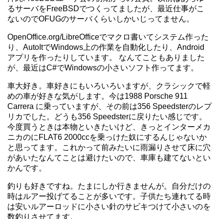
るサーバをFreeBSDでつくってましたが、最近仕事がこ
ないのでOFUGのサーバくらいしかいじってません。
OpenOffice.org/LibreOfficeでマクロ書いてシステム作った
り、AutoItでWindows上の作業を自動化したり、Android
アプリを作ったりしています。 なんてこともありました
が、最近はC#でWindowsの小さいソフト作ってます。
車大好き。車好きにもいろいろいますが、クラシックで軽
めの車が好きな気がします。今は1988 Porsche 911
Carrera に乗っていますが、その前は356 Speedsterのレプ
リカでした。どうも356 Speedsterに戻りたい感じです。
今度買うときは本物といきたいけど、きっとインターメカ
ニカのにFLAT6 2000ccを乗っけた奴にするんじゃないか
と思ってます。これかって前みたいに雨漏りさせて床に穴
があいたなんてことは避けたいので、車庫も建てないとい
かんです。
釣りも好きですね。たまにしか行きませんが。自分だけの
時はルアー投げてることが多いです。子供たち連れてる時
は安いルアーロッドに小さい針のサビキつけて小さいのを
数釣りさせてます。