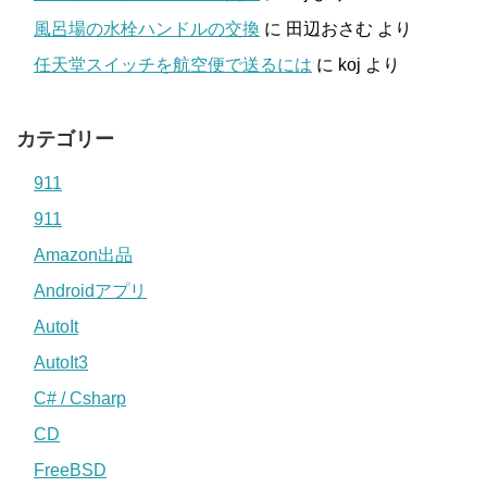
風呂場の水栓ハンドルの交換
に
田辺おさむ
より
任天堂スイッチを航空便で送るには
に
koj
より
カテゴリー
911
911
Amazon出品
Androidアプリ
AutoIt
AutoIt3
C# / Csharp
CD
FreeBSD