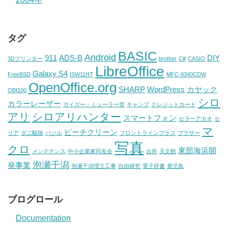
タグ
BASIC
Android
911
ADS-B
DIY
3Dプリンター
brother
C#
CASIO
LibreOffice
Galaxy S4
FreeBSD
ISW11HT
MFC-9340CDW
OpenOffice.org
SHARP
WordPress
カヤック
OBI100
シロ
カラーレーザー
ガイガー・ミューラー管
キャンプ
クレジットカード
アリ
シロアリハンター
スマートフォン
セラーアカオ
セ
マ
ビーチクリーン
リア
ダニ駆除
バジル
フロントラインプラス
ブラザー
写真
クロ
東部海浜開
メンテナンス
中小企業家同友会
台所
天文館
泡瀬干潟
発事業
泡瀬干潟埋立工事
自由研究
電子辞書
鹿児島
ブログロール
Documentation