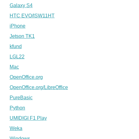
Galaxy S4
HTC EVO/ISW11HT
iPhone
Jetson TK1
kfund
LGL22
Mac
OpenOffice.org
OpenOffice.org/LibreOffice
PureBasic
Python
UMIDIGI F1 Play
Weka
Windows