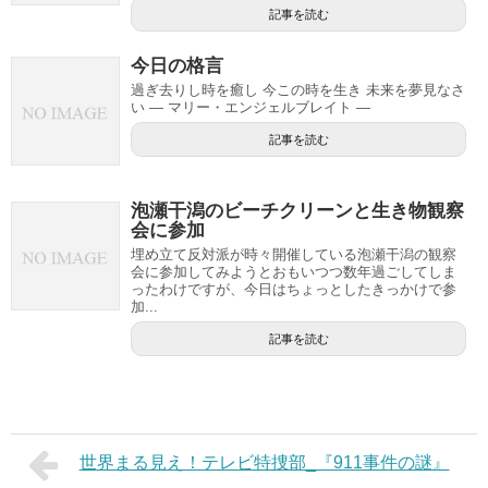
記事を読む
今日の格言
過ぎ去りし時を癒し 今この時を生き 未来を夢見なさ
い — マリー・エンジェルブレイト —
記事を読む
泡瀬干潟のビーチクリーンと生き物観察
会に参加
埋め立て反対派が時々開催している泡瀬干潟の観察
会に参加してみようとおもいつつ数年過ごしてしま
ったわけですが、今日はちょっとしたきっかけで参
加...
記事を読む
世界まる見え！テレビ特捜部_『911事件の謎』