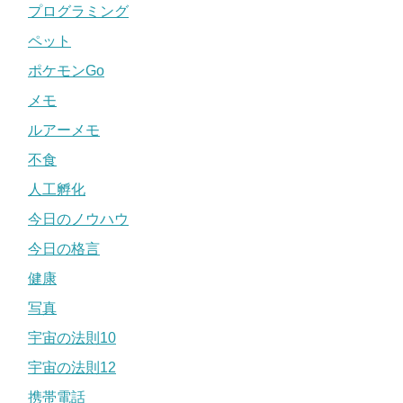
プログラミング
ペット
ポケモンGo
メモ
ルアーメモ
不食
人工孵化
今日のノウハウ
今日の格言
健康
写真
宇宙の法則10
宇宙の法則12
携帯電話