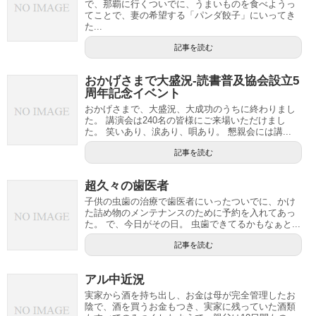
で、那覇に行くついでに、うまいものを食べようっ
てことで、妻の希望する「パンダ餃子」にいってき
た...
記事を読む
おかげさまで大盛況-読書普及協会設立5
周年記念イベント
おかげさまで、大盛況、大成功のうちに終わりまし
た。 講演会は240名の皆様にご来場いただけまし
た。 笑いあり、涙あり、唄あり。 懇親会には講...
記事を読む
超久々の歯医者
子供の虫歯の治療で歯医者にいったついでに、かけ
た詰め物のメンテナンスのために予約を入れてあっ
た。 で、今日がその日。 虫歯できてるかもなぁと...
記事を読む
アル中近況
実家から酒を持ち出し、お金は母が完全管理したお
陰で、酒を買うお金もつき、実家に残っていた酒類