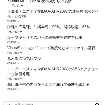
Xiaomi Mi 11 Lite 5G突然死からの復活
102件のビュー
トヨタ・エスティマ(DAA‑AHR20W)の運転席側水切り
モール交換
90件のビュー
沖縄の不発弾。沖縄本島に90%。浦添以南に85%
72件のビュー
ルーフキャリアのバーの緩衝材を建材で代用
62件のビュー
VisualStudioとobfuscarで難読化と単一ファイル発行
54件のビュー
風呂場の換気扇交換
45件のビュー
トヨタ・エスティマ(DAA‑AHR20W)のABSアクチュエ
ータ無償修理
44件のビュー
高圧洗浄機の内部から水ダダ漏れで修理を試みる
37件のビュー