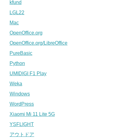
kfund
LGL22
Mac
OpenOffice.org
OpenOffice.org/LibreOffice
PureBasic
Python
UMIDIGI F1 Play
Weka
Windows
WordPress
Xiaomi Mi 11 Lite 5G
YSFLIGHT
アウトドア