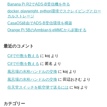
Banana Pi R2でADS-B受信機を作る
docker, playwright, python環境でスクレイピングとロー
カルストレージ
CasaOS経由でADS-B受信環境を構築
Orange Pi 5BのArmbianをeMMCから起動する
最近のコメント
C#で行数を数える
に
koj
より
C#で行数を数える
に
匿名
より
風呂場の水栓ハンドルの交換
に
koj
より
風呂場の水栓ハンドルの交換
に
田辺おさむ
より
任天堂スイッチを航空便で送るには
に
koj
より
カテゴリー