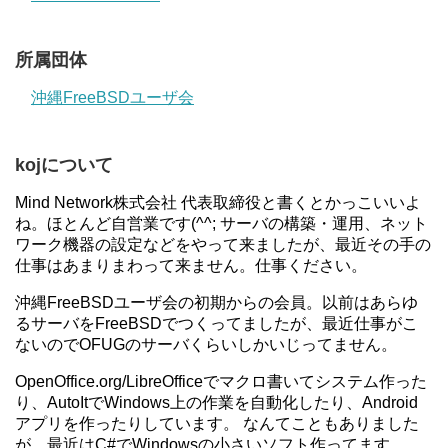
所属団体
沖縄FreeBSDユーザ会
kojについて
Mind Network株式会社 代表取締役と書くとかっこいいよ
ね。ほとんど自営業です(^^; サーバの構築・運用、ネット
ワーク機器の設定などをやって来ましたが、最近その手の
仕事はあまりまわって来ません。仕事ください。
沖縄FreeBSDユーザ会の初期からの会員。以前はあらゆ
るサーバをFreeBSDでつくってましたが、最近仕事がこ
ないのでOFUGのサーバくらいしかいじってません。
OpenOffice.org/LibreOfficeでマクロ書いてシステム作った
り、AutoItでWindows上の作業を自動化したり、Android
アプリを作ったりしています。 なんてこともありました
が、最近はC#でWindowsの小さいソフト作ってます。