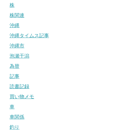
株
株関連
沖縄
沖縄タイムス記事
沖縄市
泡瀬干潟
為替
記事
読書記録
買い物メモ
車
車関係
釣り