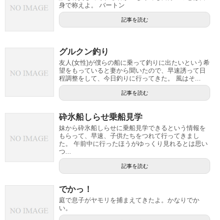
身で称えよ。 バートン
記事を読む
グルクン釣り
友人(女性)が僕らの船に乗って釣りに出たいという希
望をもっていると妻から聞いたので、早速誘って日
程調整をして、今日釣りに行ってきた。 風はそ...
記事を読む
砕氷船しらせ乗船見学
妹から砕氷船しらせに乗船見学できるという情報を
もらって、早速、子供たちをつれて行ってきまし
た。 午前中に行ったほうがゆっくり見れるとは思い
つ...
記事を読む
でかっ！
庭で息子がヤモリを捕まえてきたよ。かなりでか
い。