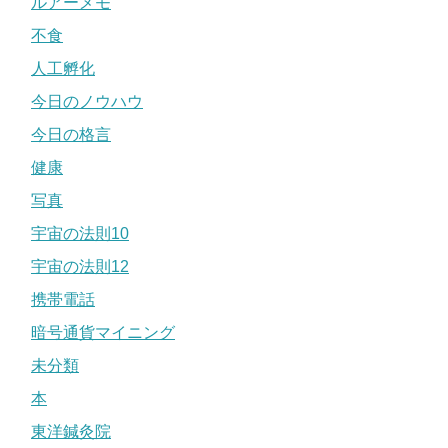
ルアーメモ
不食
人工孵化
今日のノウハウ
今日の格言
健康
写真
宇宙の法則10
宇宙の法則12
携帯電話
暗号通貨マイニング
未分類
本
東洋鍼灸院