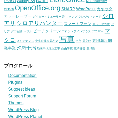
Galaxy S4
FreeBSD
ISW11HT
MFC-9340CDW
OpenOffice.org
SHARP
WordPress
カヤック
OBI100
シロ
カラーレーザー
ガイガー・ミューラー管
キャンプ
クレジットカード
アリ
シロアリハンター
スマートフォン
セラーアカオ
セ
マ
ビーチクリーン
リア
ダニ駆除
バジル
フロントラインプラス
ブラザー
写真
クロ
東部海浜開
メンテナンス
中小企業家同友会
台所
天文館
泡瀬干潟
発事業
泡瀬干潟埋立工事
自由研究
電子辞書
鹿児島
ブログロール
Documentation
Plugins
Suggest Ideas
Support Forum
Themes
WordPress Blog
WordPress Planet