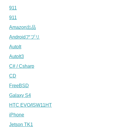
911
911
Amazon出品
Androidアプリ
AutoIt
AutoIt3
C# / Csharp
CD
FreeBSD
Galaxy S4
HTC EVO/ISW11HT
iPhone
Jetson TK1