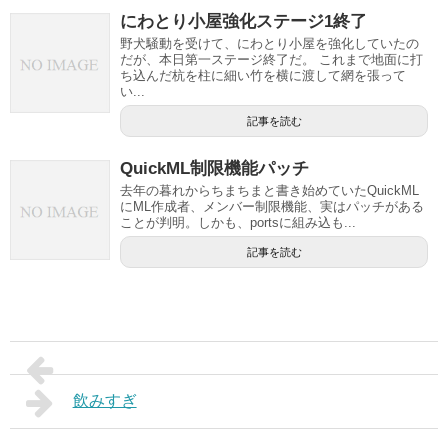
にわとり小屋強化ステージ1終了
野犬騒動を受けて、にわとり小屋を強化していたの
だが、本日第一ステージ終了だ。 これまで地面に打
ち込んだ杭を柱に細い竹を横に渡して網を張って
い...
記事を読む
QuickML制限機能パッチ
去年の暮れからちまちまと書き始めていたQuickML
にML作成者、メンバー制限機能、実はパッチがある
ことが判明。しかも、portsに組み込も...
記事を読む
飲みすぎ