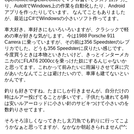
り、AutoItでWindows上の作業を自動化したり、Android
アプリを作ったりしています。 なんてこともありました
が、最近はC#でWindowsの小さいソフト作ってます。
車大好き。車好きにもいろいろいますが、クラシックで軽
めの車が好きな気がします。今は1988 Porsche 911
Carrera に乗っていますが、その前は356 Speedsterのレプ
リカでした。どうも356 Speedsterに戻りたい感じです。
今度買うときは本物といきたいけど、きっとインターメカ
ニカのにFLAT6 2000ccを乗っけた奴にするんじゃないか
と思ってます。これかって前みたいに雨漏りさせて床に穴
があいたなんてことは避けたいので、車庫も建てないとい
かんです。
釣りも好きですね。たまにしか行きませんが。自分だけの
時はルアー投げてることが多いです。子供たち連れてる時
は安いルアーロッドに小さい針のサビキつけて小さいのを
数釣りさせてます。
そろそろ涼しくなってきたし太刀魚でも釣りに行ってこよ
うかなぁと思ってますが、なかなか朝起きられません(^^;