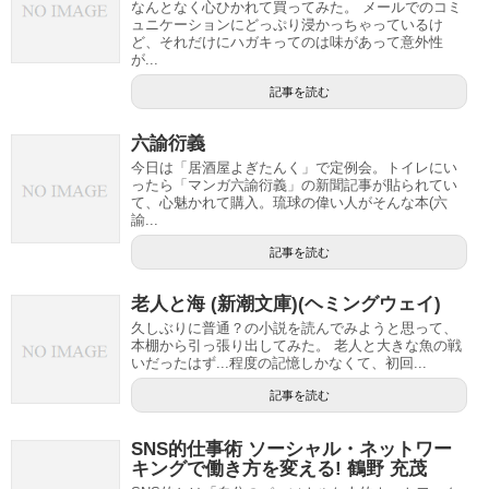
なんとなく心ひかれて買ってみた。 メールでのコミ
ュニケーションにどっぷり浸かっちゃっているけ
ど、それだけにハガキってのは味があって意外性
が...
記事を読む
六諭衍義
今日は「居酒屋よぎたんく」で定例会。トイレにい
ったら「マンガ六諭衍義」の新聞記事が貼られてい
て、心魅かれて購入。琉球の偉い人がそんな本(六
諭...
記事を読む
老人と海 (新潮文庫)(ヘミングウェイ)
久しぶりに普通？の小説を読んでみようと思って、
本棚から引っ張り出してみた。 老人と大きな魚の戦
いだったはず...程度の記憶しかなくて、初回...
記事を読む
SNS的仕事術 ソーシャル・ネットワー
キングで働き方を変える! 鶴野 充茂