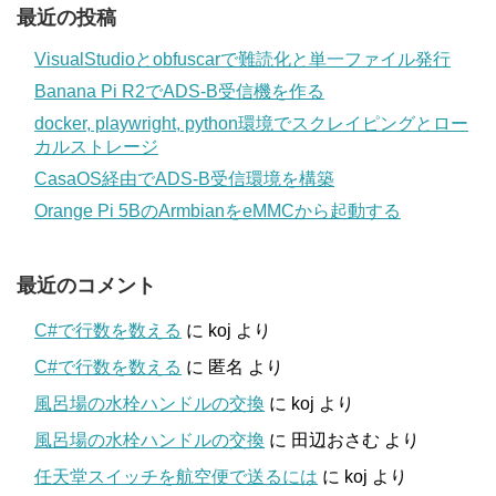
最近の投稿
VisualStudioとobfuscarで難読化と単一ファイル発行
Banana Pi R2でADS-B受信機を作る
docker, playwright, python環境でスクレイピングとロー
カルストレージ
CasaOS経由でADS-B受信環境を構築
Orange Pi 5BのArmbianをeMMCから起動する
最近のコメント
C#で行数を数える
に
koj
より
C#で行数を数える
に
匿名
より
風呂場の水栓ハンドルの交換
に
koj
より
風呂場の水栓ハンドルの交換
に
田辺おさむ
より
任天堂スイッチを航空便で送るには
に
koj
より