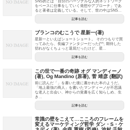
SNS的とは「自分のパーソナルな人的ネットワーク
をベースに仕事をしていく発想やアプローチ」であ
ると著者は定義している。そして、世の中はSNS...
記事を読む
ブランコのむこうで 星新一(著)
星新一といえばショートショート。 そのつもりで買
ってみたら、長編ファンタジーだった(^^; 期待した
切れがなくちょっと退屈だったけど、星...
記事を読む
この世で一番の奇跡 オグ マンディーノ
(著), Og Mandino (原著), 菅 靖彦 (翻訳)
前に読んだ「」を書いた後に書かれた本のようだ。
「地上最強の商人」を書いたマンディーノが不思議
な老人と出会い、神からの覚書を広く知らしめ、生
き...
記事を読む
常識の壁をこえて…こころのフレームを
変えるマーケティング哲学 ダン・S・ケ
ネディ (著), 金森 重樹 (監修), 池村 千秋