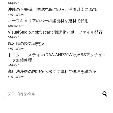
90件のビュー
沖縄の不発弾。沖縄本島に90%。浦添以南に85%
72件のビュー
ルーフキャリアのバーの緩衝材を建材で代用
62件のビュー
VisualStudioとobfuscarで難読化と単一ファイル発行
54件のビュー
風呂場の換気扇交換
45件のビュー
トヨタ・エスティマ(DAA‑AHR20W)のABSアクチュエ
ータ無償修理
44件のビュー
高圧洗浄機の内部から水ダダ漏れで修理を試みる
37件のビュー