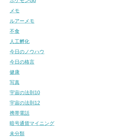
ポケモンGo
メモ
ルアーメモ
不食
人工孵化
今日のノウハウ
今日の格言
健康
写真
宇宙の法則10
宇宙の法則12
携帯電話
暗号通貨マイニング
未分類