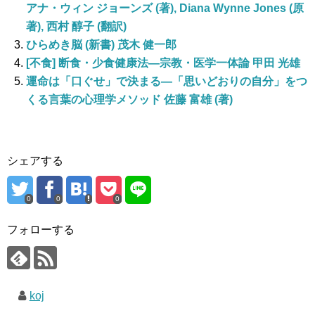
アナ・ウィン ジョーンズ (著), Diana Wynne Jones (原
著), 西村 醇子 (翻訳)
ひらめき脳 (新書) 茂木 健一郎
[不食] 断食・少食健康法—宗教・医学一体論 甲田 光雄
運命は「口ぐせ」で決まる—「思いどおりの自分」をつ
くる言葉の心理学メソッド 佐藤 富雄 (著)
シェアする
0
0
0
フォローする
koj