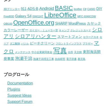
BASIC
Android
911
ADS-B
DIY
3Dプリンター
brother
C#
CASIO
LibreOffice
Galaxy S4
FreeBSD
ISW11HT
MFC-9340CDW
OpenOffice.org
SHARP
WordPress
カヤック
OBI100
シロ
カラーレーザー
ガイガー・ミューラー管
キャンプ
クレジットカード
アリ
シロアリハンター
スマートフォン
セラーアカオ
セ
マ
ビーチクリーン
リア
ダニ駆除
バジル
フロントラインプラス
ブラザー
写真
クロ
東部海浜開
メンテナンス
中小企業家同友会
台所
天文館
泡瀬干潟
発事業
泡瀬干潟埋立工事
自由研究
電子辞書
鹿児島
ブログロール
Documentation
Plugins
Suggest Ideas
Support Forum