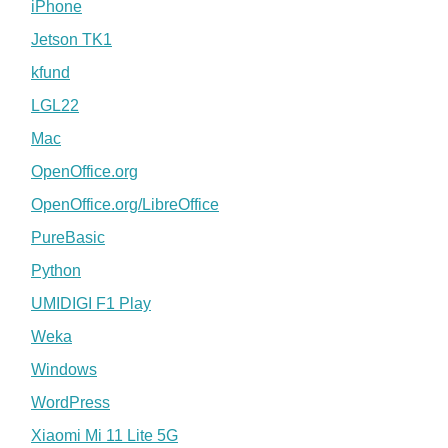
iPhone
Jetson TK1
kfund
LGL22
Mac
OpenOffice.org
OpenOffice.org/LibreOffice
PureBasic
Python
UMIDIGI F1 Play
Weka
Windows
WordPress
Xiaomi Mi 11 Lite 5G