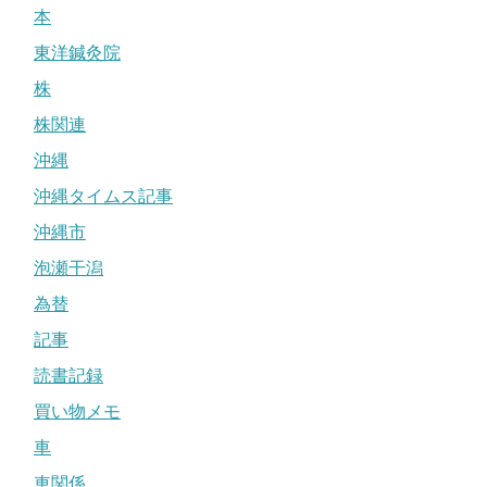
本
東洋鍼灸院
株
株関連
沖縄
沖縄タイムス記事
沖縄市
泡瀬干潟
為替
記事
読書記録
買い物メモ
車
車関係