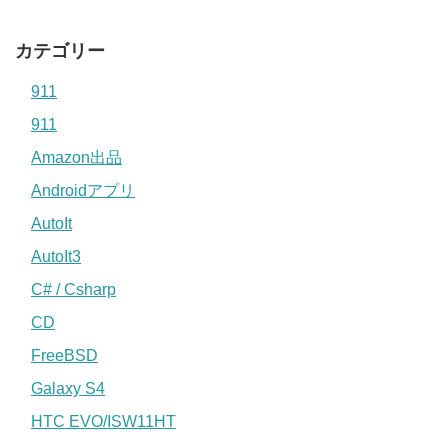
カテゴリー
911
911
Amazon出品
Androidアプリ
AutoIt
AutoIt3
C# / Csharp
CD
FreeBSD
Galaxy S4
HTC EVO/ISW11HT