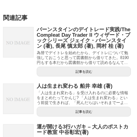
関連記事
バーンスタインのデイトレード実践/The
Compleat Day Trader II ウィザード・ブ
ックシリーズ ジェイク・バーンスタイ
ン (著), 長尾 慎太郎 (著), 岡村 桂 (著)
為替でデイトレを始めたから、デイトレについて勉
強しておこうと思って図書館から借りてきた。8190
円もする本だから図書館から借りて読めるなんて...
記事を読む
人は生まれ変わる 船井 幸雄 (著)
「人は生まれ変わる」を受け入れるのに必要な情報
をまとめたってかんじ? 「人は生まれ変わる」とい
う前提で生きれば、「死んだらはいそれまでーよ...
記事を読む
運が開ける3行ハガキ – 大人のポストカ
ード教室 中谷彰宏(著)