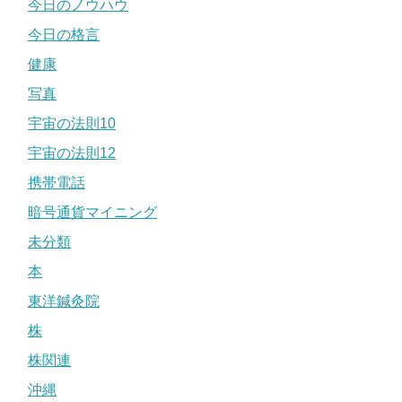
今日のノウハウ
今日の格言
健康
写真
宇宙の法則10
宇宙の法則12
携帯電話
暗号通貨マイニング
未分類
本
東洋鍼灸院
株
株関連
沖縄