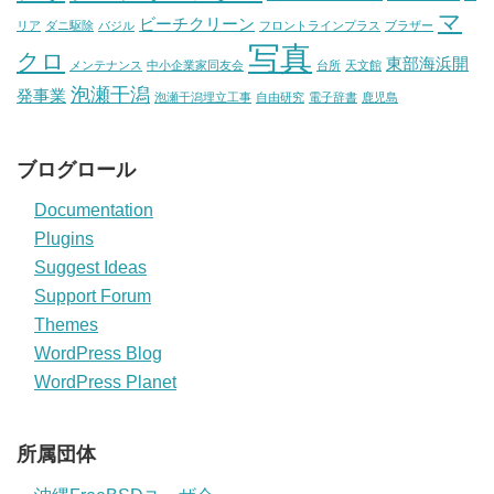
マ
ビーチクリーン
リア
ダニ駆除
バジル
フロントラインプラス
ブラザー
写真
クロ
東部海浜開
メンテナンス
中小企業家同友会
台所
天文館
泡瀬干潟
発事業
泡瀬干潟埋立工事
自由研究
電子辞書
鹿児島
ブログロール
Documentation
Plugins
Suggest Ideas
Support Forum
Themes
WordPress Blog
WordPress Planet
所属団体