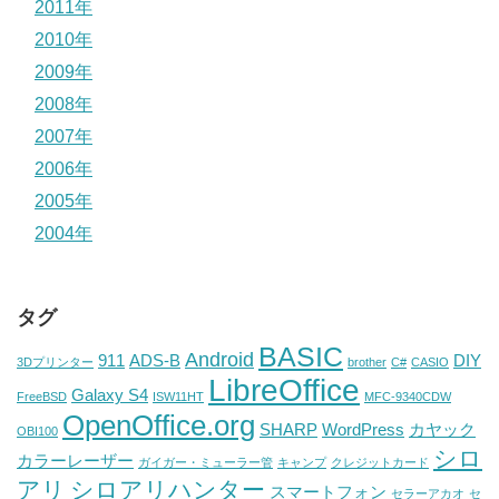
2011年
2010年
2009年
2008年
2007年
2006年
2005年
2004年
タグ
BASIC
Android
911
ADS-B
DIY
3Dプリンター
brother
C#
CASIO
LibreOffice
Galaxy S4
FreeBSD
ISW11HT
MFC-9340CDW
OpenOffice.org
SHARP
WordPress
カヤック
OBI100
シロ
カラーレーザー
ガイガー・ミューラー管
キャンプ
クレジットカード
アリ
シロアリハンター
スマートフォン
セラーアカオ
セ