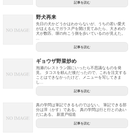
記事を読む
野犬再来
先日の犬かどうかはわからないが、うちの若い愛犬
がほえるんでガラス戸を開け見てみたら、大きめの
犬が数匹、塀の向こう側を歩いているのが見えた。
...
記事を読む
ギョウザ野菜炒め
泡瀬のレストラン国にいったら不思議なものを発
見。 タコスを頼んだ後だったので、これを注文する
ことはできなかったけど、メニューを写してきま
し...
記事を読む
真の学問は筆記できるものではない。 筆記できる部
分は滓（かす）である。 真の学問は行と行とのあい
だにある。 新渡戸稲造
記事を読む