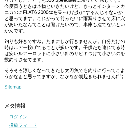
リカでした。どうも356 Speedsterに戻りたい感じです。
今度買うときは本物といきたいけど、きっとインターメカ
ニカのにFLAT6 2000ccを乗っけた奴にするんじゃないか
と思ってます。これかって前みたいに雨漏りさせて床に穴
があいたなんてことは避けたいので、車庫も建てないとい
かんです。
釣りも好きですね。たまにしか行きませんが。自分だけの
時はルアー投げてることが多いです。子供たち連れてる時
は安いルアーロッドに小さい針のサビキつけて小さいのを
数釣りさせてます。
そろそろ涼しくなってきたし太刀魚でも釣りに行ってこよ
うかなぁと思ってますが、なかなか朝起きられません(^^;
Sitemap
メタ情報
ログイン
投稿フィード