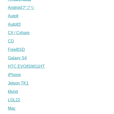
Androidアプリ
AutoIt
AutoIt3
C# / Csharp
CD
FreeBSD
Galaxy S4
HTC EVO/ISW11HT
iPhone
Jetson TK1
kfund
LGL22
Mac