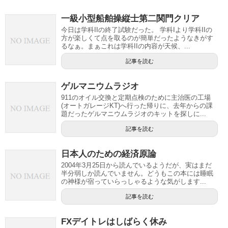
一級小型船舶操縦士第二関門クリア
今日は学科IIの終了試験だった。 学科Iより学科IIの
方が楽しくて点を取るのが簡単だったようなきがす
るなぁ。まぁこれは学科IIの内容が天候、...
記事を読む
ゲルマニウムラジオ
911のオイル交換と定期点検のために主治医の工場
(オートガレージKT)へ行った帰りに、去年からの課
題だったゲルマニウムラジオのキットを探しに...
記事を読む
日本人のための経済原論
2004年3月25日から読んでいるようだが、実はまだ
半分弱しか読んでいません。どうもこの本には睡眠
の神様が宿っていらっしゃるような気がします...
記事を読む
FXデイトレはしばらく休み