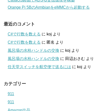
CasaOS経由でADS-B受信環境を構築
Orange Pi 5BのArmbianをeMMCから起動する
最近のコメント
C#で行数を数える
に
koj
より
C#で行数を数える
に
匿名
より
風呂場の水栓ハンドルの交換
に
koj
より
風呂場の水栓ハンドルの交換
に
田辺おさむ
より
任天堂スイッチを航空便で送るには
に
koj
より
カテゴリー
911
911
Amazon出品