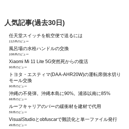
人気記事(過去30日)
任天堂スイッチを航空便で送るには
112件のビュー
風呂場の水栓ハンドルの交換
108件のビュー
Xiaomi Mi 11 Lite 5G突然死からの復活
90件のビュー
トヨタ・エスティマ(DAA‑AHR20W)の運転席側水切り
モール交換
90件のビュー
沖縄の不発弾。沖縄本島に90%。浦添以南に85%
68件のビュー
ルーフキャリアのバーの緩衝材を建材で代用
59件のビュー
VisualStudioとobfuscarで難読化と単一ファイル発行
49件のビュー