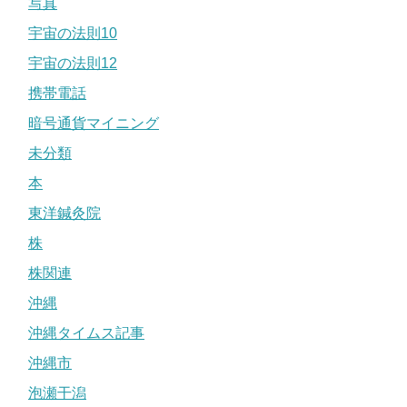
写真
宇宙の法則10
宇宙の法則12
携帯電話
暗号通貨マイニング
未分類
本
東洋鍼灸院
株
株関連
沖縄
沖縄タイムス記事
沖縄市
泡瀬干潟