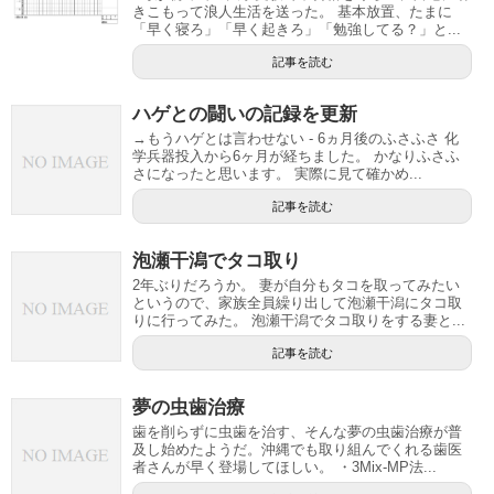
きこもって浪人生活を送った。 基本放置、たまに
「早く寝ろ」「早く起きろ」「勉強してる？」と...
記事を読む
ハゲとの闘いの記録を更新
→もうハゲとは言わせない - 6ヵ月後のふさふさ 化
学兵器投入から6ヶ月が経ちました。 かなりふさふ
さになったと思います。 実際に見て確かめ...
記事を読む
泡瀬干潟でタコ取り
2年ぶりだろうか。 妻が自分もタコを取ってみたい
というので、家族全員繰り出して泡瀬干潟にタコ取
りに行ってみた。 泡瀬干潟でタコ取りをする妻と...
記事を読む
夢の虫歯治療
歯を削らずに虫歯を治す、そんな夢の虫歯治療が普
及し始めたようだ。沖縄でも取り組んでくれる歯医
者さんが早く登場してほしい。 ・3Mix-MP法...