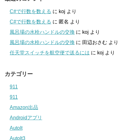
C#で行数を数える
に
koj
より
C#で行数を数える
に
匿名
より
風呂場の水栓ハンドルの交換
に
koj
より
風呂場の水栓ハンドルの交換
に
田辺おさむ
より
任天堂スイッチを航空便で送るには
に
koj
より
カテゴリー
911
911
Amazon出品
Androidアプリ
AutoIt
AutoIt3