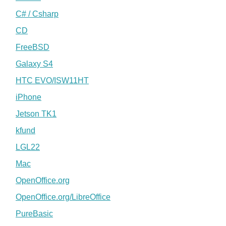
C# / Csharp
CD
FreeBSD
Galaxy S4
HTC EVO/ISW11HT
iPhone
Jetson TK1
kfund
LGL22
Mac
OpenOffice.org
OpenOffice.org/LibreOffice
PureBasic