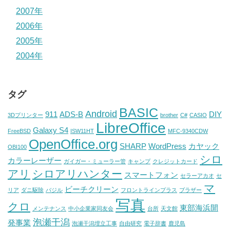
2007年
2006年
2005年
2004年
タグ
BASIC
Android
911
ADS-B
DIY
3Dプリンター
brother
C#
CASIO
LibreOffice
Galaxy S4
FreeBSD
ISW11HT
MFC-9340CDW
OpenOffice.org
SHARP
WordPress
カヤック
OBI100
シロ
カラーレーザー
ガイガー・ミューラー管
キャンプ
クレジットカード
アリ
シロアリハンター
スマートフォン
セラーアカオ
セ
マ
ビーチクリーン
リア
ダニ駆除
バジル
フロントラインプラス
ブラザー
写真
クロ
東部海浜開
メンテナンス
中小企業家同友会
台所
天文館
泡瀬干潟
発事業
泡瀬干潟埋立工事
自由研究
電子辞書
鹿児島