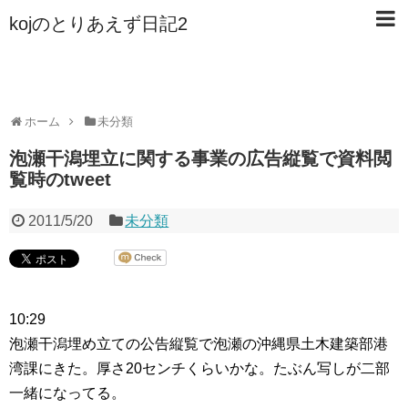
kojのとりあえず日記2
ホーム
未分類
泡瀬干潟埋立に関する事業の広告縦覧で資料閲
覧時のtweet
2011/5/20
未分類
10:29
泡瀬干潟埋め立ての公告縦覧で泡瀬の沖縄県土木建築部港
湾課にきた。厚さ20センチくらいかな。たぶん写しが二部
一緒になってる。