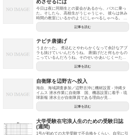
めさせるには
今日は夜に同期生との宴会があるから、バスに乗っ
た。そしたら、高校生がうじゃうじゃ。 彼らは休み
時間の教室にいるかのようにしゃべるしゃべる。 ...
記事を読む
テビチ唐揚げ
うまかった。 煮込むとやわらかくなって余計なアブ
ラも抜けていいんだろうね。 唐揚げだと何もかもの
こっているんだろうね。そのせいかあいじくーた...
記事を読む
自衛隊を辺野古へ投入
海自、海域調査参加／辺野古沖に機材設置 - 沖縄タ
イムス 潜水作業に自衛隊 国、機器設置に着手 - 琉
球新報 潜水士が自衛隊員である理由が見...
記事を読む
大学受験在宅浪人生のための受験日誌
(週間)
1号が初めての大学受験で不合格をくらい、自宅に引