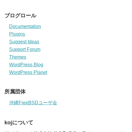
ブログロール
Documentation
Plugins
Suggest Ideas
Support Forum
Themes
WordPress Blog
WordPress Planet
所属団体
沖縄FreeBSDユーザ会
kojについて