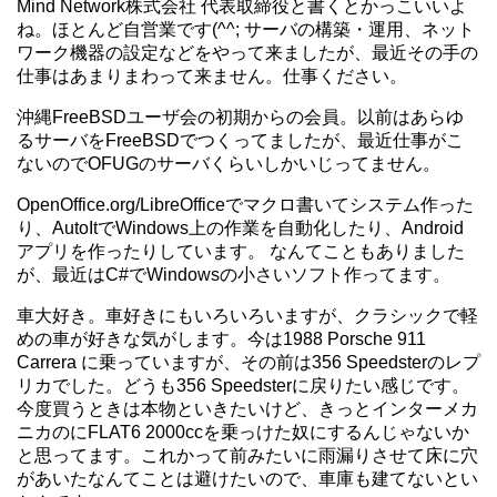
Mind Network株式会社 代表取締役と書くとかっこいいよ
ね。ほとんど自営業です(^^; サーバの構築・運用、ネット
ワーク機器の設定などをやって来ましたが、最近その手の
仕事はあまりまわって来ません。仕事ください。
沖縄FreeBSDユーザ会の初期からの会員。以前はあらゆ
るサーバをFreeBSDでつくってましたが、最近仕事がこ
ないのでOFUGのサーバくらいしかいじってません。
OpenOffice.org/LibreOfficeでマクロ書いてシステム作った
り、AutoItでWindows上の作業を自動化したり、Android
アプリを作ったりしています。 なんてこともありました
が、最近はC#でWindowsの小さいソフト作ってます。
車大好き。車好きにもいろいろいますが、クラシックで軽
めの車が好きな気がします。今は1988 Porsche 911
Carrera に乗っていますが、その前は356 Speedsterのレプ
リカでした。どうも356 Speedsterに戻りたい感じです。
今度買うときは本物といきたいけど、きっとインターメカ
ニカのにFLAT6 2000ccを乗っけた奴にするんじゃないか
と思ってます。これかって前みたいに雨漏りさせて床に穴
があいたなんてことは避けたいので、車庫も建てないとい