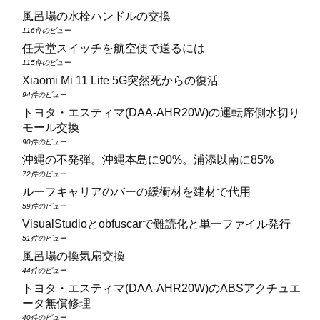
風呂場の水栓ハンドルの交換
116件のビュー
任天堂スイッチを航空便で送るには
115件のビュー
Xiaomi Mi 11 Lite 5G突然死からの復活
94件のビュー
トヨタ・エスティマ(DAA‑AHR20W)の運転席側水切り
モール交換
90件のビュー
沖縄の不発弾。沖縄本島に90%。浦添以南に85%
72件のビュー
ルーフキャリアのバーの緩衝材を建材で代用
59件のビュー
VisualStudioとobfuscarで難読化と単一ファイル発行
51件のビュー
風呂場の換気扇交換
44件のビュー
トヨタ・エスティマ(DAA‑AHR20W)のABSアクチュエ
ータ無償修理
40件のビュー