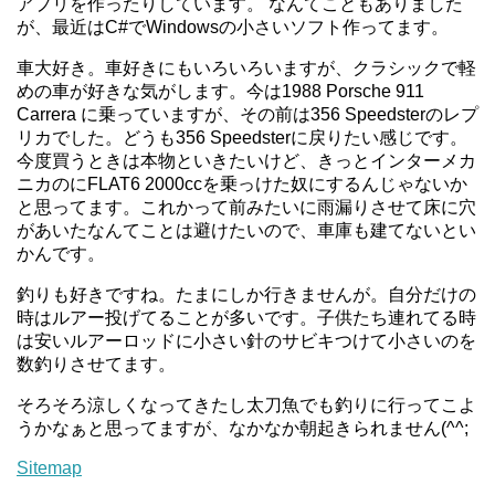
アプリを作ったりしています。 なんてこともありました
が、最近はC#でWindowsの小さいソフト作ってます。
車大好き。車好きにもいろいろいますが、クラシックで軽
めの車が好きな気がします。今は1988 Porsche 911
Carrera に乗っていますが、その前は356 Speedsterのレプ
リカでした。どうも356 Speedsterに戻りたい感じです。
今度買うときは本物といきたいけど、きっとインターメカ
ニカのにFLAT6 2000ccを乗っけた奴にするんじゃないか
と思ってます。これかって前みたいに雨漏りさせて床に穴
があいたなんてことは避けたいので、車庫も建てないとい
かんです。
釣りも好きですね。たまにしか行きませんが。自分だけの
時はルアー投げてることが多いです。子供たち連れてる時
は安いルアーロッドに小さい針のサビキつけて小さいのを
数釣りさせてます。
そろそろ涼しくなってきたし太刀魚でも釣りに行ってこよ
うかなぁと思ってますが、なかなか朝起きられません(^^;
Sitemap