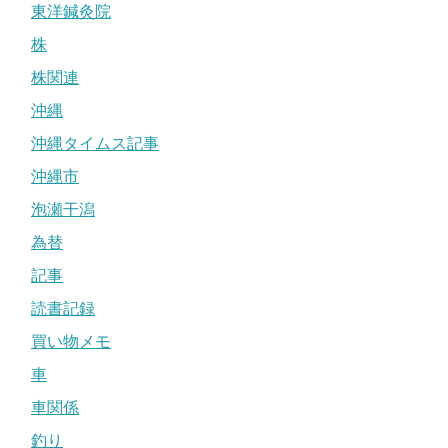
東洋鍼灸院
株
株関連
沖縄
沖縄タイムス記事
沖縄市
泡瀬干潟
為替
記事
読書記録
買い物メモ
車
車関係
釣り