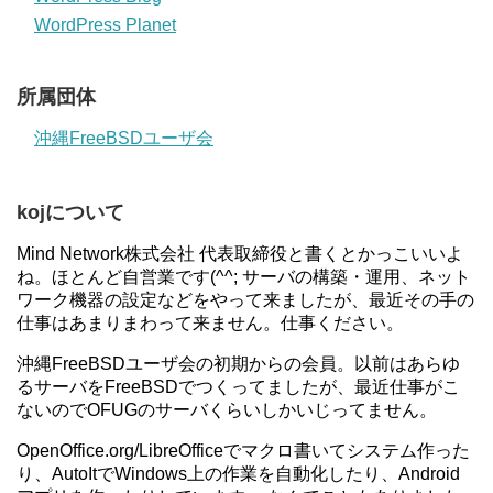
WordPress Planet
所属団体
沖縄FreeBSDユーザ会
kojについて
Mind Network株式会社 代表取締役と書くとかっこいいよ
ね。ほとんど自営業です(^^; サーバの構築・運用、ネット
ワーク機器の設定などをやって来ましたが、最近その手の
仕事はあまりまわって来ません。仕事ください。
沖縄FreeBSDユーザ会の初期からの会員。以前はあらゆ
るサーバをFreeBSDでつくってましたが、最近仕事がこ
ないのでOFUGのサーバくらいしかいじってません。
OpenOffice.org/LibreOfficeでマクロ書いてシステム作った
り、AutoItでWindows上の作業を自動化したり、Android