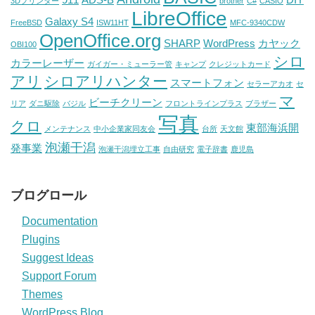
911
ADS-B
DIY
3Dプリンター
brother
C#
CASIO
LibreOffice
Galaxy S4
FreeBSD
ISW11HT
MFC-9340CDW
OpenOffice.org
SHARP
WordPress
カヤック
OBI100
シロ
カラーレーザー
ガイガー・ミューラー管
キャンプ
クレジットカード
アリ
シロアリハンター
スマートフォン
セラーアカオ
セ
マ
ビーチクリーン
リア
ダニ駆除
バジル
フロントラインプラス
ブラザー
写真
クロ
東部海浜開
メンテナンス
中小企業家同友会
台所
天文館
泡瀬干潟
発事業
泡瀬干潟埋立工事
自由研究
電子辞書
鹿児島
ブログロール
Documentation
Plugins
Suggest Ideas
Support Forum
Themes
WordPress Blog