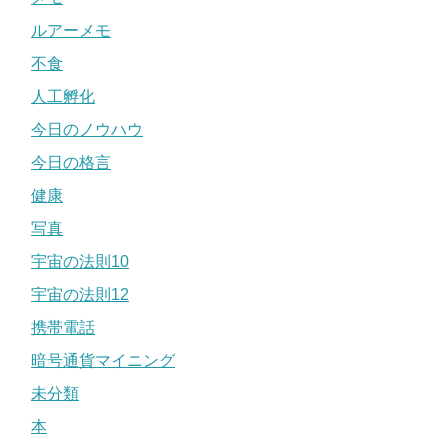
ルアーメモ
不食
人工孵化
今日のノウハウ
今日の格言
健康
写真
宇宙の法則10
宇宙の法則12
携帯電話
暗号通貨マイニング
未分類
本