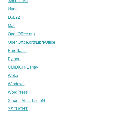
Jetson TK1
kfund
LGL22
Mac
OpenOffice.org
OpenOffice.org/LibreOffice
PureBasic
Python
UMIDIGI F1 Play
Weka
Windows
WordPress
Xiaomi Mi 11 Lite 5G
YSFLIGHT