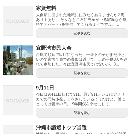
家賃無料
大自然に囲まれた地域に住みたくありませんか? 海
あり山あり。 そんなところに児童がいる家庭なら無
料でアパート?を提供してくれるようですよ。 ...
記事を読む
宜野湾市民大会
台風で順延で9/12になった。一番下の子がまだ小さ
いので家族全員での参加は避けて、上の子供3人を連
れて参加した。今は宜野湾市民ではないが、3...
記事を読む
9月11日
今日は9月11日転じて911。最近911といえばアメリ
カでの同時多発テロをさしているようだけど、僕に
とっては愛車の日。 9年間僕を幸せにして...
記事を読む
沖縄市議選トップ当選