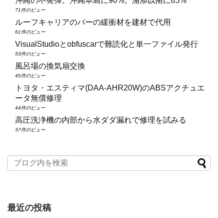
沖縄の不発弾。沖縄本島に90%。浦添以南に85%
71件のビュー
ルーフキャリアのバーの緩衝材を建材で代用
61件のビュー
VisualStudioとobfuscarで難読化と単一ファイル発行
53件のビュー
風呂場の換気扇交換
45件のビュー
トヨタ・エスティマ(DAA‑AHR20W)のABSアクチュエ
ータ無償修理
44件のビュー
高圧洗浄機の内部から水ダダ漏れで修理を試みる
37件のビュー
最近の投稿