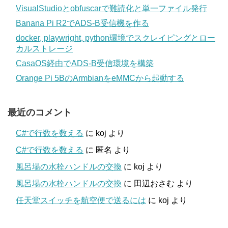
VisualStudioとobfuscarで難読化と単一ファイル発行
Banana Pi R2でADS-B受信機を作る
docker, playwright, python環境でスクレイピングとロー
カルストレージ
CasaOS経由でADS-B受信環境を構築
Orange Pi 5BのArmbianをeMMCから起動する
最近のコメント
C#で行数を数える
に
koj
より
C#で行数を数える
に
匿名
より
風呂場の水栓ハンドルの交換
に
koj
より
風呂場の水栓ハンドルの交換
に
田辺おさむ
より
任天堂スイッチを航空便で送るには
に
koj
より