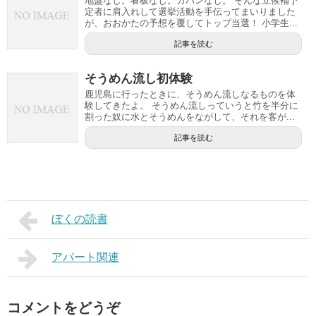
地盤なし。看板なし。カバンなし。 そんな立候補予
定者に肩入れして選挙活動を手伝ってまいりました
が、おおかたの予想を覆してトップ当選！ 小学生...
記事を読む
そうめん流し初体験
鹿児島に行ったときに、そうめん流しなるものを体
験してきたよ。 そうめん流しっていうと竹を半分に
割った奴に水とそうめんをながして、それを客が...
記事を読む
ぼくの読書
アパート関連
コメントをどうぞ