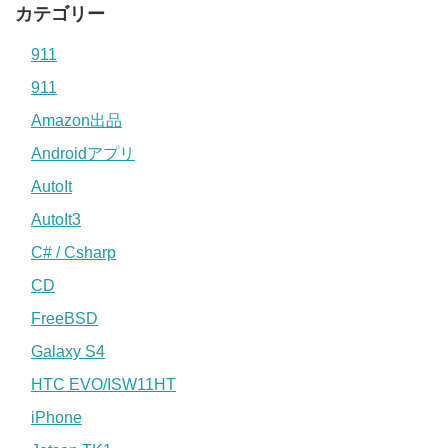
カテゴリー
911
911
Amazon出品
Androidアプリ
AutoIt
AutoIt3
C# / Csharp
CD
FreeBSD
Galaxy S4
HTC EVO/ISW11HT
iPhone