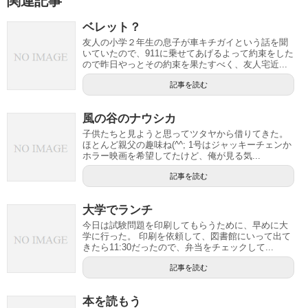
関連記事
ベレット？
友人の小学２年生の息子が車キチガイという話を聞
いていたので、911に乗せてあげるよって約束をした
ので昨日やっとその約束を果たすべく、友人宅近...
記事を読む
風の谷のナウシカ
子供たちと見ようと思ってツタヤから借りてきた。
ほとんど親父の趣味ね(^^; 1号はジャッキーチェンか
ホラー映画を希望してたけど、俺が見る気...
記事を読む
大学でランチ
今日は試験問題を印刷してもらうために、早めに大
学に行った。 印刷を依頼して、図書館にいって出て
きたら11:30だったので、弁当をチェックして...
記事を読む
本を読もう