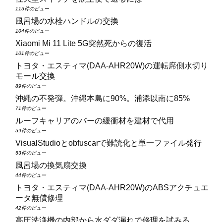
115件のビュー
風呂場の水栓ハンドルの交換
104件のビュー
Xiaomi Mi 11 Lite 5G突然死からの復活
101件のビュー
トヨタ・エスティマ(DAA‑AHR20W)の運転席側水切り
モール交換
89件のビュー
沖縄の不発弾。沖縄本島に90%。浦添以南に85%
71件のビュー
ルーフキャリアのバーの緩衝材を建材で代用
59件のビュー
VisualStudioとobfuscarで難読化と単一ファイル発行
53件のビュー
風呂場の換気扇交換
44件のビュー
トヨタ・エスティマ(DAA‑AHR20W)のABSアクチュエ
ータ無償修理
42件のビュー
高圧洗浄機の内部から水ダダ漏れで修理を試みる