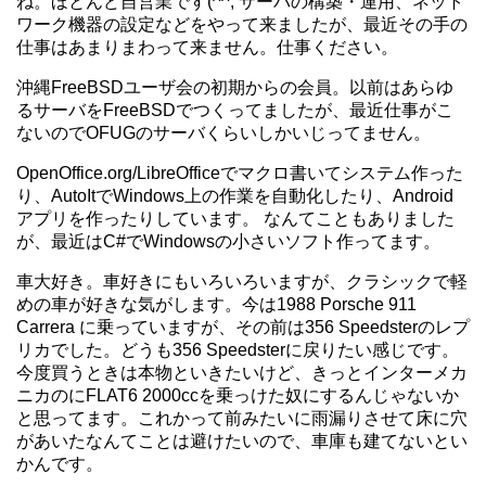
ね。ほとんど自営業です(^^; サーバの構築・運用、ネット
ワーク機器の設定などをやって来ましたが、最近その手の
仕事はあまりまわって来ません。仕事ください。
沖縄FreeBSDユーザ会の初期からの会員。以前はあらゆ
るサーバをFreeBSDでつくってましたが、最近仕事がこ
ないのでOFUGのサーバくらいしかいじってません。
OpenOffice.org/LibreOfficeでマクロ書いてシステム作った
り、AutoItでWindows上の作業を自動化したり、Android
アプリを作ったりしています。 なんてこともありました
が、最近はC#でWindowsの小さいソフト作ってます。
車大好き。車好きにもいろいろいますが、クラシックで軽
めの車が好きな気がします。今は1988 Porsche 911
Carrera に乗っていますが、その前は356 Speedsterのレプ
リカでした。どうも356 Speedsterに戻りたい感じです。
今度買うときは本物といきたいけど、きっとインターメカ
ニカのにFLAT6 2000ccを乗っけた奴にするんじゃないか
と思ってます。これかって前みたいに雨漏りさせて床に穴
があいたなんてことは避けたいので、車庫も建てないとい
かんです。