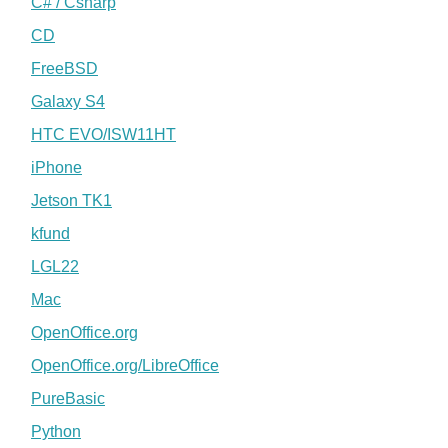
C# / Csharp
CD
FreeBSD
Galaxy S4
HTC EVO/ISW11HT
iPhone
Jetson TK1
kfund
LGL22
Mac
OpenOffice.org
OpenOffice.org/LibreOffice
PureBasic
Python