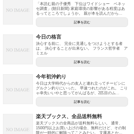
「本読む親の子優秀 下位はワイドショー ベネッ
セ調査」(朝日新聞) 家庭環境の影響がある程度はあ
るってところでしょうか。 親が本を読んだから...
記事を読む
今日の格言
決心する前に、 完全に見通しをつけようとする者
は、 決心することが出来ない。 フランス哲学者 ア
ミエル
記事を読む
今年初沖釣り
今日は大学時代からの友人と連れ立ってチービシに
グルクン釣りにいった。 早速つれたのがこれ。 こり
ゃ幸先いいやと思ってがんばるが、2匹目のム...
記事を読む
楽天ブックス、全品送料無料
楽天ブックスの全商品が送料無料らしい。 通常、
1500円以上お買い上げの場合、無料だけど、その制
限が一時的に解除ってことみたい。 文庫本とか...