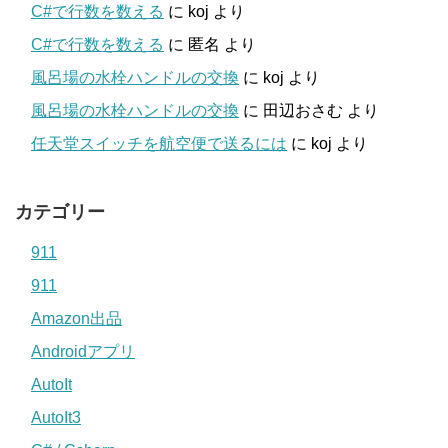
C#で行数を数える
に
koj
より
C#で行数を数える
に
匿名
より
風呂場の水栓ハンドルの交換
に
koj
より
風呂場の水栓ハンドルの交換
に
田辺おさむ
より
任天堂スイッチを航空便で送るには
に
koj
より
カテゴリー
911
911
Amazon出品
Androidアプリ
AutoIt
AutoIt3