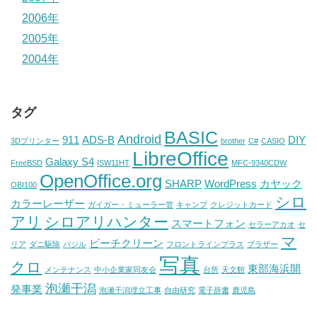
2006年
2005年
2004年
タグ
BASIC
Android
911
ADS-B
DIY
3Dプリンター
brother
C#
CASIO
LibreOffice
Galaxy S4
FreeBSD
ISW11HT
MFC-9340CDW
OpenOffice.org
SHARP
WordPress
カヤック
OBI100
シロ
カラーレーザー
ガイガー・ミューラー管
キャンプ
クレジットカード
アリ
シロアリハンター
スマートフォン
セラーアカオ
セ
マ
ビーチクリーン
リア
ダニ駆除
バジル
フロントラインプラス
ブラザー
写真
クロ
東部海浜開
メンテナンス
中小企業家同友会
台所
天文館
泡瀬干潟
発事業
泡瀬干潟埋立工事
自由研究
電子辞書
鹿児島