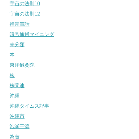
宇宙の法則10
宇宙の法則12
携帯電話
暗号通貨マイニング
未分類
本
東洋鍼灸院
株
株関連
沖縄
沖縄タイムス記事
沖縄市
泡瀬干潟
為替