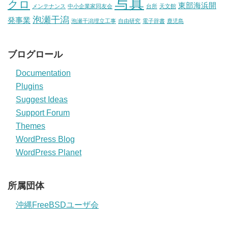
写真
クロ
東部海浜開
メンテナンス
中小企業家同友会
台所
天文館
泡瀬干潟
発事業
泡瀬干潟埋立工事
自由研究
電子辞書
鹿児島
ブログロール
Documentation
Plugins
Suggest Ideas
Support Forum
Themes
WordPress Blog
WordPress Planet
所属団体
沖縄FreeBSDユーザ会