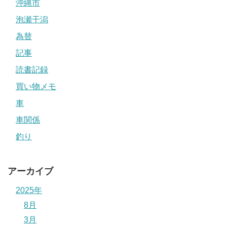
沖縄市
泡瀬干潟
為替
記事
読書記録
買い物メモ
車
車関係
釣り
アーカイブ
2025年
8月
3月