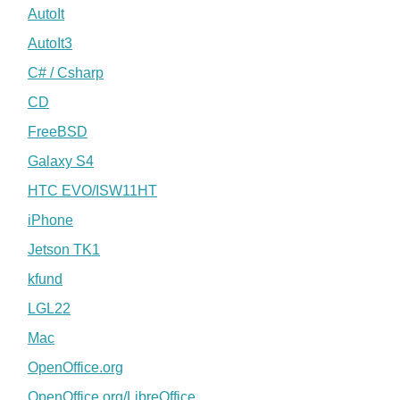
AutoIt
AutoIt3
C# / Csharp
CD
FreeBSD
Galaxy S4
HTC EVO/ISW11HT
iPhone
Jetson TK1
kfund
LGL22
Mac
OpenOffice.org
OpenOffice.org/LibreOffice