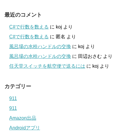
最近のコメント
C#で行数を数える
に
koj
より
C#で行数を数える
に
匿名
より
風呂場の水栓ハンドルの交換
に
koj
より
風呂場の水栓ハンドルの交換
に
田辺おさむ
より
任天堂スイッチを航空便で送るには
に
koj
より
カテゴリー
911
911
Amazon出品
Androidアプリ