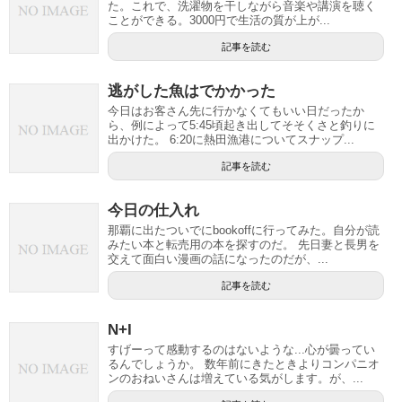
た。これで、洗濯物を干しながら音楽や講演を聴く
ことができる。3000円で生活の質が上が...
記事を読む
逃がした魚はでかかった
今日はお客さん先に行かなくてもいい日だったか
ら、例によって5:45頃起き出してそそくさと釣りに
出かけた。 6:20に熱田漁港についてスナップ...
記事を読む
今日の仕入れ
那覇に出たついでにbookoffに行ってみた。自分が読
みたい本と転売用の本を探すのだ。 先日妻と長男を
交えて面白い漫画の話になったのだが、...
記事を読む
N+I
すげーって感動するのはないような...心が曇ってい
るんでしょうか。 数年前にきたときよりコンパニオ
ンのおねいさんは増えている気がします。が、...