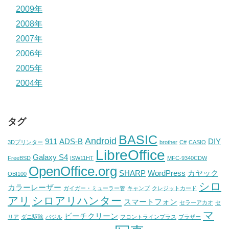
2009年
2008年
2007年
2006年
2005年
2004年
タグ
BASIC
Android
911
ADS-B
DIY
3Dプリンター
brother
C#
CASIO
LibreOffice
Galaxy S4
FreeBSD
ISW11HT
MFC-9340CDW
OpenOffice.org
SHARP
WordPress
カヤック
OBI100
シロ
カラーレーザー
ガイガー・ミューラー管
キャンプ
クレジットカード
アリ
シロアリハンター
スマートフォン
セラーアカオ
セ
マ
ビーチクリーン
リア
ダニ駆除
バジル
フロントラインプラス
ブラザー