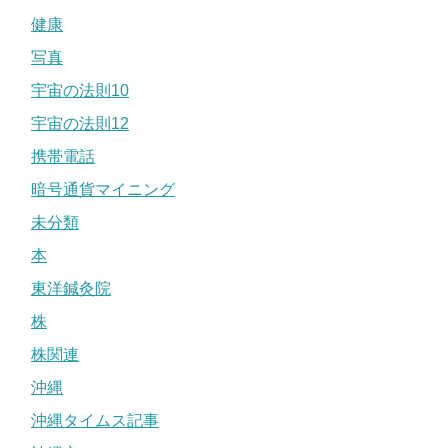
健康
写真
宇宙の法則10
宇宙の法則12
携帯電話
暗号通貨マイニング
未分類
本
東洋鍼灸院
株
株関連
沖縄
沖縄タイムス記事