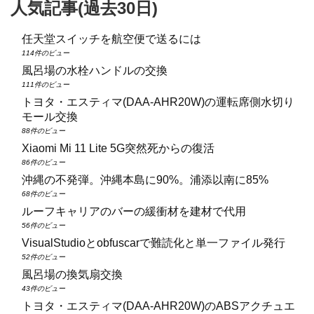
人気記事(過去30日)
任天堂スイッチを航空便で送るには
114件のビュー
風呂場の水栓ハンドルの交換
111件のビュー
トヨタ・エスティマ(DAA‑AHR20W)の運転席側水切り
モール交換
88件のビュー
Xiaomi Mi 11 Lite 5G突然死からの復活
86件のビュー
沖縄の不発弾。沖縄本島に90%。浦添以南に85%
68件のビュー
ルーフキャリアのバーの緩衝材を建材で代用
56件のビュー
VisualStudioとobfuscarで難読化と単一ファイル発行
52件のビュー
風呂場の換気扇交換
43件のビュー
トヨタ・エスティマ(DAA‑AHR20W)のABSアクチュエ