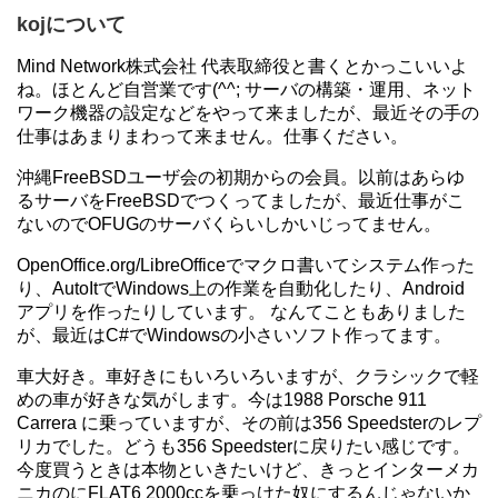
kojについて
Mind Network株式会社 代表取締役と書くとかっこいいよ
ね。ほとんど自営業です(^^; サーバの構築・運用、ネット
ワーク機器の設定などをやって来ましたが、最近その手の
仕事はあまりまわって来ません。仕事ください。
沖縄FreeBSDユーザ会の初期からの会員。以前はあらゆ
るサーバをFreeBSDでつくってましたが、最近仕事がこ
ないのでOFUGのサーバくらいしかいじってません。
OpenOffice.org/LibreOfficeでマクロ書いてシステム作った
り、AutoItでWindows上の作業を自動化したり、Android
アプリを作ったりしています。 なんてこともありました
が、最近はC#でWindowsの小さいソフト作ってます。
車大好き。車好きにもいろいろいますが、クラシックで軽
めの車が好きな気がします。今は1988 Porsche 911
Carrera に乗っていますが、その前は356 Speedsterのレプ
リカでした。どうも356 Speedsterに戻りたい感じです。
今度買うときは本物といきたいけど、きっとインターメカ
ニカのにFLAT6 2000ccを乗っけた奴にするんじゃないか