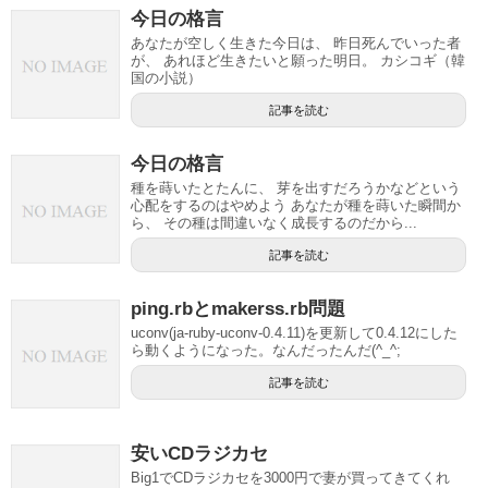
今日の格言
あなたが空しく生きた今日は、 昨日死んでいった者
が、 あれほど生きたいと願った明日。 カシコギ（韓
国の小説）
記事を読む
今日の格言
種を蒔いたとたんに、 芽を出すだろうかなどという
心配をするのはやめよう あなたが種を蒔いた瞬間か
ら、 その種は間違いなく成長するのだから...
記事を読む
ping.rbとmakerss.rb問題
uconv(ja-ruby-uconv-0.4.11)を更新して0.4.12にした
ら動くようになった。なんだったんだ(^_^;
記事を読む
安いCDラジカセ
Big1でCDラジカセを3000円で妻が買ってきてくれ