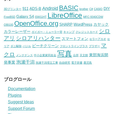
BASIC
Android
911
ADS-B
DIY
3Dプリンター
brother
C#
CASIO
LibreOffice
Galaxy S4
FreeBSD
ISW11HT
MFC-9340CDW
OpenOffice.org
SHARP
WordPress
カヤック
OBI100
シロ
カラーレーザー
ガイガー・ミューラー管
キャンプ
クレジットカード
アリ
シロアリハンター
スマートフォン
セラーアカオ
セ
マ
ビーチクリーン
リア
ダニ駆除
バジル
フロントラインプラス
ブラザー
写真
クロ
東部海浜開
メンテナンス
中小企業家同友会
台所
天文館
泡瀬干潟
発事業
泡瀬干潟埋立工事
自由研究
電子辞書
鹿児島
ブログロール
Documentation
Plugins
Suggest Ideas
Support Forum