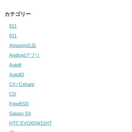
カテゴリー
911
911
Amazon出品
Androidアプリ
AutoIt
AutoIt3
C# / Csharp
CD
FreeBSD
Galaxy S4
HTC EVO/ISW11HT