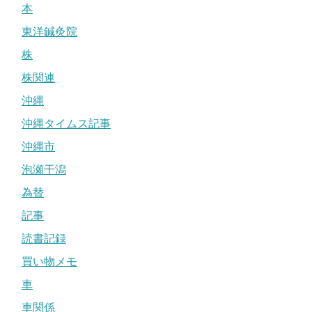
本
東洋鍼灸院
株
株関連
沖縄
沖縄タイムス記事
沖縄市
泡瀬干潟
為替
記事
読書記録
買い物メモ
車
車関係