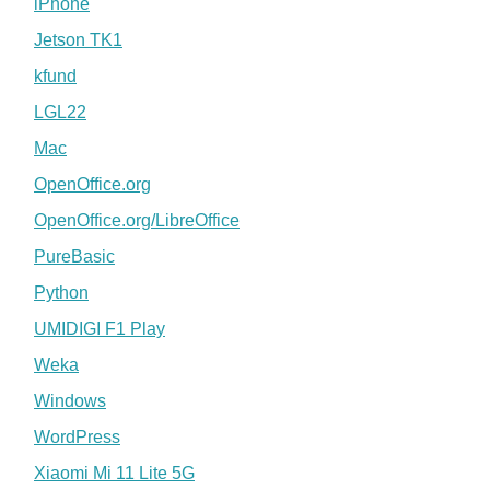
iPhone
Jetson TK1
kfund
LGL22
Mac
OpenOffice.org
OpenOffice.org/LibreOffice
PureBasic
Python
UMIDIGI F1 Play
Weka
Windows
WordPress
Xiaomi Mi 11 Lite 5G