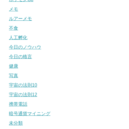
メモ
ルアーメモ
不食
人工孵化
今日のノウハウ
今日の格言
健康
写真
宇宙の法則10
宇宙の法則12
携帯電話
暗号通貨マイニング
未分類