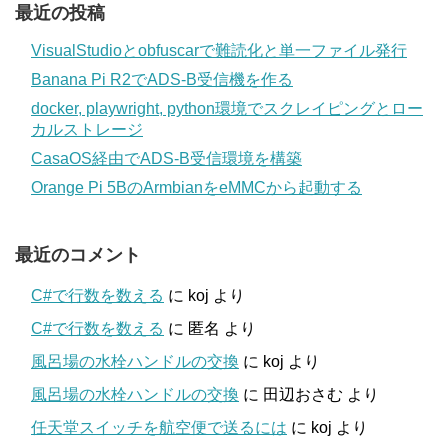
最近の投稿
VisualStudioとobfuscarで難読化と単一ファイル発行
Banana Pi R2でADS-B受信機を作る
docker, playwright, python環境でスクレイピングとロー
カルストレージ
CasaOS経由でADS-B受信環境を構築
Orange Pi 5BのArmbianをeMMCから起動する
最近のコメント
C#で行数を数える
に
koj
より
C#で行数を数える
に
匿名
より
風呂場の水栓ハンドルの交換
に
koj
より
風呂場の水栓ハンドルの交換
に
田辺おさむ
より
任天堂スイッチを航空便で送るには
に
koj
より