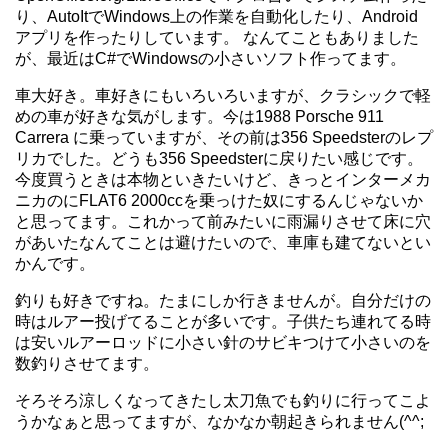
り、AutoItでWindows上の作業を自動化したり、Android
アプリを作ったりしています。 なんてこともありました
が、最近はC#でWindowsの小さいソフト作ってます。
車大好き。車好きにもいろいろいますが、クラシックで軽
めの車が好きな気がします。今は1988 Porsche 911
Carrera に乗っていますが、その前は356 Speedsterのレプ
リカでした。どうも356 Speedsterに戻りたい感じです。
今度買うときは本物といきたいけど、きっとインターメカ
ニカのにFLAT6 2000ccを乗っけた奴にするんじゃないか
と思ってます。これかって前みたいに雨漏りさせて床に穴
があいたなんてことは避けたいので、車庫も建てないとい
かんです。
釣りも好きですね。たまにしか行きませんが。自分だけの
時はルアー投げてることが多いです。子供たち連れてる時
は安いルアーロッドに小さい針のサビキつけて小さいのを
数釣りさせてます。
そろそろ涼しくなってきたし太刀魚でも釣りに行ってこよ
うかなぁと思ってますが、なかなか朝起きられません(^^;