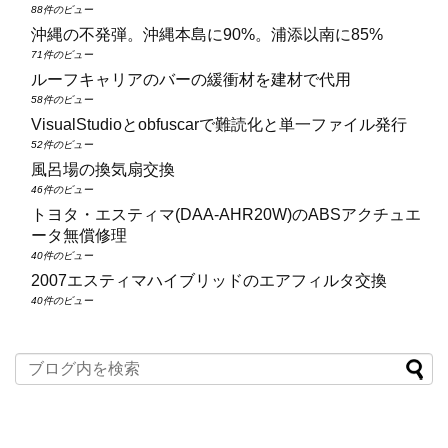
88件のビュー
沖縄の不発弾。沖縄本島に90%。浦添以南に85%
71件のビュー
ルーフキャリアのバーの緩衝材を建材で代用
58件のビュー
VisualStudioとobfuscarで難読化と単一ファイル発行
52件のビュー
風呂場の換気扇交換
46件のビュー
トヨタ・エスティマ(DAA‑AHR20W)のABSアクチュエ
ータ無償修理
40件のビュー
2007エスティマハイブリッドのエアフィルタ交換
40件のビュー