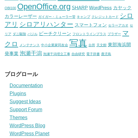
OpenOffice.org
SHARP
WordPress
カヤック
OBI100
シロ
カラーレーザー
ガイガー・ミューラー管
キャンプ
クレジットカード
アリ
シロアリハンター
スマートフォン
セラーアカオ
セ
マ
ビーチクリーン
リア
ダニ駆除
バジル
フロントラインプラス
ブラザー
写真
クロ
東部海浜開
メンテナンス
中小企業家同友会
台所
天文館
泡瀬干潟
発事業
泡瀬干潟埋立工事
自由研究
電子辞書
鹿児島
ブログロール
Documentation
Plugins
Suggest Ideas
Support Forum
Themes
WordPress Blog
WordPress Planet