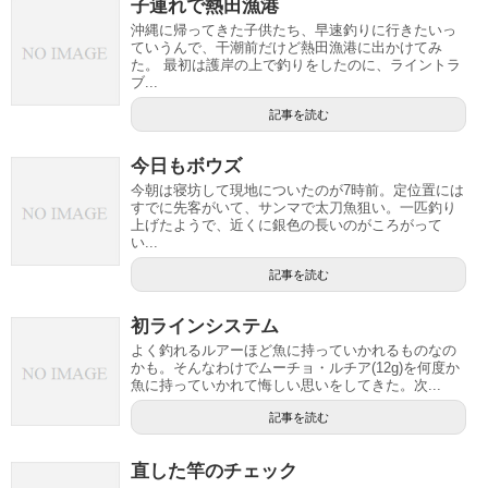
子連れで熱田漁港
沖縄に帰ってきた子供たち、早速釣りに行きたいっ
ていうんで、干潮前だけど熱田漁港に出かけてみ
た。 最初は護岸の上で釣りをしたのに、ライントラ
ブ...
記事を読む
今日もボウズ
今朝は寝坊して現地についたのが7時前。定位置には
すでに先客がいて、サンマで太刀魚狙い。一匹釣り
上げたようで、近くに銀色の長いのがころがって
い...
記事を読む
初ラインシステム
よく釣れるルアーほど魚に持っていかれるものなの
かも。そんなわけでムーチョ・ルチア(12g)を何度か
魚に持っていかれて悔しい思いをしてきた。次...
記事を読む
直した竿のチェック