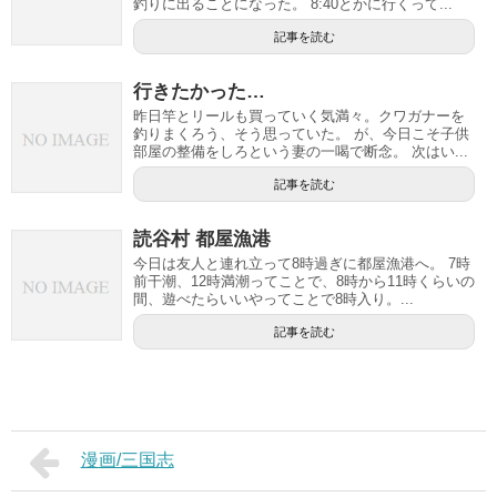
釣りに出ることになった。 8:40とかに行くって...
記事を読む
行きたかった…
昨日竿とリールも買っていく気満々。クワガナーを
釣りまくろう、そう思っていた。 が、今日こそ子供
部屋の整備をしろという妻の一喝で断念。 次はい...
記事を読む
読谷村 都屋漁港
今日は友人と連れ立って8時過ぎに都屋漁港へ。 7時
前干潮、12時満潮ってことで、8時から11時くらいの
間、遊べたらいいやってことで8時入り。...
記事を読む
漫画/三国志