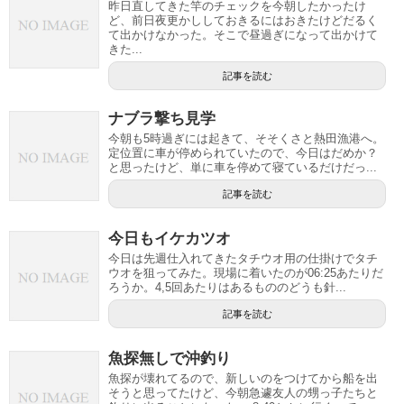
昨日直してきた竿のチェックを今朝したかったけ
ど、前日夜更かししておきるにはおきたけどだるく
て出かけなかった。そこで昼過ぎになって出かけて
きた...
記事を読む
ナブラ撃ち見学
今朝も5時過ぎには起きて、そそくさと熱田漁港へ。
定位置に車が停められていたので、今日はだめか？
と思ったけど、単に車を停めて寝ているだけだっ...
記事を読む
今日もイケカツオ
今日は先週仕入れてきたタチウオ用の仕掛けでタチ
ウオを狙ってみた。現場に着いたのが06:25あたりだ
ろうか。4,5回あたりはあるもののどうも針...
記事を読む
魚探無しで沖釣り
魚探が壊れてるので、新しいのをつけてから船を出
そうと思ってたけど、今朝急遽友人の甥っ子たちと