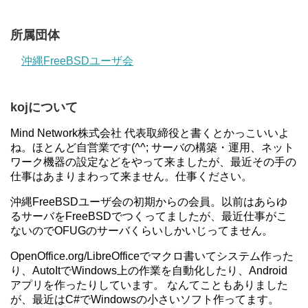
所属団体
沖縄FreeBSDユーザ会
kojについて
Mind Network株式会社 代表取締役と書くとかっこいいよ
ね。ほとんど自営業です(^^; サーバの構築・運用、ネット
ワーク機器の設定などをやって来ましたが、最近その手の
仕事はあまりまわって来ません。仕事ください。
沖縄FreeBSDユーザ会の初期からの会員。以前はあらゆ
るサーバをFreeBSDでつくってましたが、最近仕事がこ
ないのでOFUGのサーバくらいしかいじってません。
OpenOffice.org/LibreOfficeでマクロ書いてシステム作った
り、AutoItでWindows上の作業を自動化したり、Android
アプリを作ったりしています。 なんてこともありました
が、最近はC#でWindowsの小さいソフト作ってます。