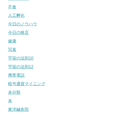
不食
人工孵化
今日のノウハウ
今日の格言
健康
写真
宇宙の法則10
宇宙の法則12
携帯電話
暗号通貨マイニング
未分類
本
東洋鍼灸院