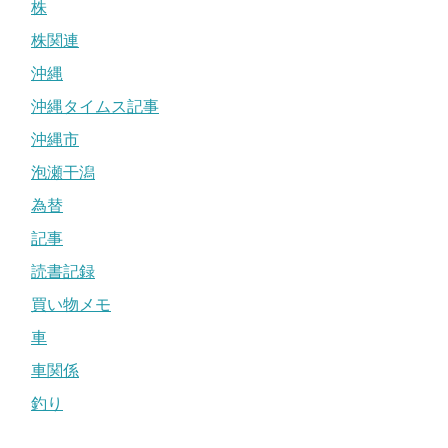
株
株関連
沖縄
沖縄タイムス記事
沖縄市
泡瀬干潟
為替
記事
読書記録
買い物メモ
車
車関係
釣り