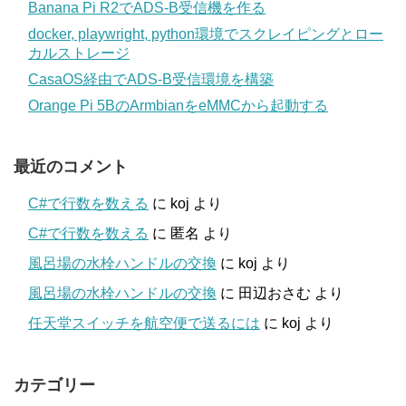
Banana Pi R2でADS-B受信機を作る
docker, playwright, python環境でスクレイピングとロー
カルストレージ
CasaOS経由でADS-B受信環境を構築
Orange Pi 5BのArmbianをeMMCから起動する
最近のコメント
C#で行数を数える
に
koj
より
C#で行数を数える
に
匿名
より
風呂場の水栓ハンドルの交換
に
koj
より
風呂場の水栓ハンドルの交換
に
田辺おさむ
より
任天堂スイッチを航空便で送るには
に
koj
より
カテゴリー