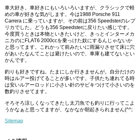
車大好き。車好きにもいろいろいますが、クラシックで軽
めの車が好きな気がします。今は1988 Porsche 911
Carrera に乗っていますが、その前は356 Speedsterのレプ
リカでした。どうも356 Speedsterに戻りたい感じです。
今度買うときは本物といきたいけど、きっとインターメカ
ニカのにFLAT6 2000ccを乗っけた奴にするんじゃないか
と思ってます。これかって前みたいに雨漏りさせて床に穴
があいたなんてことは避けたいので、車庫も建てないとい
かんです。
釣りも好きですね。たまにしか行きませんが。自分だけの
時はルアー投げてることが多いです。子供たち連れてる時
は安いルアーロッドに小さい針のサビキつけて小さいのを
数釣りさせてます。
そろそろ涼しくなってきたし太刀魚でも釣りに行ってこよ
うかなぁと思ってますが、なかなか朝起きられません(^^;
Sitemap