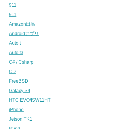
911
911
Amazon出品
Androidアプリ
AutoIt
AutoIt3
C# / Csharp
CD
FreeBSD
Galaxy S4
HTC EVO/ISW11HT
iPhone
Jetson TK1
kfund