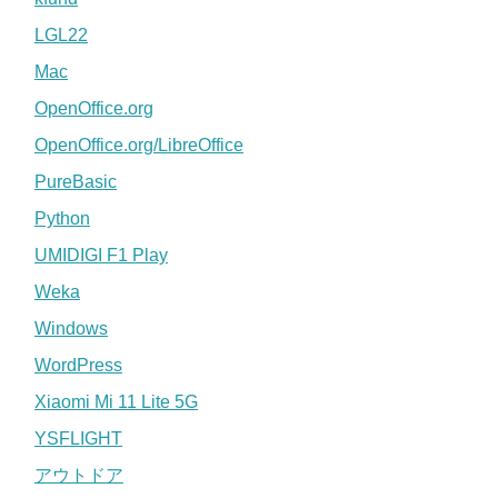
LGL22
Mac
OpenOffice.org
OpenOffice.org/LibreOffice
PureBasic
Python
UMIDIGI F1 Play
Weka
Windows
WordPress
Xiaomi Mi 11 Lite 5G
YSFLIGHT
アウトドア