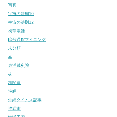
写真
宇宙の法則10
宇宙の法則12
携帯電話
暗号通貨マイニング
未分類
本
東洋鍼灸院
株
株関連
沖縄
沖縄タイムス記事
沖縄市