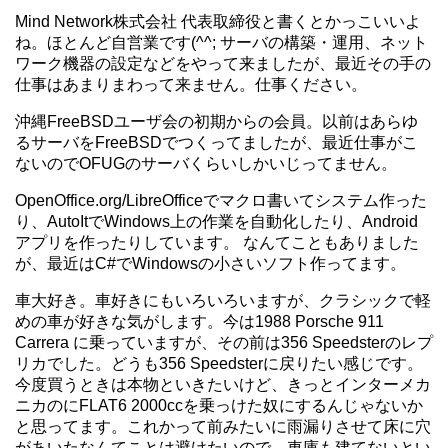
Mind Network株式会社 代表取締役と書くとかっこいいよ
ね。ほとんど自営業です(^^; サーバの構築・運用、ネット
ワーク機器の設定などをやって来ましたが、最近その手の
仕事はあまりまわって来ません。仕事ください。
沖縄FreeBSDユーザ会の初期からの会員。以前はあらゆ
るサーバをFreeBSDでつくってましたが、最近仕事がこ
ないのでOFUGのサーバくらいしかいじってません。
OpenOffice.org/LibreOfficeでマクロ書いてシステム作った
り、AutoItでWindows上の作業を自動化したり、Android
アプリを作ったりしています。 なんてこともありました
が、最近はC#でWindowsの小さいソフト作ってます。
車大好き。車好きにもいろいろいますが、クラシックで軽
めの車が好きな気がします。今は1988 Porsche 911
Carrera に乗っていますが、その前は356 Speedsterのレプ
リカでした。どうも356 Speedsterに戻りたい感じです。
今度買うときは本物といきたいけど、きっとインターメカ
ニカのにFLAT6 2000ccを乗っけた奴にするんじゃないか
と思ってます。これかって前みたいに雨漏りさせて床に穴
があいたなんてことは避けたいので、車庫も建てないとい