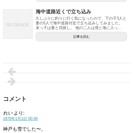
海中道路近くで立ち込み
久しぶりに釣りに行く気になったので、下の子3人と
妻の5人で海中道路付近で立ち込みしてみました。
末っ子は妻と貝探し。 他の二人は僕と海に入っ...
記事を読む
コメント
れい
より:
1970年1月1日 00:00
神戸も雪でした〜。