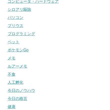
コンピュータ・ハードウェア
シロアリ駆除
パソコン
プリウス
プログラミング
ペット
ポケモンGo
メモ
ルアーメモ
不食
人工孵化
今日のノウハウ
今日の格言
健康