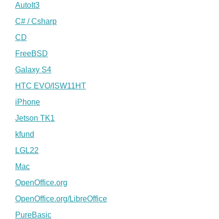
AutoIt3
C# / Csharp
CD
FreeBSD
Galaxy S4
HTC EVO/ISW11HT
iPhone
Jetson TK1
kfund
LGL22
Mac
OpenOffice.org
OpenOffice.org/LibreOffice
PureBasic