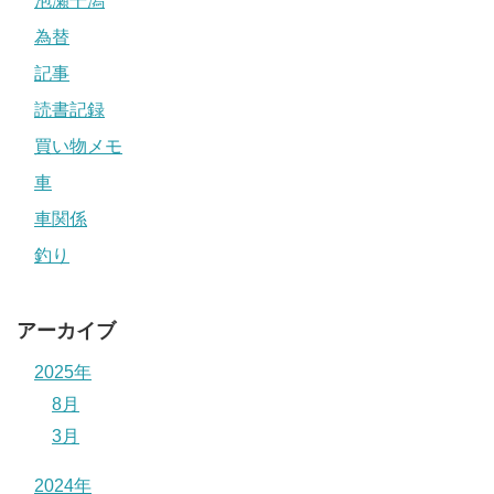
泡瀬干潟
為替
記事
読書記録
買い物メモ
車
車関係
釣り
アーカイブ
2025年
8月
3月
2024年