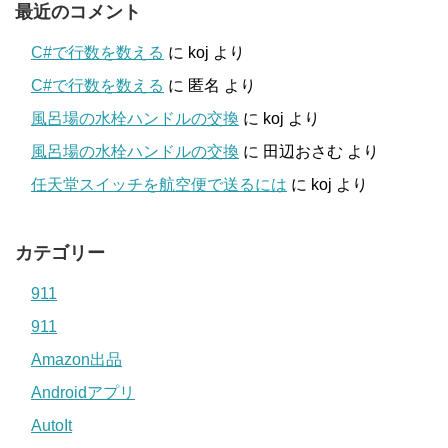
最近のコメント
C#で行数を数える
に
koj
より
C#で行数を数える
に
匿名
より
風呂場の水栓ハンドルの交換
に
koj
より
風呂場の水栓ハンドルの交換
に
田辺おさむ
より
任天堂スイッチを航空便で送るには
に
koj
より
カテゴリー
911
911
Amazon出品
Androidアプリ
AutoIt