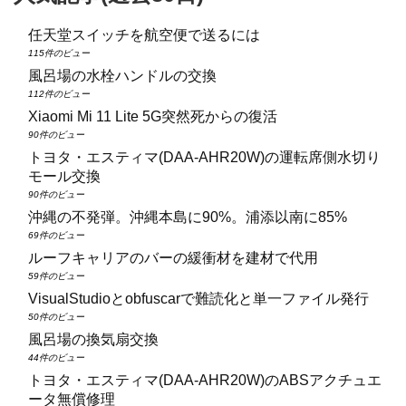
任天堂スイッチを航空便で送るには
115件のビュー
風呂場の水栓ハンドルの交換
112件のビュー
Xiaomi Mi 11 Lite 5G突然死からの復活
90件のビュー
トヨタ・エスティマ(DAA‑AHR20W)の運転席側水切り
モール交換
90件のビュー
沖縄の不発弾。沖縄本島に90%。浦添以南に85%
69件のビュー
ルーフキャリアのバーの緩衝材を建材で代用
59件のビュー
VisualStudioとobfuscarで難読化と単一ファイル発行
50件のビュー
風呂場の換気扇交換
44件のビュー
トヨタ・エスティマ(DAA‑AHR20W)のABSアクチュエ
ータ無償修理