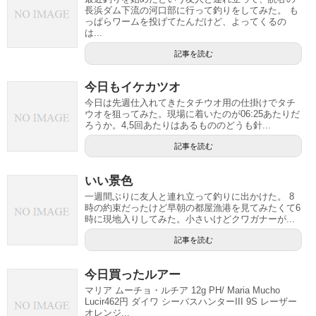
長浜ダム下流の河口部に行って釣りをしてみた。 も
っぱらワームを投げてたんだけど、よってくるの
は...
記事を読む
今日もイケカツオ
今日は先週仕入れてきたタチウオ用の仕掛けでタチ
ウオを狙ってみた。現場に着いたのが06:25あたりだ
ろうか。4,5回あたりはあるもののどうも針...
記事を読む
いい景色
一週間ぶりに友人と連れ立って釣りに出かけた。 8
時の約束だったけど早朝の都屋漁港を見てみたくて6
時に現地入りしてみた。小さいけどクワガナーが...
記事を読む
今日買ったルアー
マリア ムーチョ・ルチア 12g PH/ Maria Mucho
Lucir462円 ダイワ シーバスハンターIII 9S レーザー
オレンジ...