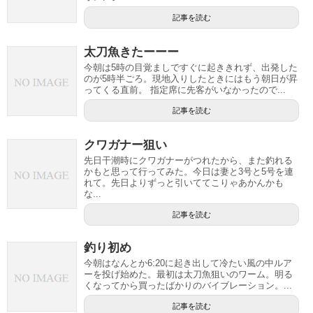
記事を読む
太刀魚きたーーー
今朝は5時の目覚ましですぐに起ききれず、出発した
のが5時半ごろ。現地入りしたときにはもう朝日が昇
ってくる直前。 指定席に先客がいなかったので...
記事を読む
クワガナー狙い
先日干潮時にクワガナーがつれたから、また釣れる
かもと思って行ってみた。今日は妻と3号と5号を連
れて。先日よりずっと引いててこりゃあかんかも
な...
記事を読む
釣り初め
今朝はなんとか6:20に起き出して冷たい風の中ルア
ーを投げ始めた。最初は太刀魚狙いのワーム。明る
くなってから買ったばかりのバイブレーション。...
記事を読む