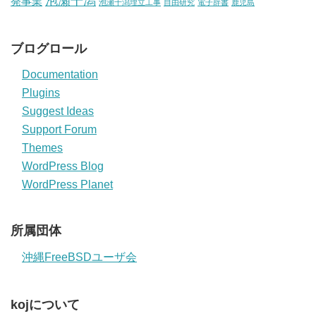
泡瀬干潟
発事業
泡瀬干潟埋立工事
自由研究
電子辞書
鹿児島
ブログロール
Documentation
Plugins
Suggest Ideas
Support Forum
Themes
WordPress Blog
WordPress Planet
所属団体
沖縄FreeBSDユーザ会
kojについて