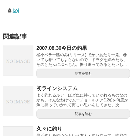
koj
関連記事
2007.08.30今日の釣果
極小ベラ一匹のみ(リリース) でかいあたり一発。巻
いても巻いてもよらないので、ドラグを締めたら、
そのとたんにぷっちん。振り返ってみるとたいし...
記事を読む
初ラインシステム
よく釣れるルアーほど魚に持っていかれるものなの
かも。そんなわけでムーチョ・ルチア(12g)を何度か
魚に持っていかれて悔しい思いをしてきた。次...
記事を読む
久々に釣り
最近釣りを始めたという友人と連れ立って、読谷の