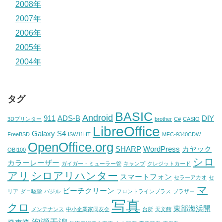
2008年
2007年
2006年
2005年
2004年
タグ
BASIC
Android
911
ADS-B
DIY
3Dプリンター
brother
C#
CASIO
LibreOffice
Galaxy S4
FreeBSD
ISW11HT
MFC-9340CDW
OpenOffice.org
SHARP
WordPress
カヤック
OBI100
シロ
カラーレーザー
ガイガー・ミューラー管
キャンプ
クレジットカード
アリ
シロアリハンター
スマートフォン
セラーアカオ
セ
マ
ビーチクリーン
リア
ダニ駆除
バジル
フロントラインプラス
ブラザー
写真
クロ
東部海浜開
メンテナンス
中小企業家同友会
台所
天文館