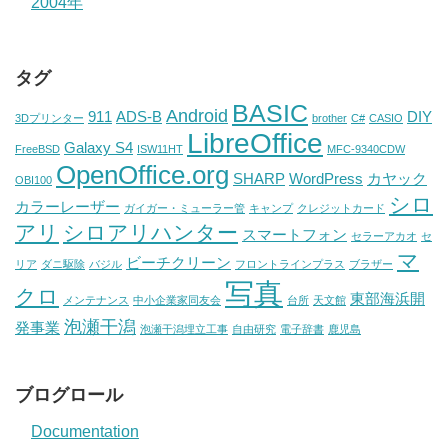
2004年
タグ
BASIC
Android
911
ADS-B
DIY
3Dプリンター
brother
C#
CASIO
LibreOffice
Galaxy S4
FreeBSD
ISW11HT
MFC-9340CDW
OpenOffice.org
SHARP
WordPress
カヤック
OBI100
シロ
カラーレーザー
ガイガー・ミューラー管
キャンプ
クレジットカード
アリ
シロアリハンター
スマートフォン
セラーアカオ
セ
マ
ビーチクリーン
リア
ダニ駆除
バジル
フロントラインプラス
ブラザー
写真
クロ
東部海浜開
メンテナンス
中小企業家同友会
台所
天文館
泡瀬干潟
発事業
泡瀬干潟埋立工事
自由研究
電子辞書
鹿児島
ブログロール
Documentation