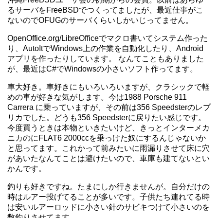
るサーバをFreeBSDでつくってましたが、最近仕事がこ
ないのでOFUGのサーバくらいしかいじってません。
OpenOffice.org/LibreOfficeでマクロ書いてシステム作った
り、AutoItでWindows上の作業を自動化したり、Android
アプリを作ったりしています。 なんてこともありました
が、最近はC#でWindowsの小さいソフト作ってます。
車大好き。車好きにもいろいろいますが、クラシックで軽
めの車が好きな気がします。今は1988 Porsche 911
Carrera に乗っていますが、その前は356 Speedsterのレプ
リカでした。どうも356 Speedsterに戻りたい感じです。
今度買うときは本物といきたいけど、きっとインターメカ
ニカのにFLAT6 2000ccを乗っけた奴にするんじゃないか
と思ってます。これかって前みたいに雨漏りさせて床に穴
があいたなんてことは避けたいので、車庫も建てないとい
かんです。
釣りも好きですね。たまにしか行きませんが。自分だけの
時はルアー投げてることが多いです。子供たち連れてる時
は安いルアーロッドに小さい針のサビキつけて小さいのを
数釣りさせてます。