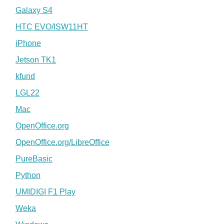
Galaxy S4
HTC EVO/ISW11HT
iPhone
Jetson TK1
kfund
LGL22
Mac
OpenOffice.org
OpenOffice.org/LibreOffice
PureBasic
Python
UMIDIGI F1 Play
Weka