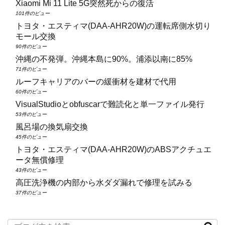
Xiaomi Mi 11 Lite 5G突然死からの復活
101件のビュー
トヨタ・エスティマ(DAA‑AHR20W)の運転席側水切り
モール交換
90件のビュー
沖縄の不発弾。沖縄本島に90%。浦添以南に85%
71件のビュー
ルーフキャリアのバーの緩衝材を建材で代用
60件のビュー
VisualStudioとobfuscarで難読化と単一ファイル発行
53件のビュー
風呂場の換気扇交換
45件のビュー
トヨタ・エスティマ(DAA‑AHR20W)のABSアクチュエ
ータ無償修理
43件のビュー
高圧洗浄機の内部から水ダダ漏れで修理を試みる
37件のビュー