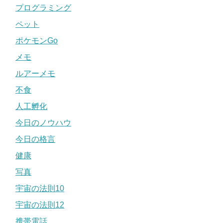
プログラミング
ペット
ポケモンGo
メモ
ルアーメモ
不食
人工孵化
今日のノウハウ
今日の格言
健康
写真
宇宙の法則10
宇宙の法則12
携帯電話