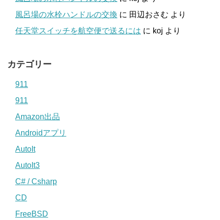
風呂場の水栓ハンドルの交換
に
田辺おさむ
より
任天堂スイッチを航空便で送るには
に
koj
より
カテゴリー
911
911
Amazon出品
Androidアプリ
AutoIt
AutoIt3
C# / Csharp
CD
FreeBSD