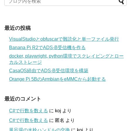
最近の投稿
VisualStudioとobfuscarで難読化と単一ファイル発行
Banana Pi R2でADS-B受信機を作る
docker, playwright, python環境でスクレイピングとロー
カルストレージ
CasaOS経由でADS-B受信環境を構築
Orange Pi 5BのArmbianをeMMCから起動する
最近のコメント
C#で行数を数える
に
koj
より
C#で行数を数える
に
匿名
より
風呂場の水栓ハンドルの交換
に
koj
より