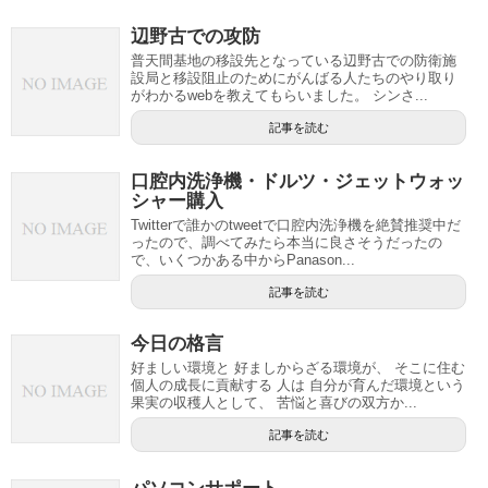
辺野古での攻防
普天間基地の移設先となっている辺野古での防衛施
設局と移設阻止のためにがんばる人たちのやり取り
がわかるwebを教えてもらいました。 シンさ...
記事を読む
口腔内洗浄機・ドルツ・ジェットウォッ
シャー購入
Twitterで誰かのtweetで口腔内洗浄機を絶賛推奨中だ
ったので、調べてみたら本当に良さそうだったの
で、いくつかある中からPanason...
記事を読む
今日の格言
好ましい環境と 好ましからざる環境が、 そこに住む
個人の成長に貢献する 人は 自分が育んだ環境という
果実の収穫人として、 苦悩と喜びの双方か...
記事を読む