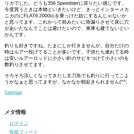
リカでした。どうも356 Speedsterに戻りたい感じです。
今度買うときは本物といきたいけど、きっとインターメカ
ニカのにFLAT6 2000ccを乗っけた奴にするんじゃないか
と思ってます。これかって前みたいに雨漏りさせて床に穴
があいたなんてことは避けたいので、車庫も建てないとい
かんです。
釣りも好きですね。たまにしか行きませんが。自分だけの
時はルアー投げてることが多いです。子供たち連れてる時
は安いルアーロッドに小さい針のサビキつけて小さいのを
数釣りさせてます。
そろそろ涼しくなってきたし太刀魚でも釣りに行ってこよ
うかなぁと思ってますが、なかなか朝起きられません(^^;
Sitemap
メタ情報
ログイン
投稿フィード