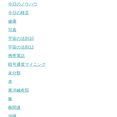
今日のノウハウ
今日の格言
健康
写真
宇宙の法則10
宇宙の法則12
携帯電話
暗号通貨マイニング
未分類
本
東洋鍼灸院
株
株関連
沖縄