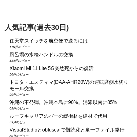
人気記事(過去30日)
任天堂スイッチを航空便で送るには
115件のビュー
風呂場の水栓ハンドルの交換
114件のビュー
Xiaomi Mi 11 Lite 5G突然死からの復活
90件のビュー
トヨタ・エスティマ(DAA‑AHR20W)の運転席側水切り
モール交換
90件のビュー
沖縄の不発弾。沖縄本島に90%。浦添以南に85%
69件のビュー
ルーフキャリアのバーの緩衝材を建材で代用
59件のビュー
VisualStudioとobfuscarで難読化と単一ファイル発行
50件のビュー