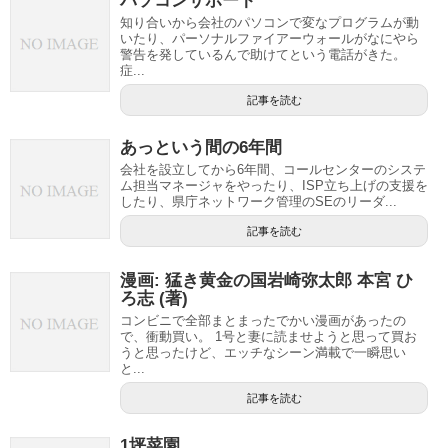
パソコンサポート
知り合いから会社のパソコンで変なプログラムが動
いたり、パーソナルファイアーウォールがなにやら
警告を発しているんで助けてという電話がきた。
症...
記事を読む
あっという間の6年間
会社を設立してから6年間、コールセンターのシステ
ム担当マネージャをやったり、ISP立ち上げの支援を
したり、県庁ネットワーク管理のSEのリーダ...
記事を読む
漫画: 猛き黄金の国岩崎弥太郎 本宮 ひ
ろ志 (著)
コンビニで全部まとまったでかい漫画があったの
で、衝動買い。 1号と妻に読ませようと思って買お
うと思ったけど、エッチなシーン満載で一瞬思い
と...
記事を読む
1坪菜園