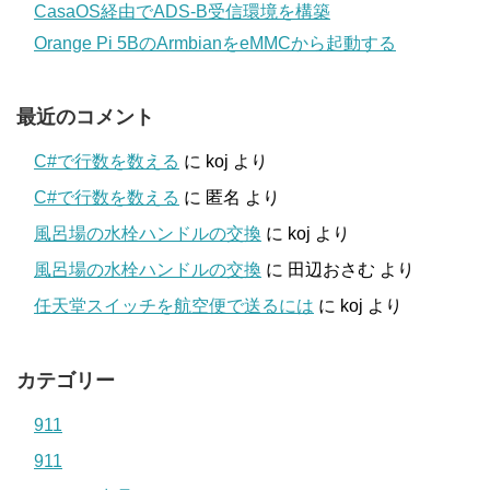
CasaOS経由でADS-B受信環境を構築
Orange Pi 5BのArmbianをeMMCから起動する
最近のコメント
C#で行数を数える
に
koj
より
C#で行数を数える
に
匿名
より
風呂場の水栓ハンドルの交換
に
koj
より
風呂場の水栓ハンドルの交換
に
田辺おさむ
より
任天堂スイッチを航空便で送るには
に
koj
より
カテゴリー
911
911