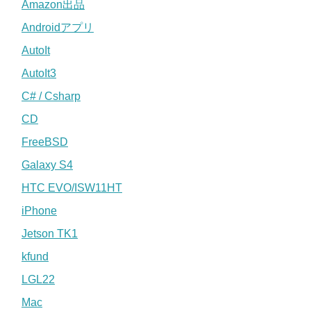
Amazon出品
Androidアプリ
AutoIt
AutoIt3
C# / Csharp
CD
FreeBSD
Galaxy S4
HTC EVO/ISW11HT
iPhone
Jetson TK1
kfund
LGL22
Mac