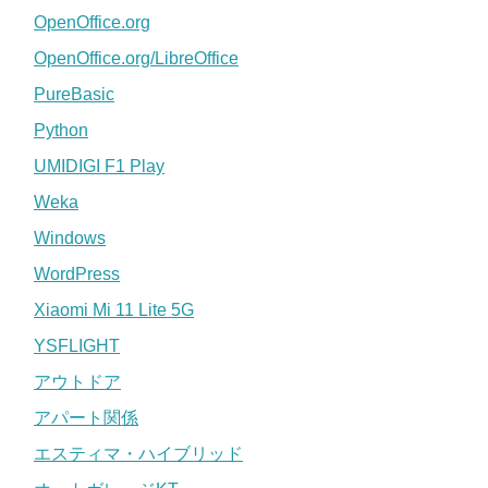
OpenOffice.org
OpenOffice.org/LibreOffice
PureBasic
Python
UMIDIGI F1 Play
Weka
Windows
WordPress
Xiaomi Mi 11 Lite 5G
YSFLIGHT
アウトドア
アパート関係
エスティマ・ハイブリッド