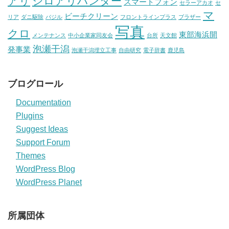
アリ
シロアリハンター
スマートフォン
セラーアカオ
セ
マ
ビーチクリーン
リア
ダニ駆除
バジル
フロントラインプラス
ブラザー
写真
クロ
東部海浜開
メンテナンス
中小企業家同友会
台所
天文館
泡瀬干潟
発事業
泡瀬干潟埋立工事
自由研究
電子辞書
鹿児島
ブログロール
Documentation
Plugins
Suggest Ideas
Support Forum
Themes
WordPress Blog
WordPress Planet
所属団体