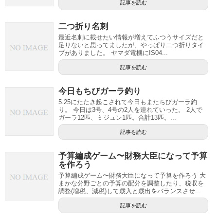
記事を読む
二つ折り名刺
最近名刺に載せたい情報が増えてふつうサイズだと
足りないと思ってましたが、やっぱり二つ折りタイ
プがありました。 ヤマダ電機にIS04...
記事を読む
今日もちびガーラ釣り
5:25にたたき起こされて今日もまたちびガーラ釣
り。 今日は3号、4号の2人を連れていった。 2人で
ガーラ12匹、ミジュン1匹。合計13匹。...
記事を読む
予算編成ゲーム〜財務大臣になって予算
を作ろう
予算編成ゲーム〜財務大臣になって予算を作ろう 大
まかな分野ごとの予算の配分を調整したり、税収を
調整(増税、減税)して歳入と歳出をバランスさせ...
記事を読む