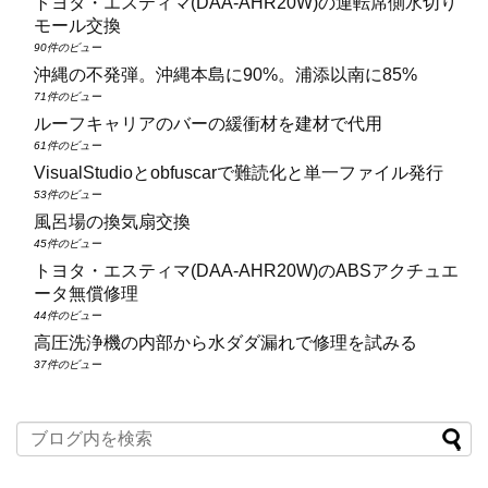
トヨタ・エスティマ(DAA‑AHR20W)の運転席側水切り
モール交換
90件のビュー
沖縄の不発弾。沖縄本島に90%。浦添以南に85%
71件のビュー
ルーフキャリアのバーの緩衝材を建材で代用
61件のビュー
VisualStudioとobfuscarで難読化と単一ファイル発行
53件のビュー
風呂場の換気扇交換
45件のビュー
トヨタ・エスティマ(DAA‑AHR20W)のABSアクチュエ
ータ無償修理
44件のビュー
高圧洗浄機の内部から水ダダ漏れで修理を試みる
37件のビュー