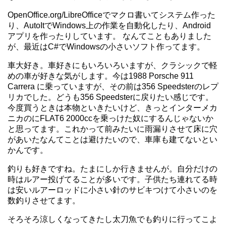
OpenOffice.org/LibreOfficeでマクロ書いてシステム作った
り、AutoItでWindows上の作業を自動化したり、Android
アプリを作ったりしています。 なんてこともありました
が、最近はC#でWindowsの小さいソフト作ってます。
車大好き。車好きにもいろいろいますが、クラシックで軽
めの車が好きな気がします。今は1988 Porsche 911
Carrera に乗っていますが、その前は356 Speedsterのレプ
リカでした。どうも356 Speedsterに戻りたい感じです。
今度買うときは本物といきたいけど、きっとインターメカ
ニカのにFLAT6 2000ccを乗っけた奴にするんじゃないか
と思ってます。これかって前みたいに雨漏りさせて床に穴
があいたなんてことは避けたいので、車庫も建てないとい
かんです。
釣りも好きですね。たまにしか行きませんが。自分だけの
時はルアー投げてることが多いです。子供たち連れてる時
は安いルアーロッドに小さい針のサビキつけて小さいのを
数釣りさせてます。
そろそろ涼しくなってきたし太刀魚でも釣りに行ってこよ