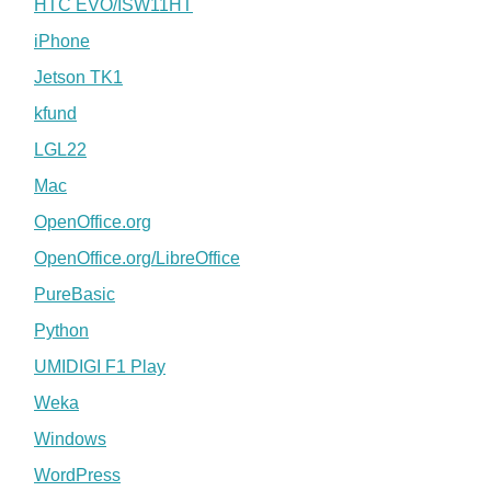
HTC EVO/ISW11HT
iPhone
Jetson TK1
kfund
LGL22
Mac
OpenOffice.org
OpenOffice.org/LibreOffice
PureBasic
Python
UMIDIGI F1 Play
Weka
Windows
WordPress