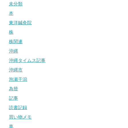
未分類
本
東洋鍼灸院
株
株関連
沖縄
沖縄タイムス記事
沖縄市
泡瀬干潟
為替
記事
読書記録
買い物メモ
車