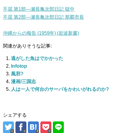
不屈 第1部―瀬長亀次郎日記 獄中
不屈 第2部―瀬長亀次郎日記 那覇市長
沖縄からの報告 (1959年) (岩波新書)
関連がありそうな記事:
逃がした魚はでかかった
Infotop
風邪?
漫画/三国志
人は一人で何台のサーバをかわいがれるのか?
シェアする
0
0
0