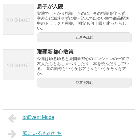
息子が入院
実地でしっかり指導したのに、その指導を守らず、
交差点に減速せずに突っ込んで出会い頭で商品配送
中のトラックと衝突。 祖父も何十回と叱ったらし
い...
記事を読む
那覇新都心散策
今週はゆるゆると昼間新都心のマンションの一室で
友人たちとおしゃべりしたり、本を読んだりしてい
る。 昔の同僚というかお客さんというかそんな方
か...
記事を読む
onEvent Mode
庭にいるものたち