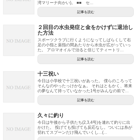
湾マリーナ向かい)。 ■■ セ...
記事を読む
２回目の水虫発症と金をかけずに退治し
た方法
スポーツクラブに行くようになってしばらくして右
足の小指と薬指の間あたりから水虫が広がっていっ
た。 アロマオイルで治ると信じてティートリ...
記事を読む
十三祝い
今日は小学校で十三祝いがあった。 僕らのころって
そんなのやったっけかなぁ。 それはともかく、将来
の夢なんて持っていなかった1号がみんなの前で...
記事を読む
久々に釣り
今日は午後から子供たち(2,3,4号)を連れて釣りに出
かけた。 投げても投げても反応なし。ついには糸が
切れてスプーンだけ飛んでいくし...(...