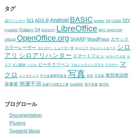
タグ
BASIC
Android
911
ADS-B
DIY
3Dプリンター
brother
C#
CASIO
LibreOffice
Galaxy S4
FreeBSD
ISW11HT
MFC-9340CDW
OpenOffice.org
SHARP
WordPress
カヤック
OBI100
シロ
カラーレーザー
ガイガー・ミューラー管
キャンプ
クレジットカード
アリ
シロアリハンター
スマートフォン
セラーアカオ
セ
マ
ビーチクリーン
リア
ダニ駆除
バジル
フロントラインプラス
ブラザー
写真
クロ
東部海浜開
メンテナンス
中小企業家同友会
台所
天文館
泡瀬干潟
発事業
泡瀬干潟埋立工事
自由研究
電子辞書
鹿児島
ブログロール
Documentation
Plugins
Suggest Ideas