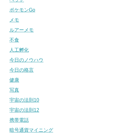
ポケモンGo
メモ
ルアーメモ
不食
人工孵化
今日のノウハウ
今日の格言
健康
写真
宇宙の法則10
宇宙の法則12
携帯電話
暗号通貨マイニング