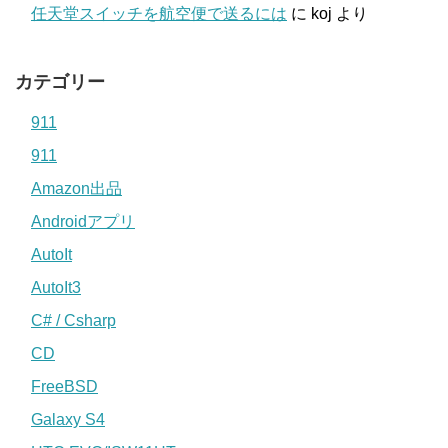
任天堂スイッチを航空便で送るには
に
koj
より
カテゴリー
911
911
Amazon出品
Androidアプリ
AutoIt
AutoIt3
C# / Csharp
CD
FreeBSD
Galaxy S4