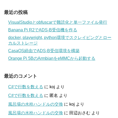
最近の投稿
VisualStudioとobfuscarで難読化と単一ファイル発行
Banana Pi R2でADS-B受信機を作る
docker, playwright, python環境でスクレイピングとロー
カルストレージ
CasaOS経由でADS-B受信環境を構築
Orange Pi 5BのArmbianをeMMCから起動する
最近のコメント
C#で行数を数える
に
koj
より
C#で行数を数える
に
匿名
より
風呂場の水栓ハンドルの交換
に
koj
より
風呂場の水栓ハンドルの交換
に
田辺おさむ
より