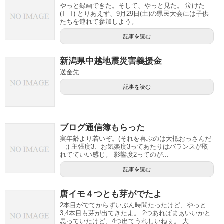
やっと録画できた。そして、やっと見た。 泣けた
(T_T) とりあえず、9月29日(土)の県民大会には子供
たちを連れて参加しよう。
記事を読む
新潟県中越地震災害義援金
送金先
記事を読む
ブログ通信簿もらった
実年齢より若いぞ。(それを喜ぶのは大抵おっさんだ-
_-;) 主張度3、お気楽度3ってあたりはバランスが取
れてていい感じ。 影響度2ってのが...
記事を読む
唐イモ４つとも芽がでたよ
2本目がでてからずいぶん時間たったけど、やっと
3,4本目も芽が出てきたよ。 2つあればまぁいいかと
思っていたけど、4つ出てうれしいねぇ。 大...