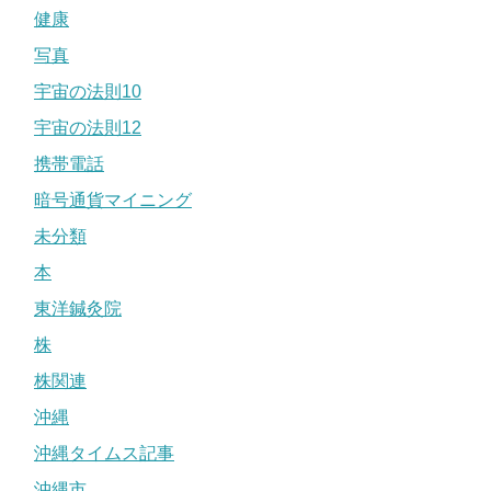
健康
写真
宇宙の法則10
宇宙の法則12
携帯電話
暗号通貨マイニング
未分類
本
東洋鍼灸院
株
株関連
沖縄
沖縄タイムス記事
沖縄市