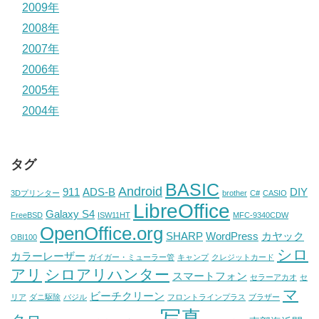
2009年
2008年
2007年
2006年
2005年
2004年
タグ
BASIC
Android
911
ADS-B
DIY
3Dプリンター
brother
C#
CASIO
LibreOffice
Galaxy S4
FreeBSD
ISW11HT
MFC-9340CDW
OpenOffice.org
SHARP
WordPress
カヤック
OBI100
シロ
カラーレーザー
ガイガー・ミューラー管
キャンプ
クレジットカード
アリ
シロアリハンター
スマートフォン
セラーアカオ
セ
マ
ビーチクリーン
リア
ダニ駆除
バジル
フロントラインプラス
ブラザー
写真