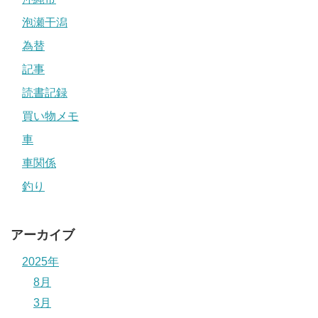
泡瀬干潟
為替
記事
読書記録
買い物メモ
車
車関係
釣り
アーカイブ
2025年
8月
3月