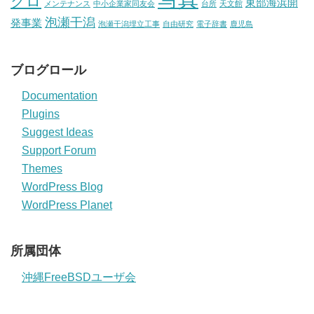
クロ
東部海浜開
メンテナンス
中小企業家同友会
台所
天文館
泡瀬干潟
発事業
泡瀬干潟埋立工事
自由研究
電子辞書
鹿児島
ブログロール
Documentation
Plugins
Suggest Ideas
Support Forum
Themes
WordPress Blog
WordPress Planet
所属団体
沖縄FreeBSDユーザ会