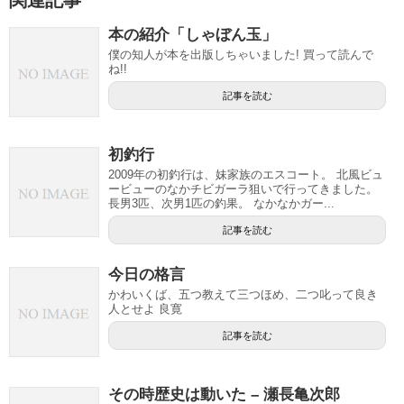
関連記事
本の紹介「しゃぼん玉」
僕の知人が本を出版しちゃいました! 買って読んで
ね!!
記事を読む
初釣行
2009年の初釣行は、妹家族のエスコート。 北風ビュ
ービューのなかチビガーラ狙いで行ってきました。
長男3匹、次男1匹の釣果。 なかなかガー...
記事を読む
今日の格言
かわいくば、五つ教えて三つほめ、二つ叱って良き
人とせよ 良寛
記事を読む
その時歴史は動いた – 瀬長亀次郎