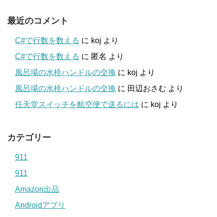
最近のコメント
C#で行数を数える
に
koj
より
C#で行数を数える
に
匿名
より
風呂場の水栓ハンドルの交換
に
koj
より
風呂場の水栓ハンドルの交換
に
田辺おさむ
より
任天堂スイッチを航空便で送るには
に
koj
より
カテゴリー
911
911
Amazon出品
Androidアプリ