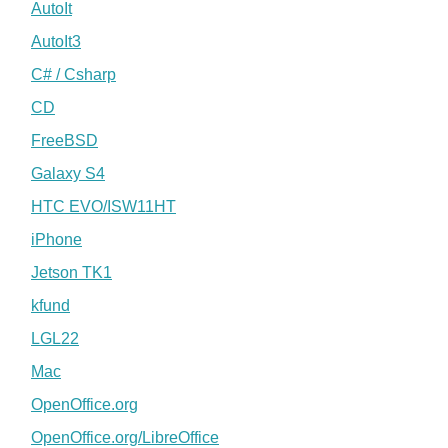
AutoIt
AutoIt3
C# / Csharp
CD
FreeBSD
Galaxy S4
HTC EVO/ISW11HT
iPhone
Jetson TK1
kfund
LGL22
Mac
OpenOffice.org
OpenOffice.org/LibreOffice