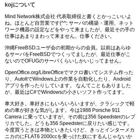
kojについて
Mind Network株式会社 代表取締役と書くとかっこいいよ
ね。ほとんど自営業です(^^; サーバの構築・運用、ネット
ワーク機器の設定などをやって来ましたが、最近その手の
仕事はあまりまわって来ません。仕事ください。
沖縄FreeBSDユーザ会の初期からの会員。以前はあらゆ
るサーバをFreeBSDでつくってましたが、最近仕事がこ
ないのでOFUGのサーバくらいしかいじってません。
OpenOffice.org/LibreOfficeでマクロ書いてシステム作った
り、AutoItでWindows上の作業を自動化したり、Android
アプリを作ったりしています。 なんてこともありました
が、最近はC#でWindowsの小さいソフト作ってます。
車大好き。車好きにもいろいろいますが、クラシックで軽
めの車が好きな気がします。今は1988 Porsche 911
Carrera に乗っていますが、その前は356 Speedsterのレプ
リカでした。どうも356 Speedsterに戻りたい感じです。
今度買うときは本物といきたいけど、きっとインターメカ
ニカのにFLAT6 2000ccを乗っけた奴にするんじゃないか