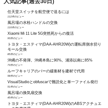
人気記事(過去30日)
任天堂スイッチを航空便で送るには
112件のビュー
風呂場の水栓ハンドルの交換
110件のビュー
Xiaomi Mi 11 Lite 5G突然死からの復活
93件のビュー
トヨタ・エスティマ(DAA‑AHR20W)の運転席側水切り
モール交換
85件のビュー
沖縄の不発弾。沖縄本島に90%。浦添以南に85%
73件のビュー
ルーフキャリアのバーの緩衝材を建材で代用
58件のビュー
VisualStudioとobfuscarで難読化と単一ファイル発行
51件のビュー
風呂場の換気扇交換
45件のビュー
トヨタ・エスティマ(DAA‑AHR20W)のABSアクチュエ