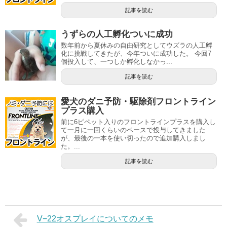
記事を読む
うずらの人工孵化ついに成功
数年前から夏休みの自由研究としてウズラの人工孵
化に挑戦してきたが、今年ついに成功した。 今回7
個投入して、一つしか孵化しなかっ...
記事を読む
愛犬のダニ予防・駆除剤フロントライン
プラス購入
前に6ピペット入りのフロントラインプラスを購入し
て一月に一回くらいのペースで投与してきました
が、最後の一本を使い切ったので追加購入しまし
た。...
記事を読む
V−22オスプレイについてのメモ