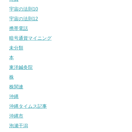
宇宙の法則10
宇宙の法則12
携帯電話
暗号通貨マイニング
未分類
本
東洋鍼灸院
株
株関連
沖縄
沖縄タイムス記事
沖縄市
泡瀬干潟