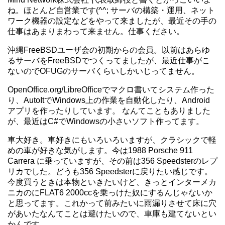
ね。ほとんど自営業です(^^; サーバの構築・運用、ネット
ワーク機器の設定などをやって来ましたが、最近その手の
仕事はあまりまわって来ません。仕事ください。
沖縄FreeBSDユーザ会の初期からの会員。以前はあらゆ
るサーバをFreeBSDでつくってましたが、最近仕事がこ
ないのでOFUGのサーバくらいしかいじってません。
OpenOffice.org/LibreOfficeでマクロ書いてシステム作った
り、AutoItでWindows上の作業を自動化したり、Android
アプリを作ったりしています。 なんてこともありました
が、最近はC#でWindowsの小さいソフト作ってます。
車大好き。車好きにもいろいろいますが、クラシックで軽
めの車が好きな気がします。今は1988 Porsche 911
Carrera に乗っていますが、その前は356 Speedsterのレプ
リカでした。どうも356 Speedsterに戻りたい感じです。
今度買うときは本物といきたいけど、きっとインターメカ
ニカのにFLAT6 2000ccを乗っけた奴にするんじゃないか
と思ってます。これかって前みたいに雨漏りさせて床に穴
があいたなんてことは避けたいので、車庫も建てないとい
かんです。