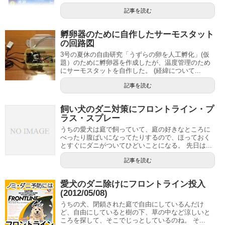
記事を読む
孵卵器のために自作したサーモスタット
の回路図
3号の夏休の自由研究「うずらの卵を人工孵化」(仮
題）のために孵卵器を作成したが、温度管理のため
にサーモスタットを自作した。 (経緯について...
記事を読む
飼い犬のダニ対策にフロントライン・プ
ラス・スプレー
うちの愛犬は庭で飼っていて、庭の好きなところに
べったり腹ばいになってたりするので、ほっておく
とすぐにダニがついてひどいことになる。 先日は...
記事を読む
愛犬のダニ除けにフロントライン投入
(2012/05/08)
うちの犬、閉鎖された庭で自由にしているんだけ
ど、自由にしていると樹の下、草の中など涼しいと
ころを探して、そこでじっとしているのね。 そ...