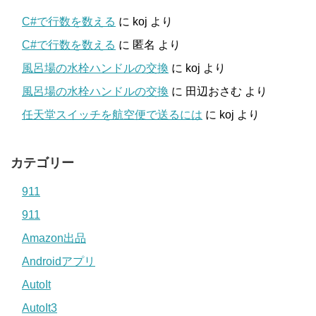
C#で行数を数える
に
koj
より
C#で行数を数える
に
匿名
より
風呂場の水栓ハンドルの交換
に
koj
より
風呂場の水栓ハンドルの交換
に
田辺おさむ
より
任天堂スイッチを航空便で送るには
に
koj
より
カテゴリー
911
911
Amazon出品
Androidアプリ
AutoIt
AutoIt3