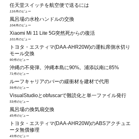
任天堂スイッチを航空便で送るには
116件のビュー
風呂場の水栓ハンドルの交換
104件のビュー
Xiaomi Mi 11 Lite 5G突然死からの復活
101件のビュー
トヨタ・エスティマ(DAA‑AHR20W)の運転席側水切り
モール交換
90件のビュー
沖縄の不発弾。沖縄本島に90%。浦添以南に85%
71件のビュー
ルーフキャリアのバーの緩衝材を建材で代用
59件のビュー
VisualStudioとobfuscarで難読化と単一ファイル発行
53件のビュー
風呂場の換気扇交換
45件のビュー
トヨタ・エスティマ(DAA‑AHR20W)のABSアクチュエ
ータ無償修理
43件のビュー