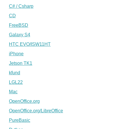
C# / Csharp
CD
FreeBSD
Galaxy S4
HTC EVO/ISW11HT
iPhone
Jetson TK1
kfund
LGL22
Mac
OpenOffice.org
OpenOffice.org/LibreOffice
PureBasic