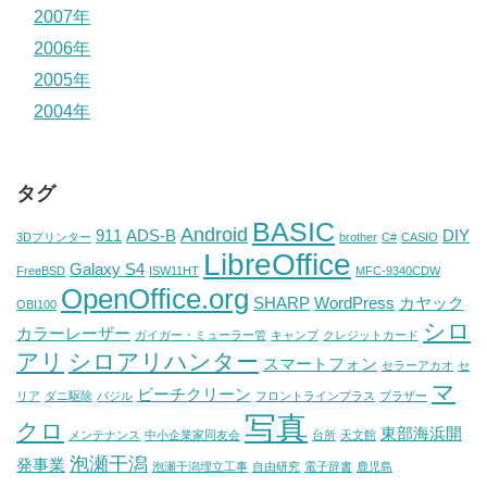
2007年
2006年
2005年
2004年
タグ
BASIC
Android
911
ADS-B
DIY
3Dプリンター
brother
C#
CASIO
LibreOffice
Galaxy S4
FreeBSD
ISW11HT
MFC-9340CDW
OpenOffice.org
SHARP
WordPress
カヤック
OBI100
シロ
カラーレーザー
ガイガー・ミューラー管
キャンプ
クレジットカード
アリ
シロアリハンター
スマートフォン
セラーアカオ
セ
マ
ビーチクリーン
リア
ダニ駆除
バジル
フロントラインプラス
ブラザー
写真
クロ
東部海浜開
メンテナンス
中小企業家同友会
台所
天文館
泡瀬干潟
発事業
泡瀬干潟埋立工事
自由研究
電子辞書
鹿児島