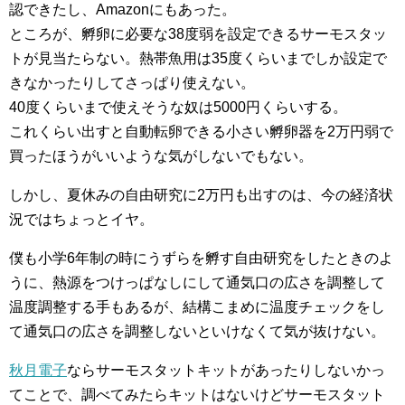
認できたし、Amazonにもあった。
ところが、孵卵に必要な38度弱を設定できるサーモスタッ
トが見当たらない。熱帯魚用は35度くらいまでしか設定で
きなかったりしてさっぱり使えない。
40度くらいまで使えそうな奴は5000円くらいする。
これくらい出すと自動転卵できる小さい孵卵器を2万円弱で
買ったほうがいいような気がしないでもない。
しかし、夏休みの自由研究に2万円も出すのは、今の経済状
況ではちょっとイヤ。
僕も小学6年制の時にうずらを孵す自由研究をしたときのよ
うに、熱源をつけっぱなしにして通気口の広さを調整して
温度調整する手もあるが、結構こまめに温度チェックをし
て通気口の広さを調整しないといけなくて気が抜けない。
秋月電子
ならサーモスタットキットがあったりしないかっ
てことで、調べてみたらキットはないけどサーモスタット