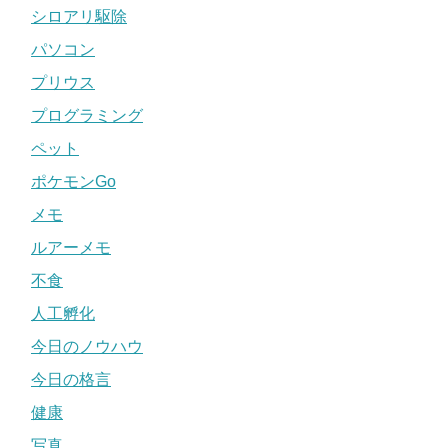
シロアリ駆除
パソコン
プリウス
プログラミング
ペット
ポケモンGo
メモ
ルアーメモ
不食
人工孵化
今日のノウハウ
今日の格言
健康
写真