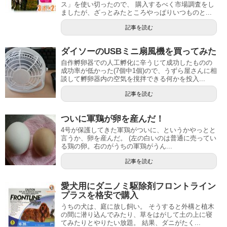
ス」を使い切ったので、 購入するべく市場調査をし
ましたが、ざっとみたところやっぱりいつものと...
記事を読む
ダイソーのUSBミニ扇風機を買ってみた
自作孵卵器での人工孵化に辛うじて成功したものの
成功率が低かった(7個中1個)ので、うずら屋さんに相
談して孵卵器内の空気を撹拌できる何かを投入...
記事を読む
ついに軍鶏が卵を産んだ！
4号が保護してきた軍鶏がついに、というかやっとと
言うか、卵を産んだ。 (左の白いのは普通に売ってい
る鶏の卵。右のがうちの軍鶏がうん...
記事を読む
愛犬用にダニノミ駆除剤フロントライン
プラスを格安で購入
うちの犬は、庭に放し飼い。 そうすると外構と植木
の間に潜り込んでみたり、草をはがして土の上に寝
てみたりとやりたい放題。 結果、ダニがたく...