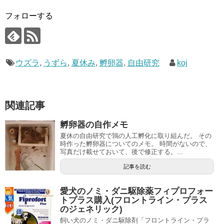
フォローする
ウズラ
,
うずら
,
夏休み
,
孵卵器
,
自由研究
koj
関連記事
孵卵器の自作メモ
夏休の自由研究で鶉の人工孵化に取り組んだ。 その
時作った孵卵器についてのメモ。 時間がないので、
写真だけ載せておいて、後で修正する。...
記事を読む
愛犬のノミ・ダニ駆除薬フィプロフォー
トプラス購入(フロントライン・プラス
のジェネリック)
飼い犬のノミ・ダニ駆除剤「フロントライン・プラ