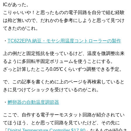
ICがあった。
こりゃいいや！と思ったものの電子回路を自分で組む経験
は殆ど無いので、だれかのを参考にしようと思って見つけ
てきたのがこれ。
・
TC622EPA 納豆・モヤシ用温度コントローラーの製作
上の例だと固定抵抗を使っているけど、温度を微調整出来
るように多回転半固定ボリュームを使うことにする。
ざっと計算したところ0.05℃くらいずつ調整できる予定。
で、この記事を書くために上のページを再検索していると
きに見つけてショックを受けているのがこれ。
・
孵卵器の自動温度調節器
ここで、自作する電子サーモスタット回路が紹介されてい
てほうほう、とか思って回路を見ていたけど、その先に
「
Digital Temperature Controller $17.80
」なるものが紹介さ