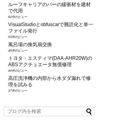
ルーフキャリアのバーの緩衝材を建材
で代用
62件のビュー
VisualStudioとobfuscarで難読化と単一
ファイル発行
53件のビュー
風呂場の換気扇交換
45件のビュー
トヨタ・エスティマ(DAA‑AHR20W)の
ABSアクチュエータ無償修理
44件のビュー
高圧洗浄機の内部から水ダダ漏れで修
理を試みる
37件のビュー