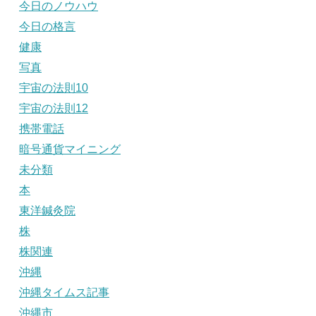
今日のノウハウ
今日の格言
健康
写真
宇宙の法則10
宇宙の法則12
携帯電話
暗号通貨マイニング
未分類
本
東洋鍼灸院
株
株関連
沖縄
沖縄タイムス記事
沖縄市