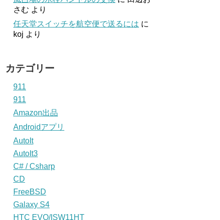
さむ
より
任天堂スイッチを航空便で送るには
に
koj
より
カテゴリー
911
911
Amazon出品
Androidアプリ
AutoIt
AutoIt3
C# / Csharp
CD
FreeBSD
Galaxy S4
HTC EVO/ISW11HT