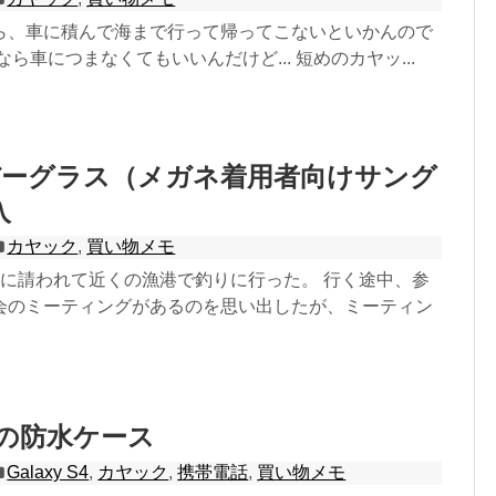
ら、車に積んで海まで行って帰ってこないといかんので
ら車につまなくてもいいんだけど... 短めのカヤッ...
バーグラス（メガネ着用者向けサング
入
カヤック
,
買い物メモ
号に請われて近くの漁港で釣りに行った。 行く途中、参
会のミーティングがあるのを思い出したが、ミーティン
 S4の防水ケース
Galaxy S4
,
カヤック
,
携帯電話
,
買い物メモ