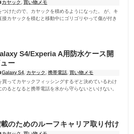
カヤック
,
買い物メモ
をつけたので、カヤックを積めるようになった。 が、キ
直接カヤックを積むと移動中にゴリゴリやって傷が付き
Galaxy S4/Experia A用防水ケース開
ビュー
Galaxy S4
,
カヤック
,
携帯電話
,
買い物メモ
を買ってカヤックフィッシングするぞと決めているわけ
にのるとなると携帯電話を水から守らないといけない。
積載のためのルーフキャリア取り付け
カヤック
,
買い物メモ