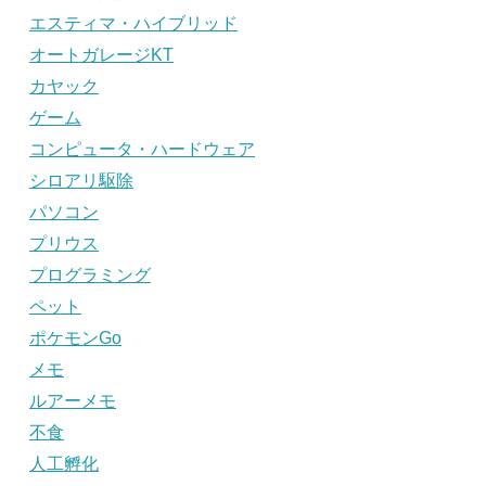
エスティマ・ハイブリッド
オートガレージKT
カヤック
ゲーム
コンピュータ・ハードウェア
シロアリ駆除
パソコン
プリウス
プログラミング
ペット
ポケモンGo
メモ
ルアーメモ
不食
人工孵化