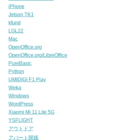
iPhone
Jetson TK1
kfund
LGL22
Mac
OpenOffice.org
OpenOffice.org/LibreOffice
PureBasic
Python
UMIDIGI F1 Play
Weka
Windows
WordPress
Xiaomi Mi 11 Lite 5G
YSFLIGHT
アウトドア
アパート関係