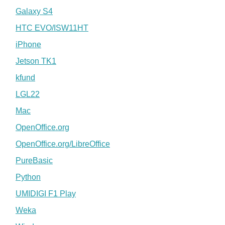
Galaxy S4
HTC EVO/ISW11HT
iPhone
Jetson TK1
kfund
LGL22
Mac
OpenOffice.org
OpenOffice.org/LibreOffice
PureBasic
Python
UMIDIGI F1 Play
Weka