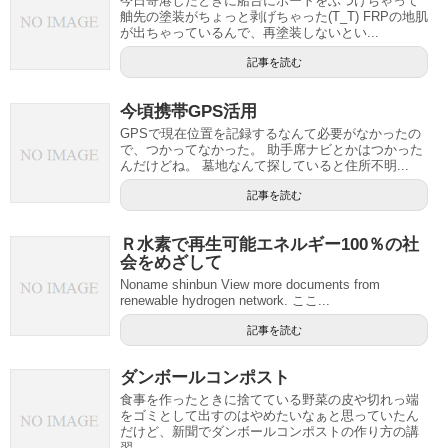
今日寄港したときに船台にボートをぶつけちゃって
舳先の塗装がちょっと剥げちゃった(T_T) FRPの地肌
が出ちゃっているんで、再塗装しないとい...
記事を読む
今頃携帯GPS活用
GPSで現在位置を記録するなんて必要がなかったの
で、つかってなかった。 助手席ナビとかはつかった
んだけどね。 墓地なんて探していると住所不明...
記事を読む
Ｒ水素で再生可能エネルギー100％の社
会をめざして
Noname shinbun View more documents from
renewable hydrogen network. ここ...
記事を読む
ダンボールコンポスト
食事を作ったときに捨てている野菜の皮や切れっ端
をゴミとして出すのはやめたいなぁと思っていたん
だけど、新聞でダンボールコンポストの作り方の講
習...