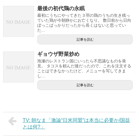
最後の初代鶏の永眠
最初にうちにやってきた３羽の鶏のうちの生き残っ
ていた鶏が今朝静かにお亡くなり。 数日前から日向
ぼっこばっかりだったから長くはないと思ってい
た...
記事を読む
ギョウザ野菜炒め
泡瀬のレストラン国にいったら不思議なものを発
見。 タコスを頼んだ後だったので、これを注文する
ことはできなかったけど、メニューを写してきま
し...
記事を読む
TV: 朝なま「激論“日米同盟”は本当に必要か/国益
とは何?」