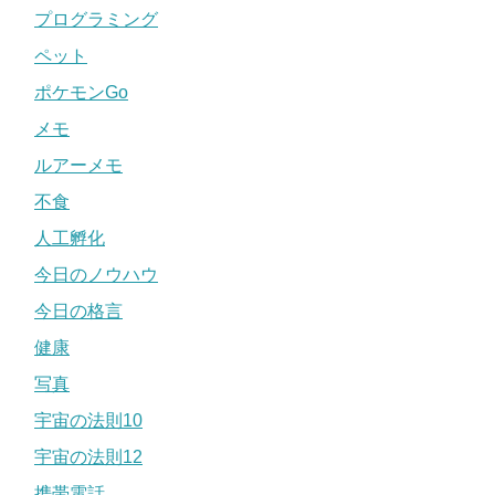
プログラミング
ペット
ポケモンGo
メモ
ルアーメモ
不食
人工孵化
今日のノウハウ
今日の格言
健康
写真
宇宙の法則10
宇宙の法則12
携帯電話