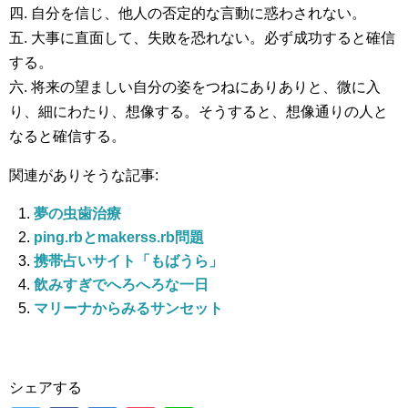
四. 自分を信じ、他人の否定的な言動に惑わされない。
五. 大事に直面して、失敗を恐れない。必ず成功すると確信
する。
六. 将来の望ましい自分の姿をつねにありありと、微に入
り、細にわたり、想像する。そうすると、想像通りの人と
なると確信する。
関連がありそうな記事:
夢の虫歯治療
ping.rbとmakerss.rb問題
携帯占いサイト「もばうら」
飲みすぎでへろへろな一日
マリーナからみるサンセット
シェアする