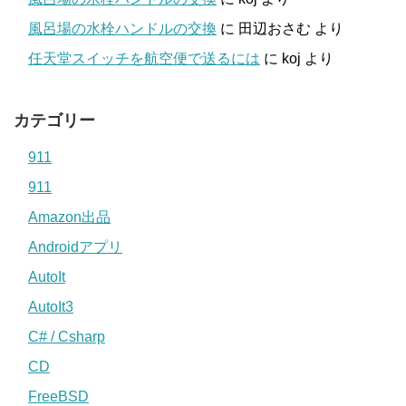
風呂場の水栓ハンドルの交換
に
田辺おさむ
より
任天堂スイッチを航空便で送るには
に
koj
より
カテゴリー
911
911
Amazon出品
Androidアプリ
AutoIt
AutoIt3
C# / Csharp
CD
FreeBSD