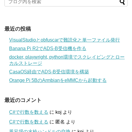
最近の投稿
VisualStudioとobfuscarで難読化と単一ファイル発行
Banana Pi R2でADS-B受信機を作る
docker, playwright, python環境でスクレイピングとロー
カルストレージ
CasaOS経由でADS-B受信環境を構築
Orange Pi 5BのArmbianをeMMCから起動する
最近のコメント
C#で行数を数える
に
koj
より
C#で行数を数える
に
匿名
より
風呂場の水栓ハンドルの交換
に
koj
より