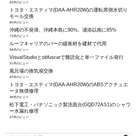
93件のビュー
トヨタ・エスティマ(DAA‑AHR20W)の運転席側水切り
モール交換
85件のビュー
沖縄の不発弾。沖縄本島に90%。浦添以南に85%
73件のビュー
ルーフキャリアのバーの緩衝材を建材で代用
58件のビュー
VisualStudioとobfuscarで難読化と単一ファイル発行
51件のビュー
風呂場の換気扇交換
45件のビュー
トヨタ・エスティマ(DAA‑AHR20W)のABSアクチュエ
ータ無償修理
38件のビュー
松下電工・パナソニック製洗面台(GQD72AS1)のシャワ
ー水漏れ修理
37件のビュー