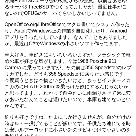
沖縄FreeBSDユーザ会の初期からの会員。以前はあらゆ
るサーバをFreeBSDでつくってましたが、最近仕事がこ
ないのでOFUGのサーバくらいしかいじってません。
OpenOffice.org/LibreOfficeでマクロ書いてシステム作った
り、AutoItでWindows上の作業を自動化したり、Android
アプリを作ったりしています。 なんてこともありました
が、最近はC#でWindowsの小さいソフト作ってます。
車大好き。車好きにもいろいろいますが、クラシックで軽
めの車が好きな気がします。今は1988 Porsche 911
Carrera に乗っていますが、その前は356 Speedsterのレプ
リカでした。どうも356 Speedsterに戻りたい感じです。
今度買うときは本物といきたいけど、きっとインターメカ
ニカのにFLAT6 2000ccを乗っけた奴にするんじゃないか
と思ってます。これかって前みたいに雨漏りさせて床に穴
があいたなんてことは避けたいので、車庫も建てないとい
かんです。
釣りも好きですね。たまにしか行きませんが。自分だけの
時はルアー投げてることが多いです。子供たち連れてる時
は安いルアーロッドに小さい針のサビキつけて小さいのを