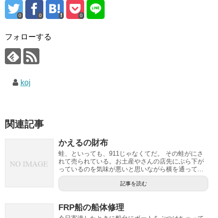
0
0
0
フォローする
koj
関連記事
かえるの財布
蛙、といっても、911じゃなくてだ。 その蛙がにさ
れて売られている。お土産やさんの店先にぶら下が
っているのを気味が悪いと思いながら横を通って...
記事を読む
FRP船の船体修理