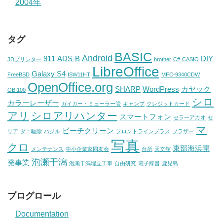
2004年
タグ
BASIC
Android
911
ADS-B
DIY
3Dプリンター
brother
C#
CASIO
LibreOffice
Galaxy S4
FreeBSD
ISW11HT
MFC-9340CDW
OpenOffice.org
SHARP
WordPress
カヤック
OBI100
シロ
カラーレーザー
ガイガー・ミューラー管
キャンプ
クレジットカード
アリ
シロアリハンター
スマートフォン
セラーアカオ
セ
マ
ビーチクリーン
リア
ダニ駆除
バジル
フロントラインプラス
ブラザー
写真
クロ
東部海浜開
メンテナンス
中小企業家同友会
台所
天文館
泡瀬干潟
発事業
泡瀬干潟埋立工事
自由研究
電子辞書
鹿児島
ブログロール
Documentation