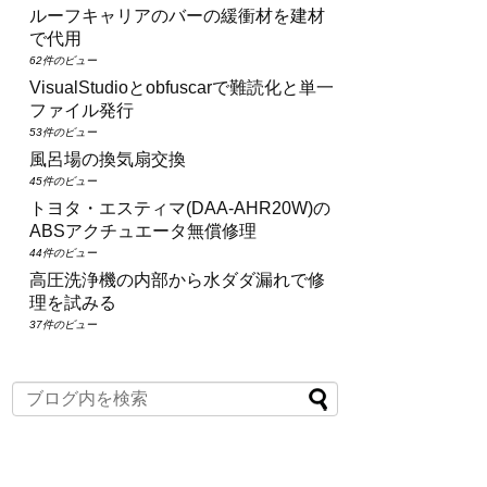
ルーフキャリアのバーの緩衝材を建材
で代用
62件のビュー
VisualStudioとobfuscarで難読化と単一
ファイル発行
53件のビュー
風呂場の換気扇交換
45件のビュー
トヨタ・エスティマ(DAA‑AHR20W)の
ABSアクチュエータ無償修理
44件のビュー
高圧洗浄機の内部から水ダダ漏れで修
理を試みる
37件のビュー