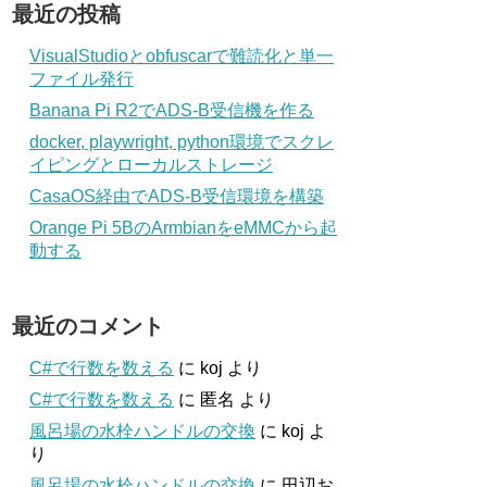
最近の投稿
VisualStudioとobfuscarで難読化と単一
ファイル発行
Banana Pi R2でADS-B受信機を作る
docker, playwright, python環境でスクレ
イピングとローカルストレージ
CasaOS経由でADS-B受信環境を構築
Orange Pi 5BのArmbianをeMMCから起
動する
最近のコメント
C#で行数を数える
に
koj
より
C#で行数を数える
に
匿名
より
風呂場の水栓ハンドルの交換
に
koj
よ
り
風呂場の水栓ハンドルの交換
に
田辺お