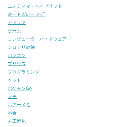
エスティマ・ハイブリッド
オートガレージKT
カヤック
ゲーム
コンピュータ・ハードウェア
シロアリ駆除
パソコン
プリウス
プログラミング
ペット
ポケモンGo
メモ
ルアーメモ
不食
人工孵化