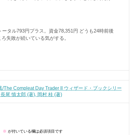
ータル793円プラス。資金78,351円 どうも24時前後
ころ失敗が続いている気がする。
Compleat Day Trader II ウィザード・ブックシリー
尾 慎太郎 (著), 岡村 桂 (著)
。
※
が付いている欄は必須項目です