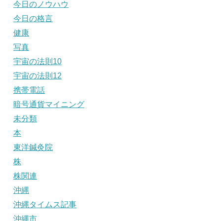
今日のノウハウ
今日の格言
健康
写真
宇宙の法則10
宇宙の法則12
携帯電話
暗号通貨マイニング
未分類
本
東洋鍼灸院
株
株関連
沖縄
沖縄タイムス記事
沖縄市