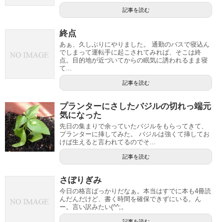
記事を読む
終点
あぁ、久しぶりにやりました。 通勤のバスで寝込ん
でしまって運転手に起こされてみれば、そこは終
点。目的地が近づいてからの眠気に誘われるまま寝
て...
記事を読む
プランターにさしたバジルの切れっ端元
気になった
先日の集まりで余っていたバジルをもらってきて、
プランターに挿してみた。 バジルは強くて挿してお
けば生えると言われてるのでそ...
記事を読む
さぼりぎみ
今日の格言ばっかりだなぁ。本当はすでに本も4冊読
んだんだけど、書く時間を確保できずにいる。ん
ー。言い訳みたい(^^;。
記事を読む