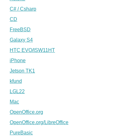
C# / Csharp
CD
FreeBSD
Galaxy S4
HTC EVO/ISW11HT
iPhone
Jetson TK1
kfund
LGL22
Mac
OpenOffice.org
OpenOffice.org/LibreOffice
PureBasic