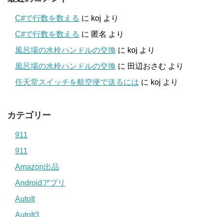
C#で行数を数える
に
koj
より
C#で行数を数える
に
匿名
より
風呂場の水栓ハンドルの交換
に
koj
より
風呂場の水栓ハンドルの交換
に
田辺おさむ
より
任天堂スイッチを航空便で送るには
に
koj
より
カテゴリー
911
911
Amazon出品
Androidアプリ
AutoIt
AutoIt3