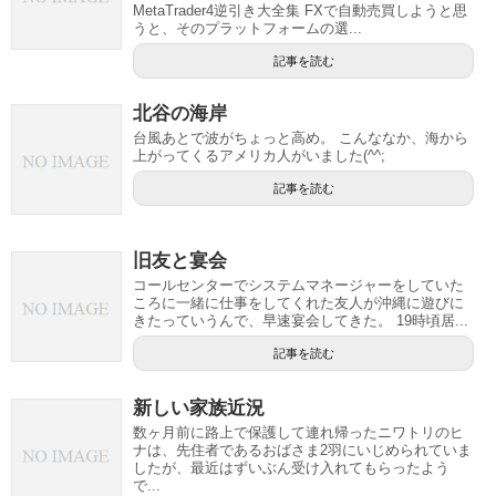
MetaTrader4逆引き大全集 FXで自動売買しようと思
うと、そのプラットフォームの選...
記事を読む
北谷の海岸
台風あとで波がちょっと高め。 こんななか、海から
上がってくるアメリカ人がいました(^^;
記事を読む
旧友と宴会
コールセンターでシステムマネージャーをしていた
ころに一緒に仕事をしてくれた友人が沖縄に遊びに
きたっていうんで、早速宴会してきた。 19時頃居...
記事を読む
新しい家族近況
数ヶ月前に路上で保護して連れ帰ったニワトリのヒ
ナは、先住者であるおばさま2羽にいじめられていま
したが、最近はずいぶん受け入れてもらったよう
で...