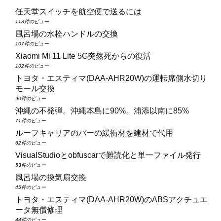
任天堂スイッチを航空便で送るには
118件のビュー
風呂場の水栓ハンドルの交換
107件のビュー
Xiaomi Mi 11 Lite 5G突然死からの復活
102件のビュー
トヨタ・エスティマ(DAA‑AHR20W)の運転席側水切り
モール交換
90件のビュー
沖縄の不発弾。沖縄本島に90%。浦添以南に85%
71件のビュー
ルーフキャリアのバーの緩衝材を建材で代用
62件のビュー
VisualStudioとobfuscarで難読化と単一ファイル発行
53件のビュー
風呂場の換気扇交換
45件のビュー
トヨタ・エスティマ(DAA‑AHR20W)のABSアクチュエ
ータ無償修理
44件のビュー