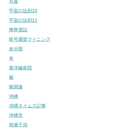
写真
宇宙の法則10
宇宙の法則12
携帯電話
暗号通貨マイニング
未分類
本
東洋鍼灸院
株
株関連
沖縄
沖縄タイムス記事
沖縄市
泡瀬干潟