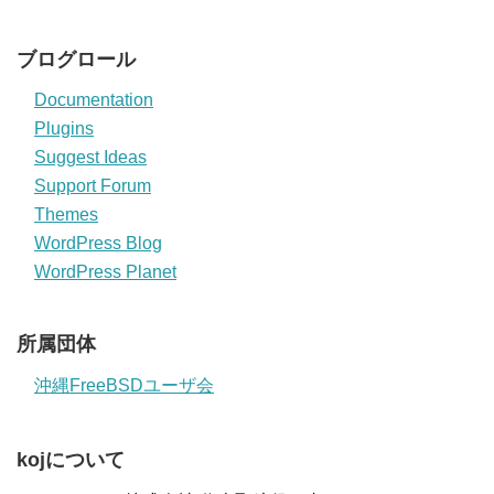
ブログロール
Documentation
Plugins
Suggest Ideas
Support Forum
Themes
WordPress Blog
WordPress Planet
所属団体
沖縄FreeBSDユーザ会
kojについて