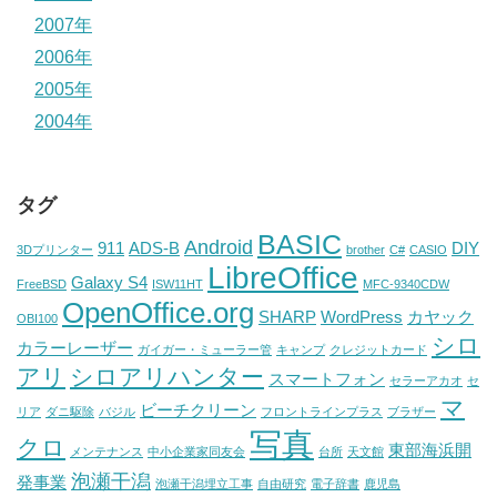
2007年
2006年
2005年
2004年
タグ
BASIC
Android
911
ADS-B
DIY
3Dプリンター
brother
C#
CASIO
LibreOffice
Galaxy S4
FreeBSD
ISW11HT
MFC-9340CDW
OpenOffice.org
SHARP
WordPress
カヤック
OBI100
シロ
カラーレーザー
ガイガー・ミューラー管
キャンプ
クレジットカード
アリ
シロアリハンター
スマートフォン
セラーアカオ
セ
マ
ビーチクリーン
リア
ダニ駆除
バジル
フロントラインプラス
ブラザー
写真
クロ
東部海浜開
メンテナンス
中小企業家同友会
台所
天文館
泡瀬干潟
発事業
泡瀬干潟埋立工事
自由研究
電子辞書
鹿児島