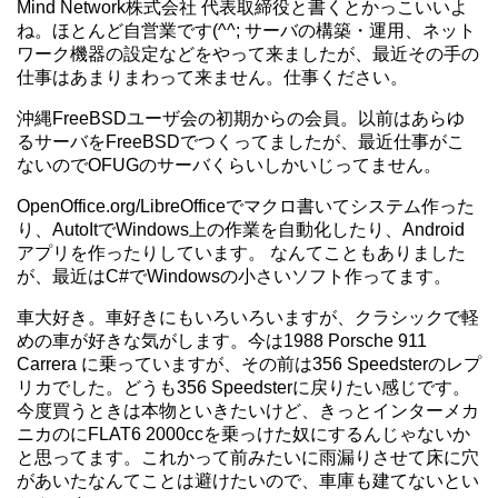
Mind Network株式会社 代表取締役と書くとかっこいいよ
ね。ほとんど自営業です(^^; サーバの構築・運用、ネット
ワーク機器の設定などをやって来ましたが、最近その手の
仕事はあまりまわって来ません。仕事ください。
沖縄FreeBSDユーザ会の初期からの会員。以前はあらゆ
るサーバをFreeBSDでつくってましたが、最近仕事がこ
ないのでOFUGのサーバくらいしかいじってません。
OpenOffice.org/LibreOfficeでマクロ書いてシステム作った
り、AutoItでWindows上の作業を自動化したり、Android
アプリを作ったりしています。 なんてこともありました
が、最近はC#でWindowsの小さいソフト作ってます。
車大好き。車好きにもいろいろいますが、クラシックで軽
めの車が好きな気がします。今は1988 Porsche 911
Carrera に乗っていますが、その前は356 Speedsterのレプ
リカでした。どうも356 Speedsterに戻りたい感じです。
今度買うときは本物といきたいけど、きっとインターメカ
ニカのにFLAT6 2000ccを乗っけた奴にするんじゃないか
と思ってます。これかって前みたいに雨漏りさせて床に穴
があいたなんてことは避けたいので、車庫も建てないとい