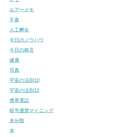
ルアーメモ
不食
人工孵化
今日のノウハウ
今日の格言
健康
写真
宇宙の法則10
宇宙の法則12
携帯電話
暗号通貨マイニング
未分類
本