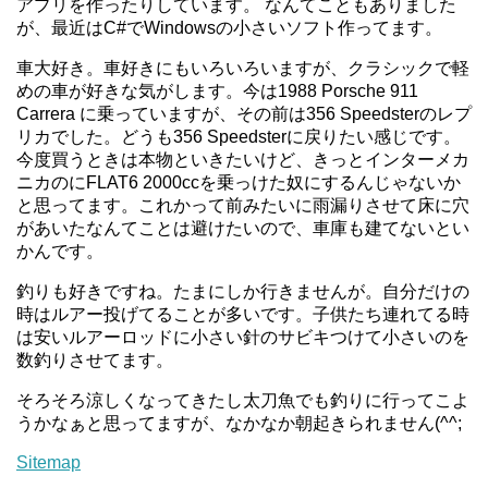
アプリを作ったりしています。 なんてこともありました
が、最近はC#でWindowsの小さいソフト作ってます。
車大好き。車好きにもいろいろいますが、クラシックで軽
めの車が好きな気がします。今は1988 Porsche 911
Carrera に乗っていますが、その前は356 Speedsterのレプ
リカでした。どうも356 Speedsterに戻りたい感じです。
今度買うときは本物といきたいけど、きっとインターメカ
ニカのにFLAT6 2000ccを乗っけた奴にするんじゃないか
と思ってます。これかって前みたいに雨漏りさせて床に穴
があいたなんてことは避けたいので、車庫も建てないとい
かんです。
釣りも好きですね。たまにしか行きませんが。自分だけの
時はルアー投げてることが多いです。子供たち連れてる時
は安いルアーロッドに小さい針のサビキつけて小さいのを
数釣りさせてます。
そろそろ涼しくなってきたし太刀魚でも釣りに行ってこよ
うかなぁと思ってますが、なかなか朝起きられません(^^;
Sitemap