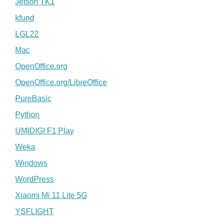
Jetson TK1
kfund
LGL22
Mac
OpenOffice.org
OpenOffice.org/LibreOffice
PureBasic
Python
UMIDIGI F1 Play
Weka
Windows
WordPress
Xiaomi Mi 11 Lite 5G
YSFLIGHT