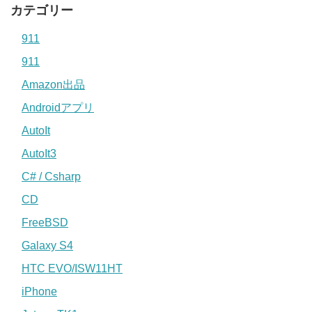
カテゴリー
911
911
Amazon出品
Androidアプリ
AutoIt
AutoIt3
C# / Csharp
CD
FreeBSD
Galaxy S4
HTC EVO/ISW11HT
iPhone