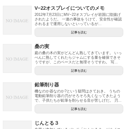
V−22オスプレイについてのメモ
2012年7月23日にMV−22オスプレイが岩国に陸揚げ
されたようだ。 一連の事故をうけて、安全性が確認
されるまで運用しないといっているが...
記事を読む
桑の実
庭の桑の木の実がどんどん熟してきています。 いっ
ぺんに熟してくれたらジャムにする量を確保できそ
うですが、このペースだと無理そうですわ。 写...
記事を読む
鉛筆削り器
機なのか器なのか?という疑問はさておき。 うちの
電動鉛筆削り器の刃がそろそろ丸くなってきたよう
で、子供たちが鉛筆を削らせる音が苦しげだ。 刃...
記事を読む
じんとる３