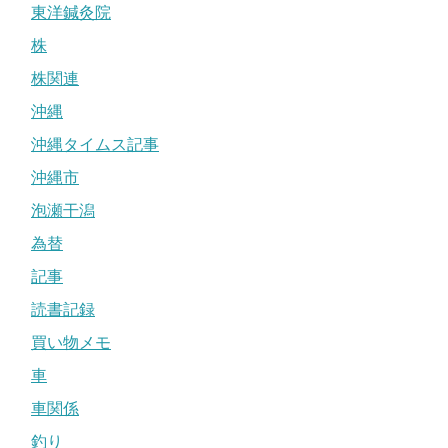
東洋鍼灸院
株
株関連
沖縄
沖縄タイムス記事
沖縄市
泡瀬干潟
為替
記事
読書記録
買い物メモ
車
車関係
釣り