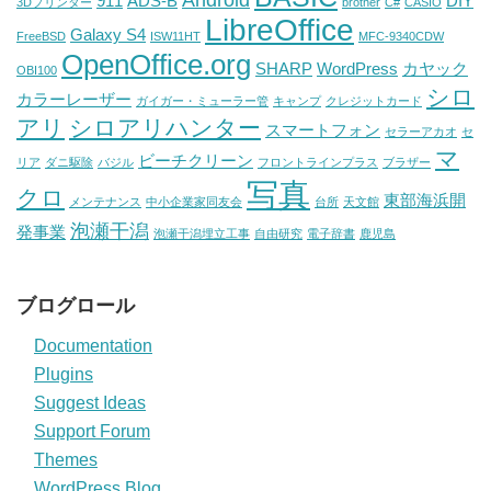
Android
911
ADS-B
DIY
3Dプリンター
brother
C#
CASIO
LibreOffice
Galaxy S4
FreeBSD
ISW11HT
MFC-9340CDW
OpenOffice.org
SHARP
WordPress
カヤック
OBI100
シロ
カラーレーザー
ガイガー・ミューラー管
キャンプ
クレジットカード
アリ
シロアリハンター
スマートフォン
セラーアカオ
セ
マ
ビーチクリーン
リア
ダニ駆除
バジル
フロントラインプラス
ブラザー
写真
クロ
東部海浜開
メンテナンス
中小企業家同友会
台所
天文館
泡瀬干潟
発事業
泡瀬干潟埋立工事
自由研究
電子辞書
鹿児島
ブログロール
Documentation
Plugins
Suggest Ideas
Support Forum
Themes
WordPress Blog