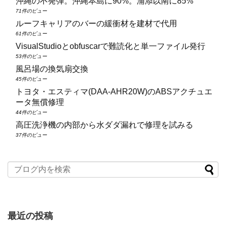
沖縄の不発弾。沖縄本島に90%。浦添以南に85%
71件のビュー
ルーフキャリアのバーの緩衝材を建材で代用
61件のビュー
VisualStudioとobfuscarで難読化と単一ファイル発行
53件のビュー
風呂場の換気扇交換
45件のビュー
トヨタ・エスティマ(DAA‑AHR20W)のABSアクチュエ
ータ無償修理
44件のビュー
高圧洗浄機の内部から水ダダ漏れで修理を試みる
37件のビュー
最近の投稿