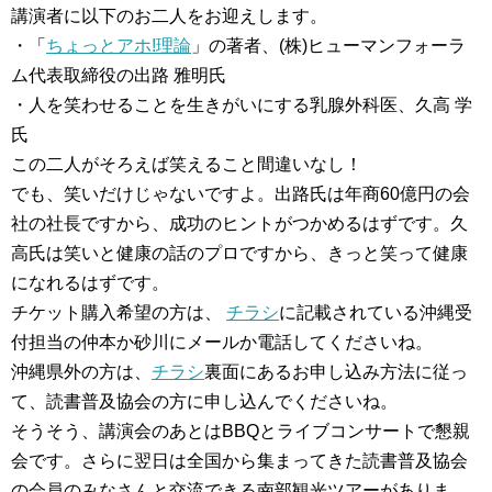
講演者に以下のお二人をお迎えします。
・「
ちょっとアホ!理論
」の著者、(株)ヒューマンフォーラ
ム代表取締役の出路 雅明氏
・人を笑わせることを生きがいにする乳腺外科医、久高 学
氏
この二人がそろえば笑えること間違いなし！
でも、笑いだけじゃないですよ。出路氏は年商60億円の会
社の社長ですから、成功のヒントがつかめるはずです。久
高氏は笑いと健康の話のプロですから、きっと笑って健康
になれるはずです。
チケット購入希望の方は、
チラシ
に記載されている沖縄受
付担当の仲本か砂川にメールか電話してくださいね。
沖縄県外の方は、
チラシ
裏面にあるお申し込み方法に従っ
て、読書普及協会の方に申し込んでくださいね。
そうそう、講演会のあとはBBQとライブコンサートで懇親
会です。さらに翌日は全国から集まってきた読書普及協会
の会員のみなさんと交流できる南部観光ツアーがありま