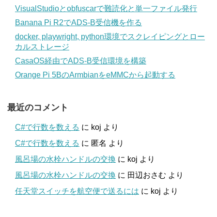
VisualStudioとobfuscarで難読化と単一ファイル発行
Banana Pi R2でADS-B受信機を作る
docker, playwright, python環境でスクレイピングとロー
カルストレージ
CasaOS経由でADS-B受信環境を構築
Orange Pi 5BのArmbianをeMMCから起動する
最近のコメント
C#で行数を数える
に
koj
より
C#で行数を数える
に
匿名
より
風呂場の水栓ハンドルの交換
に
koj
より
風呂場の水栓ハンドルの交換
に
田辺おさむ
より
任天堂スイッチを航空便で送るには
に
koj
より