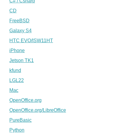
C# / Csharp
CD
FreeBSD
Galaxy S4
HTC EVO/ISW11HT
iPhone
Jetson TK1
kfund
LGL22
Mac
OpenOffice.org
OpenOffice.org/LibreOffice
PureBasic
Python