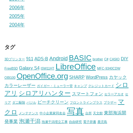
2006年
2005年
2004年
タグ
BASIC
Android
911
ADS-B
DIY
3Dプリンター
brother
C#
CASIO
LibreOffice
Galaxy S4
FreeBSD
ISW11HT
MFC-9340CDW
OpenOffice.org
SHARP
WordPress
カヤック
OBI100
シロ
カラーレーザー
ガイガー・ミューラー管
キャンプ
クレジットカード
アリ
シロアリハンター
スマートフォン
セラーアカオ
セ
マ
ビーチクリーン
リア
ダニ駆除
バジル
フロントラインプラス
ブラザー
写真
クロ
東部海浜開
メンテナンス
中小企業家同友会
台所
天文館
泡瀬干潟
発事業
泡瀬干潟埋立工事
自由研究
電子辞書
鹿児島