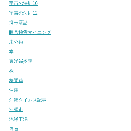
宇宙の法則10
宇宙の法則12
携帯電話
暗号通貨マイニング
未分類
本
東洋鍼灸院
株
株関連
沖縄
沖縄タイムス記事
沖縄市
泡瀬干潟
為替