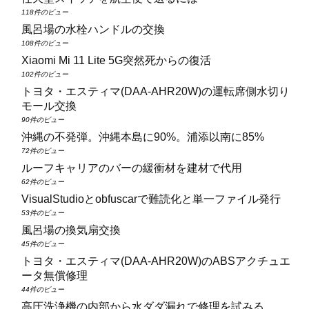
118件のビュー
風呂場の水栓ハンドルの交換
108件のビュー
Xiaomi Mi 11 Lite 5G突然死からの復活
102件のビュー
トヨタ・エスティマ(DAA‑AHR20W)の運転席側水切り
モール交換
90件のビュー
沖縄の不発弾。沖縄本島に90%。浦添以南に85%
72件のビュー
ルーフキャリアのバーの緩衝材を建材で代用
62件のビュー
VisualStudioとobfuscarで難読化と単一ファイル発行
53件のビュー
風呂場の換気扇交換
45件のビュー
トヨタ・エスティマ(DAA‑AHR20W)のABSアクチュエ
ータ無償修理
44件のビュー
高圧洗浄機の内部から水ダダ漏れで修理を試みる