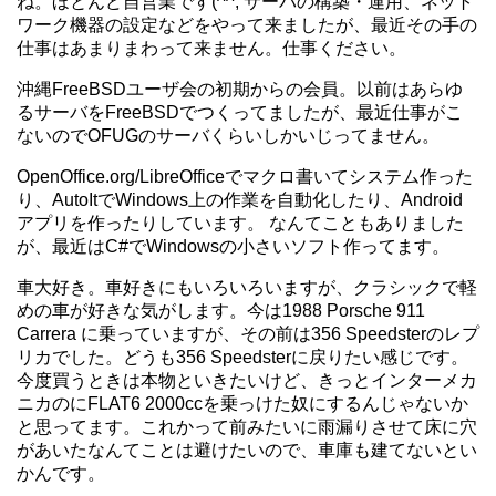
ね。ほとんど自営業です(^^; サーバの構築・運用、ネット
ワーク機器の設定などをやって来ましたが、最近その手の
仕事はあまりまわって来ません。仕事ください。
沖縄FreeBSDユーザ会の初期からの会員。以前はあらゆ
るサーバをFreeBSDでつくってましたが、最近仕事がこ
ないのでOFUGのサーバくらいしかいじってません。
OpenOffice.org/LibreOfficeでマクロ書いてシステム作った
り、AutoItでWindows上の作業を自動化したり、Android
アプリを作ったりしています。 なんてこともありました
が、最近はC#でWindowsの小さいソフト作ってます。
車大好き。車好きにもいろいろいますが、クラシックで軽
めの車が好きな気がします。今は1988 Porsche 911
Carrera に乗っていますが、その前は356 Speedsterのレプ
リカでした。どうも356 Speedsterに戻りたい感じです。
今度買うときは本物といきたいけど、きっとインターメカ
ニカのにFLAT6 2000ccを乗っけた奴にするんじゃないか
と思ってます。これかって前みたいに雨漏りさせて床に穴
があいたなんてことは避けたいので、車庫も建てないとい
かんです。