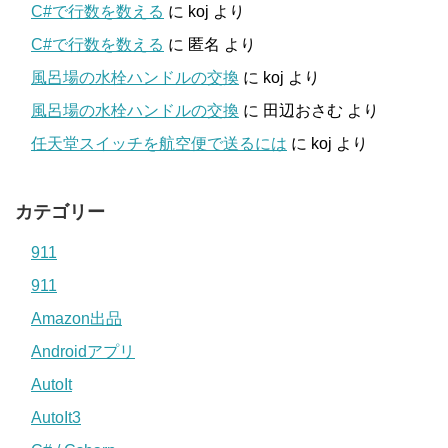
C#で行数を数える
に
koj
より
C#で行数を数える
に
匿名
より
風呂場の水栓ハンドルの交換
に
koj
より
風呂場の水栓ハンドルの交換
に
田辺おさむ
より
任天堂スイッチを航空便で送るには
に
koj
より
カテゴリー
911
911
Amazon出品
Androidアプリ
AutoIt
AutoIt3