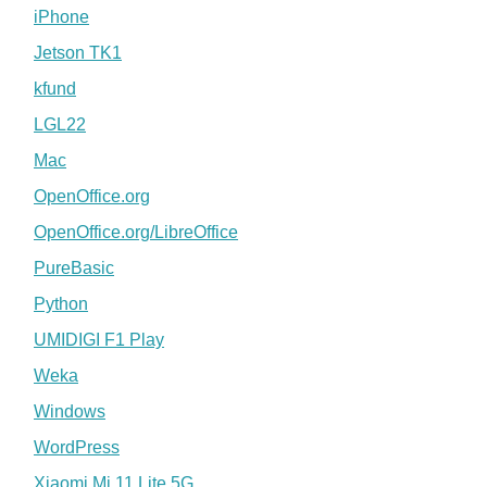
iPhone
Jetson TK1
kfund
LGL22
Mac
OpenOffice.org
OpenOffice.org/LibreOffice
PureBasic
Python
UMIDIGI F1 Play
Weka
Windows
WordPress
Xiaomi Mi 11 Lite 5G