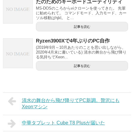
たのためのキーボードユーティリティ
MS-DOSのころからviクローンを使ってきた。 先輩
に勧められて。 コマンドモード、入力モード、カー
ソル移動はhjkl。 と...
記事を読む
Ryzen3900Xで4年ぶりのPC自作
(2019年9月～10月あたりのことを思い出しながら、
2020年4月末に書いている) 清水の舞台から飛び降り
る気持ちでXeon...
記事を読む
清水の舞台から飛び降りてPC新調。贅沢にも
Xeonマシン
中華タブレット Cube T8 Plusが届いた