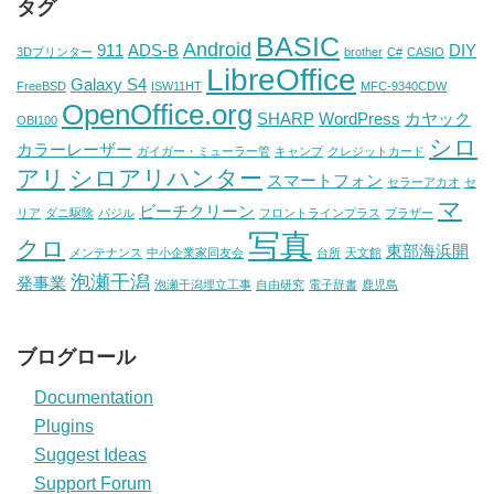
タグ
BASIC
Android
911
ADS-B
DIY
3Dプリンター
brother
C#
CASIO
LibreOffice
Galaxy S4
FreeBSD
ISW11HT
MFC-9340CDW
OpenOffice.org
SHARP
WordPress
カヤック
OBI100
シロ
カラーレーザー
ガイガー・ミューラー管
キャンプ
クレジットカード
アリ
シロアリハンター
スマートフォン
セラーアカオ
セ
マ
ビーチクリーン
リア
ダニ駆除
バジル
フロントラインプラス
ブラザー
写真
クロ
東部海浜開
メンテナンス
中小企業家同友会
台所
天文館
泡瀬干潟
発事業
泡瀬干潟埋立工事
自由研究
電子辞書
鹿児島
ブログロール
Documentation
Plugins
Suggest Ideas
Support Forum