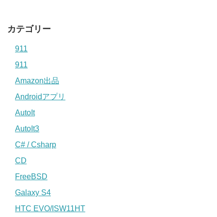
カテゴリー
911
911
Amazon出品
Androidアプリ
AutoIt
AutoIt3
C# / Csharp
CD
FreeBSD
Galaxy S4
HTC EVO/ISW11HT