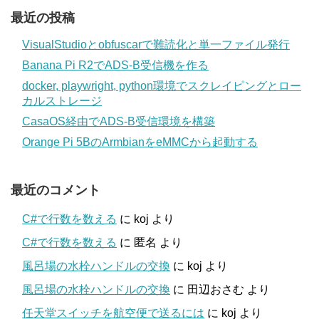
最近の投稿
VisualStudioとobfuscarで難読化と単一ファイル発行
Banana Pi R2でADS-B受信機を作る
docker, playwright, python環境でスクレイピングとロー
カルストレージ
CasaOS経由でADS-B受信環境を構築
Orange Pi 5BのArmbianをeMMCから起動する
最近のコメント
C#で行数を数える
に
koj
より
C#で行数を数える
に
匿名
より
風呂場の水栓ハンドルの交換
に
koj
より
風呂場の水栓ハンドルの交換
に
田辺おさむ
より
任天堂スイッチを航空便で送るには
に
koj
より