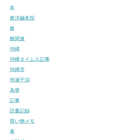
本
東洋鍼灸院
株
株関連
沖縄
沖縄タイムス記事
沖縄市
泡瀬干潟
為替
記事
読書記録
買い物メモ
車