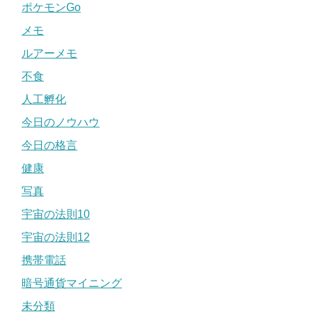
ポケモンGo
メモ
ルアーメモ
不食
人工孵化
今日のノウハウ
今日の格言
健康
写真
宇宙の法則10
宇宙の法則12
携帯電話
暗号通貨マイニング
未分類