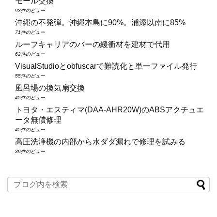
モール交換
93件のビュー
沖縄の不発弾。沖縄本島に90%。浦添以南に85%
71件のビュー
ルーフキャリアのバーの緩衝材を建材で代用
62件のビュー
VisualStudioとobfuscarで難読化と単一ファイル発行
55件のビュー
風呂場の換気扇交換
45件のビュー
トヨタ・エスティマ(DAA‑AHR20W)のABSアクチュエ
ータ無償修理
45件のビュー
高圧洗浄機の内部から水ダダ漏れで修理を試みる
39件のビュー