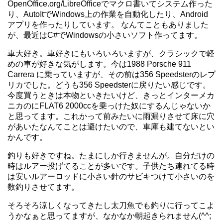
OpenOffice.org/LibreOfficeでマクロ書いてシステム作った
り、AutoItでWindows上の作業を自動化したり、Android
アプリを作ったりしています。 なんてこともありました
が、最近はC#でWindowsの小さいソフト作ってます。
車大好き。車好きにもいろいろいますが、クラシックで軽
めの車が好きな気がします。今は1988 Porsche 911
Carrera に乗っていますが、その前は356 Speedsterのレプ
リカでした。どうも356 Speedsterに戻りたい感じです。
今度買うときは本物といきたいけど、きっとインターメカ
ニカのにFLAT6 2000ccを乗っけた奴にするんじゃないか
と思ってます。これかって前みたいに雨漏りさせて床に穴
があいたなんてことは避けたいので、車庫も建てないとい
かんです。
釣りも好きですね。たまにしか行きませんが。自分だけの
時はルアー投げてることが多いです。子供たち連れてる時
は安いルアーロッドに小さい針のサビキつけて小さいのを
数釣りさせてます。
そろそろ涼しくなってきたし太刀魚でも釣りに行ってこよ
うかなぁと思ってますが、なかなか朝起きられません(^^;