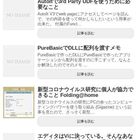
AutoItで3rd Party UDFを使うために必
要なこと
AutoIt V3でweb pageにアクセスしてページを読ん
で、その内容を使って何かしらしたいという用事が
出来た。 付属のFunct...
記事を読む
PureBasicでDLLに配列を渡すメモ
PureBasicで作ったDLLにPureBasicで作ったアプリ
ケーションから配列を渡すのに手こずって、なんと
か解決したのでそのメモ ...
記事を読む
新型コロナウイルス研究に個人が協力で
きること Folding@home
新型コロナウイルスの研究にPCの余ったコンピュー
ティングパワーを使う取り組み (Gigazine) という記
事を見たので、さっそく新型...
記事を読む
エディタはViに決っている。そんなあな