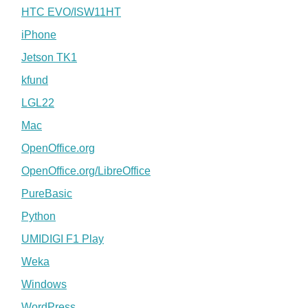
HTC EVO/ISW11HT
iPhone
Jetson TK1
kfund
LGL22
Mac
OpenOffice.org
OpenOffice.org/LibreOffice
PureBasic
Python
UMIDIGI F1 Play
Weka
Windows
WordPress