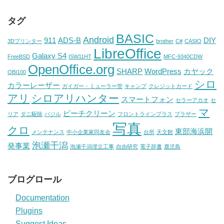
タグ
BASIC
Android
911
ADS-B
DIY
3Dプリンター
brother
C#
CASIO
LibreOffice
Galaxy S4
FreeBSD
ISW11HT
MFC-9340CDW
OpenOffice.org
SHARP
WordPress
カヤック
OBI100
シロ
カラーレーザー
ガイガー・ミューラー管
キャンプ
クレジットカード
アリ
シロアリハンター
スマートフォン
セラーアカオ
セ
マ
ビーチクリーン
リア
ダニ駆除
バジル
フロントラインプラス
ブラザー
写真
クロ
東部海浜開
メンテナンス
中小企業家同友会
台所
天文館
泡瀬干潟
発事業
泡瀬干潟埋立工事
自由研究
電子辞書
鹿児島
ブログロール
Documentation
Plugins
Suggest Ideas