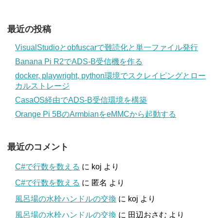
最近の投稿
VisualStudioとobfuscarで難読化と単一ファイル発行
Banana Pi R2でADS-B受信機を作る
docker, playwright, python環境でスクレイピングとロー
カルストレージ
CasaOS経由でADS-B受信環境を構築
Orange Pi 5BのArmbianをeMMCから起動する
最近のコメント
C#で行数を数える
に
koj
より
C#で行数を数える
に
匿名
より
風呂場の水栓ハンドルの交換
に
koj
より
風呂場の水栓ハンドルの交換
に
田辺おさむ
より