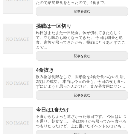
たので結局昼食をとったので、4食まで。
記事を読む
挑戦は一区切り
昨日はまたまた一日絶食。体が慣れてきたらしく
て、立ち眩みも軽くなってきた。 今日は朝昼と絶
食。家族が帰ってきたから、挑戦はとりあえずここ
まで...
記事を読む
4食抜き
飲み物は制限なしで、固形物を4食分食べない生活、
2度目の成功。 本当は今日の昼も、今日の夜も食べ
ずにいようと思ったんだけど、妻が昼食用にサン...
記事を読む
今日は1食だけ
不食からちょっと遠ざかった毎日です。 今日はいつ
も通り、朝食なし。 昼は釣りから帰ってから食べる
つもりだったけど、上に書いたイベントのせいも...