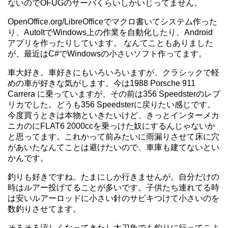
ないのでOFUGのサーバくらいしかいじってません。
OpenOffice.org/LibreOfficeでマクロ書いてシステム作った
り、AutoItでWindows上の作業を自動化したり、Android
アプリを作ったりしています。 なんてこともありました
が、最近はC#でWindowsの小さいソフト作ってます。
車大好き。車好きにもいろいろいますが、クラシックで軽
めの車が好きな気がします。今は1988 Porsche 911
Carrera に乗っていますが、その前は356 Speedsterのレプ
リカでした。どうも356 Speedsterに戻りたい感じです。
今度買うときは本物といきたいけど、きっとインターメカ
ニカのにFLAT6 2000ccを乗っけた奴にするんじゃないか
と思ってます。これかって前みたいに雨漏りさせて床に穴
があいたなんてことは避けたいので、車庫も建てないとい
かんです。
釣りも好きですね。たまにしか行きませんが。自分だけの
時はルアー投げてることが多いです。子供たち連れてる時
は安いルアーロッドに小さい針のサビキつけて小さいのを
数釣りさせてます。
そろそろ涼しくなってきたし太刀魚でも釣りに行ってこよ