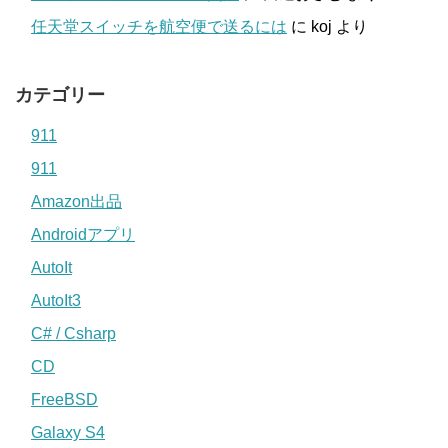
任天堂スイッチを航空便で送るには
に
koj
より
カテゴリー
911
911
Amazon出品
Androidアプリ
AutoIt
AutoIt3
C# / Csharp
CD
FreeBSD
Galaxy S4