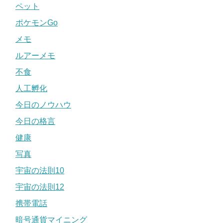
ペット
ポケモンGo
メモ
ルアーメモ
不食
人工孵化
今日のノウハウ
今日の格言
健康
写真
宇宙の法則10
宇宙の法則12
携帯電話
暗号通貨マイニング