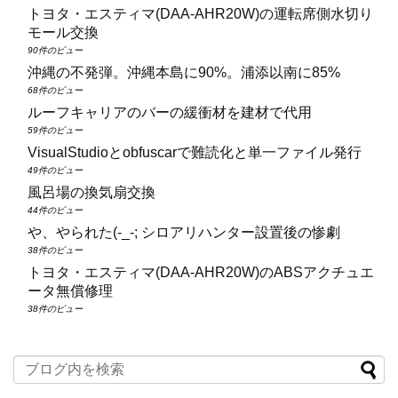
トヨタ・エスティマ(DAA‑AHR20W)の運転席側水切り
モール交換
90件のビュー
沖縄の不発弾。沖縄本島に90%。浦添以南に85%
68件のビュー
ルーフキャリアのバーの緩衝材を建材で代用
59件のビュー
VisualStudioとobfuscarで難読化と単一ファイル発行
49件のビュー
風呂場の換気扇交換
44件のビュー
や、やられた(-_-; シロアリハンター設置後の惨劇
38件のビュー
トヨタ・エスティマ(DAA‑AHR20W)のABSアクチュエ
ータ無償修理
38件のビュー