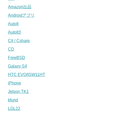
Amazon出品
Androidアプリ
AutoIt
AutoIt3
C# / Csharp
CD
FreeBSD
Galaxy S4
HTC EVO/ISW11HT
iPhone
Jetson TK1
kfund
LGL22