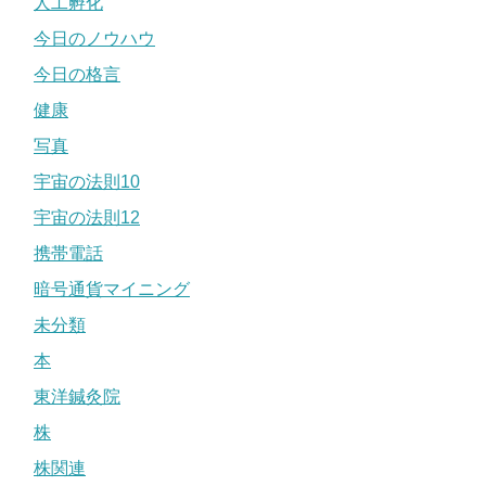
人工孵化
今日のノウハウ
今日の格言
健康
写真
宇宙の法則10
宇宙の法則12
携帯電話
暗号通貨マイニング
未分類
本
東洋鍼灸院
株
株関連