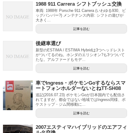
1988 911 Carrera シフトブッシュ交換
車両: 1988年 Porsche 911 Carrera (いわゆる930、ビ
ッグバンパー?) メンテナンス内容: シフトの遊びが
大きく...
記事を読む
後継車選び
新型のESTIMA / ESTIMA Hybridは3つヘッドレスト
がついてるのね。ホンダのエリシオン?も3つついて
たな。アルファードもモデ...
記事を読む
車でIngress・ポケモンGoするならスマ
ートフォンホルダーないとねTT-SH08
追記(2016.07.23) ポケモンGoが日本国内でも配信さ
れてますが、都会ではない地域ではIngress同様、ポ
ケストップ・ジム間移動に...
記事を読む
2007エスティマハイブリッドのエアフィ
ルタ交換