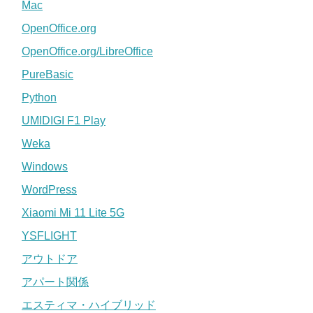
Mac
OpenOffice.org
OpenOffice.org/LibreOffice
PureBasic
Python
UMIDIGI F1 Play
Weka
Windows
WordPress
Xiaomi Mi 11 Lite 5G
YSFLIGHT
アウトドア
アパート関係
エスティマ・ハイブリッド