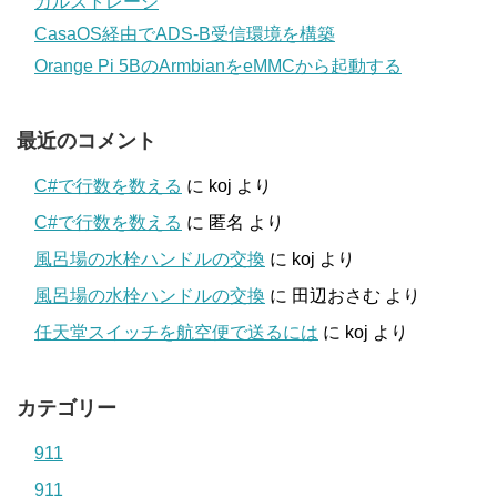
カルストレージ
CasaOS経由でADS-B受信環境を構築
Orange Pi 5BのArmbianをeMMCから起動する
最近のコメント
C#で行数を数える
に
koj
より
C#で行数を数える
に
匿名
より
風呂場の水栓ハンドルの交換
に
koj
より
風呂場の水栓ハンドルの交換
に
田辺おさむ
より
任天堂スイッチを航空便で送るには
に
koj
より
カテゴリー
911
911