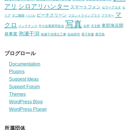
アリ
シロアリハンター
スマートフォン
セラーアカオ
セ
マ
ビーチクリーン
リア
ダニ駆除
バジル
フロントラインプラス
ブラザー
写真
クロ
東部海浜開
メンテナンス
中小企業家同友会
台所
天文館
泡瀬干潟
発事業
泡瀬干潟埋立工事
自由研究
電子辞書
鹿児島
ブログロール
Documentation
Plugins
Suggest Ideas
Support Forum
Themes
WordPress Blog
WordPress Planet
所属団体