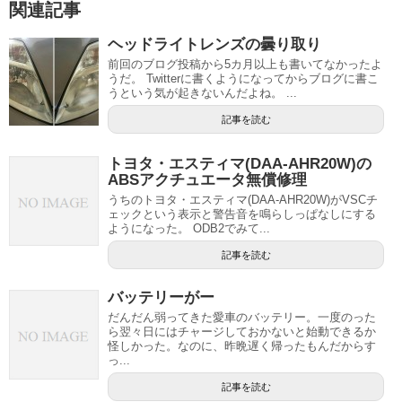
関連記事
ヘッドライトレンズの曇り取り
前回のブログ投稿から5カ月以上も書いてなかったよ
うだ。 Twitterに書くようになってからブログに書こ
うという気が起きないんだよね。 ...
記事を読む
トヨタ・エスティマ(DAA‑AHR20W)の
ABSアクチュエータ無償修理
うちのトヨタ・エスティマ(DAA‑AHR20W)がVSCチ
ェックという表示と警告音を鳴らしっぱなしにする
ようになった。 ODB2でみて...
記事を読む
バッテリーがー
だんだん弱ってきた愛車のバッテリー。一度のった
ら翌々日にはチャージしておかないと始動できるか
怪しかった。なのに、昨晩遅く帰ったもんだからす
っ...
記事を読む