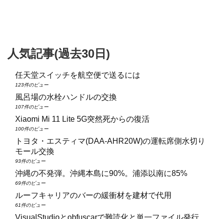
人気記事(過去30日)
任天堂スイッチを航空便で送るには
123件のビュー
風呂場の水栓ハンドルの交換
107件のビュー
Xiaomi Mi 11 Lite 5G突然死からの復活
100件のビュー
トヨタ・エスティマ(DAA‑AHR20W)の運転席側水切り
モール交換
93件のビュー
沖縄の不発弾。沖縄本島に90%。浦添以南に85%
69件のビュー
ルーフキャリアのバーの緩衝材を建材で代用
61件のビュー
VisualStudioとobfuscarで難読化と単一ファイル発行