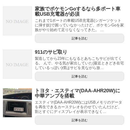
家族でポケモンGoするなら多ポート車
載USB充電器が必須
これまで1ポートの車載USB充電器(シガーソケット
に挿す奴)で困っていなかったけど、ポケモンGoを家
族がやり始めて足りなくなってきた。 ...
記事を読む
911のサビ取り
製造してから23年にもなるとあちこちサビが出てく
る。 んで、やる気が家出していた(最近ときどき在宅
しているっぽい)僕はサビを見ながら放...
記事を読む
トヨタ・エスティマ(DAA‑AHR20W)に
中華アンプを搭載
エスティマ(DAA‑AHR20W)にはUSBメモリのデータ
を再生できるカーステレオをのせていたんだけど、
割とすぐにディスプレイが表示できなく...
記事を読む