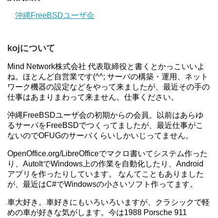
沖縄FreeBSDユーザ会
kojについて
Mind Network株式会社 代表取締役と書くとかっこいいよ
ね。ほとんど自営業です(^^; サーバの構築・運用、ネット
ワーク機器の設定などをやって来ましたが、最近その手の
仕事はあまりまわって来ません。仕事ください。
沖縄FreeBSDユーザ会の初期からの会員。以前はあらゆ
るサーバをFreeBSDでつくってましたが、最近仕事がこ
ないのでOFUGのサーバくらいしかいじってません。
OpenOffice.org/LibreOfficeでマクロ書いてシステム作った
り、AutoItでWindows上の作業を自動化したり、Android
アプリを作ったりしています。 なんてこともありました
が、最近はC#でWindowsの小さいソフト作ってます。
車大好き。車好きにもいろいろいますが、クラシックで軽
めの車が好きな気がします。今は1988 Porsche 911