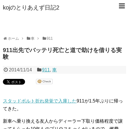
kojのとりあえず日記2
ホーム
車
911
911出先でバッテリ死亡と道で助けを借りる実
験
2014/11/14
911
,
車
スタッドボルト折れ発覚で入庫した
911が1.5年ぶりに帰っ
てきた。
新車へ乗り換える友人からディーラー下取り価格程度で譲
ってもらった10年ものプリウスちゃんがいるので、燃費、