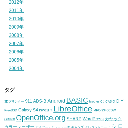
2012年
2011年
2010年
2009年
2008年
2007年
2006年
2005年
2004年
タグ
BASIC
Android
911
ADS-B
DIY
3Dプリンター
brother
C#
CASIO
LibreOffice
Galaxy S4
FreeBSD
ISW11HT
MFC-9340CDW
OpenOffice.org
SHARP
WordPress
カヤック
OBI100
シロ
カラーレーザー
ガイガー・ミューラー管
キャンプ
クレジットカード