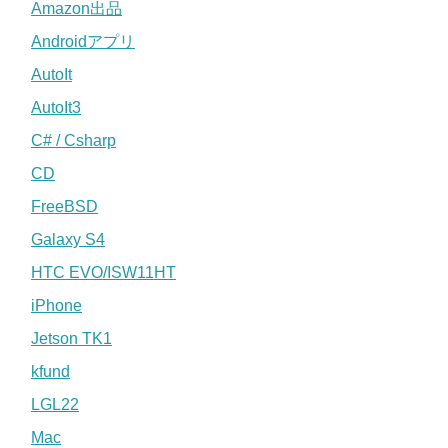
Amazon出品
Androidアプリ
AutoIt
AutoIt3
C# / Csharp
CD
FreeBSD
Galaxy S4
HTC EVO/ISW11HT
iPhone
Jetson TK1
kfund
LGL22
Mac