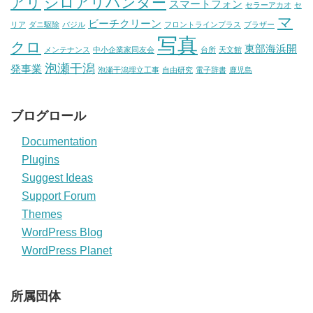
アリ
シロアリハンター
スマートフォン
セラーアカオ
セ
マ
ビーチクリーン
リア
ダニ駆除
バジル
フロントラインプラス
ブラザー
写真
クロ
東部海浜開
メンテナンス
中小企業家同友会
台所
天文館
泡瀬干潟
発事業
泡瀬干潟埋立工事
自由研究
電子辞書
鹿児島
ブログロール
Documentation
Plugins
Suggest Ideas
Support Forum
Themes
WordPress Blog
WordPress Planet
所属団体