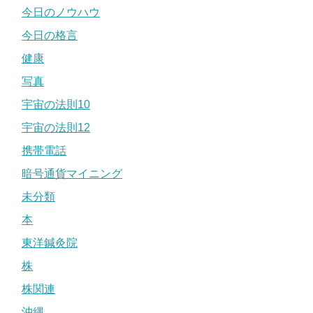
今日のノウハウ
今日の格言
健康
写真
宇宙の法則10
宇宙の法則12
携帯電話
暗号通貨マイニング
未分類
本
東洋鍼灸院
株
株関連
沖縄