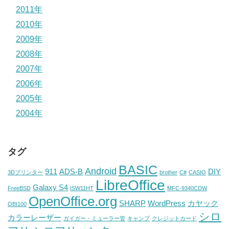
2011年
2010年
2009年
2008年
2007年
2006年
2005年
2004年
タグ
BASIC
Android
911
ADS-B
DIY
3Dプリンター
brother
C#
CASIO
LibreOffice
Galaxy S4
FreeBSD
ISW11HT
MFC-9340CDW
OpenOffice.org
SHARP
WordPress
カヤック
OBI100
シロ
カラーレーザー
ガイガー・ミューラー管
キャンプ
クレジットカード