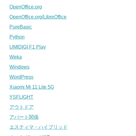
OpenOffice.org
OpenOffice.org/LibreOffice
PureBasic
Python
UMIDIGI F1 Play
Weka
Windows
WordPress
Xiaomi Mi 11 Lite 5G
YSFLIGHT
アウトドア
アパート関係
エスティマ・ハイブリッド