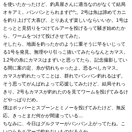
を使いたかったけど、釣具屋さんに適当なのがなくて結局
オキアミ。バンバンとられます(^^;。2号は魚は諦めてカニ
を釣り上げて大喜び。とりあえず楽しいならいいか。1号は
とっとと見切りをつけてルアーを投げるって騒ぎ始めたか
ら、ワームをつけて投げさせてみた。
そしたら、地面を釣ったかのように重そうに竿をいじって
る1号を発見。無理やり引っこ抜いてみたらなんとカマス。
1.2号の糸にカマスはまずいと思ってたら、記念撮影してい
る間に案の定、糸が切れちゃったよ。恐るべしカマス。
カマスが釣れたってことは、群れでバンバン釣れるはず。
そう思ってがんばれよって応援してみたけど、結局それっ
きり。2号もカマスが釣れたのを見てワームを投げてみるけ
どやっぱりだめ。
僕はポッパーとスプーンとミノーを投げてみたけど、無反
応。きっとまだ何かが間違っている…
ちなみに、今日はグルクマーがバンバン上がってたね。こ
いつらをルアーで釣れないものだろうか…