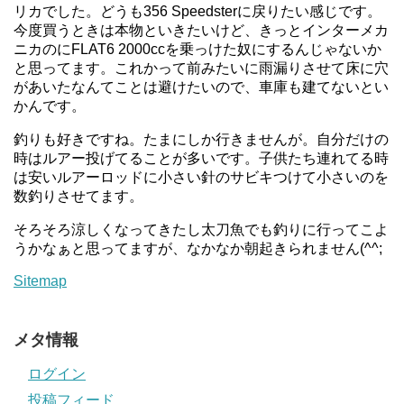
リカでした。どうも356 Speedsterに戻りたい感じです。
今度買うときは本物といきたいけど、きっとインターメカ
ニカのにFLAT6 2000ccを乗っけた奴にするんじゃないか
と思ってます。これかって前みたいに雨漏りさせて床に穴
があいたなんてことは避けたいので、車庫も建てないとい
かんです。
釣りも好きですね。たまにしか行きませんが。自分だけの
時はルアー投げてることが多いです。子供たち連れてる時
は安いルアーロッドに小さい針のサビキつけて小さいのを
数釣りさせてます。
そろそろ涼しくなってきたし太刀魚でも釣りに行ってこよ
うかなぁと思ってますが、なかなか朝起きられません(^^;
Sitemap
メタ情報
ログイン
投稿フィード