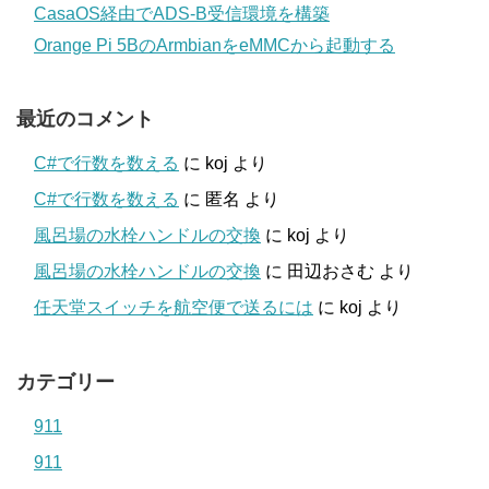
CasaOS経由でADS-B受信環境を構築
Orange Pi 5BのArmbianをeMMCから起動する
最近のコメント
C#で行数を数える
に
koj
より
C#で行数を数える
に
匿名
より
風呂場の水栓ハンドルの交換
に
koj
より
風呂場の水栓ハンドルの交換
に
田辺おさむ
より
任天堂スイッチを航空便で送るには
に
koj
より
カテゴリー
911
911