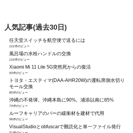
人気記事(過去30日)
任天堂スイッチを航空便で送るには
112件のビュー
風呂場の水栓ハンドルの交換
110件のビュー
Xiaomi Mi 11 Lite 5G突然死からの復活
93件のビュー
トヨタ・エスティマ(DAA‑AHR20W)の運転席側水切り
モール交換
85件のビュー
沖縄の不発弾。沖縄本島に90%。浦添以南に85%
73件のビュー
ルーフキャリアのバーの緩衝材を建材で代用
58件のビュー
VisualStudioとobfuscarで難読化と単一ファイル発行
51件のビュー