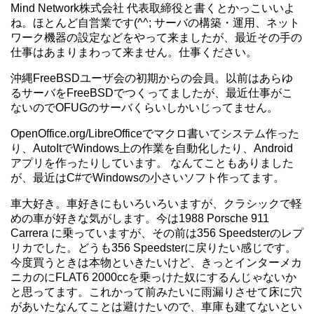
Mind Network株式会社 代表取締役と書くとかっこいいよ
ね。ほとんど自営業です(^^; サーバの構築・運用、ネット
ワーク機器の設定などをやって来ましたが、最近その手の
仕事はあまりまわって来ません。仕事ください。
沖縄FreeBSDユーザ会の初期からの会員。以前はあらゆ
るサーバをFreeBSDでつくってましたが、最近仕事がこ
ないのでOFUGのサーバくらいしかいじってません。
OpenOffice.org/LibreOfficeでマクロ書いてシステム作った
り、AutoItでWindows上の作業を自動化したり、Android
アプリを作ったりしています。 なんてこともありました
が、最近はC#でWindowsの小さいソフト作ってます。
車大好き。車好きにもいろいろいますが、クラシックで軽
めの車が好きな気がします。今は1988 Porsche 911
Carrera に乗っていますが、その前は356 Speedsterのレプ
リカでした。どうも356 Speedsterに戻りたい感じです。
今度買うときは本物といきたいけど、きっとインターメカ
ニカのにFLAT6 2000ccを乗っけた奴にするんじゃないか
と思ってます。これかって前みたいに雨漏りさせて床に穴
があいたなんてことは避けたいので、車庫も建てないとい