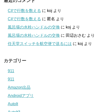
最近のコメント
C#で行数を数える
に
koj
より
C#で行数を数える
に
匿名
より
風呂場の水栓ハンドルの交換
に
koj
より
風呂場の水栓ハンドルの交換
に
田辺おさむ
より
任天堂スイッチを航空便で送るには
に
koj
より
カテゴリー
911
911
Amazon出品
Androidアプリ
AutoIt