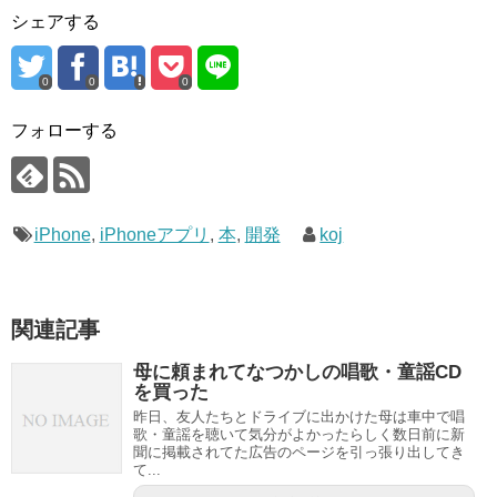
シェアする
0
0
0
フォローする
iPhone
,
iPhoneアプリ
,
本
,
開発
koj
関連記事
母に頼まれてなつかしの唱歌・童謡CD
を買った
昨日、友人たちとドライブに出かけた母は車中で唱
歌・童謡を聴いて気分がよかったらしく数日前に新
聞に掲載されてた広告のページを引っ張り出してき
て...