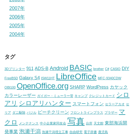
2007年
2006年
2005年
2004年
タグ
BASIC
Android
911
ADS-B
DIY
3Dプリンター
brother
C#
CASIO
LibreOffice
Galaxy S4
FreeBSD
ISW11HT
MFC-9340CDW
OpenOffice.org
SHARP
WordPress
カヤック
OBI100
シロ
カラーレーザー
ガイガー・ミューラー管
キャンプ
クレジットカード
アリ
シロアリハンター
スマートフォン
セラーアカオ
セ
マ
ビーチクリーン
リア
ダニ駆除
バジル
フロントラインプラス
ブラザー
写真
クロ
東部海浜開
メンテナンス
中小企業家同友会
台所
天文館
泡瀬干潟
発事業
泡瀬干潟埋立工事
自由研究
電子辞書
鹿児島