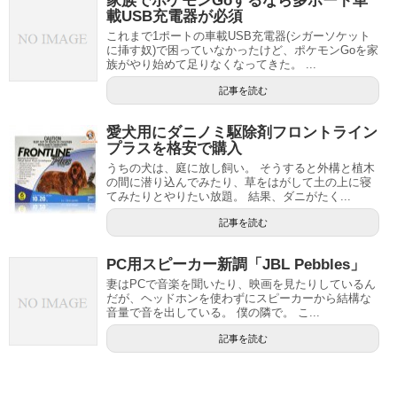
家族でポケモンGoするなら多ポート車
載USB充電器が必須
これまで1ポートの車載USB充電器(シガーソケット
に挿す奴)で困っていなかったけど、ポケモンGoを家
族がやり始めて足りなくなってきた。 ...
記事を読む
愛犬用にダニノミ駆除剤フロントライン
プラスを格安で購入
うちの犬は、庭に放し飼い。 そうすると外構と植木
の間に潜り込んでみたり、草をはがして土の上に寝
てみたりとやりたい放題。 結果、ダニがたく...
記事を読む
PC用スピーカー新調「JBL Pebbles」
妻はPCで音楽を聞いたり、映画を見たりしているん
だが、ヘッドホンを使わずにスピーカーから結構な
音量で音を出している。 僕の隣で。 こ...
記事を読む