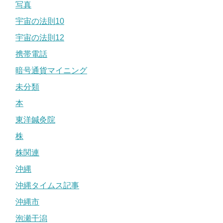
写真
宇宙の法則10
宇宙の法則12
携帯電話
暗号通貨マイニング
未分類
本
東洋鍼灸院
株
株関連
沖縄
沖縄タイムス記事
沖縄市
泡瀬干潟