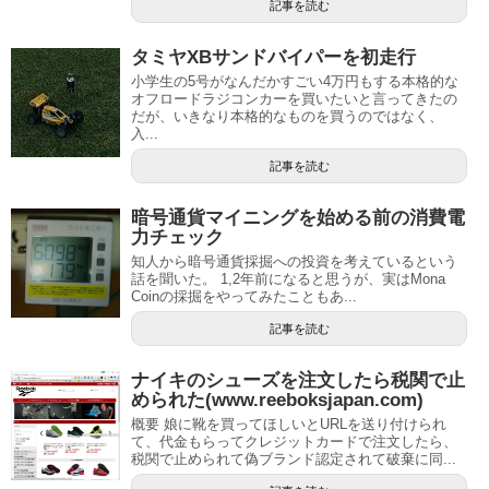
記事を読む
タミヤXBサンドバイパーを初走行
小学生の5号がなんだかすごい4万円もする本格的な
オフロードラジコンカーを買いたいと言ってきたの
だが、いきなり本格的なものを買うのではなく、
入...
記事を読む
暗号通貨マイニングを始める前の消費電
力チェック
知人から暗号通貨採掘への投資を考えているという
話を聞いた。 1,2年前になると思うが、実はMona
Coinの採掘をやってみたこともあ...
記事を読む
ナイキのシューズを注文したら税関で止
められた(www.reeboksjapan.com)
概要 娘に靴を買ってほしいとURLを送り付けられ
て、代金もらってクレジットカードで注文したら、
税関で止められて偽ブランド認定されて破棄に同...