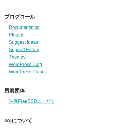
ブログロール
Documentation
Plugins
Suggest Ideas
Support Forum
Themes
WordPress Blog
WordPress Planet
所属団体
沖縄FreeBSDユーザ会
kojについて