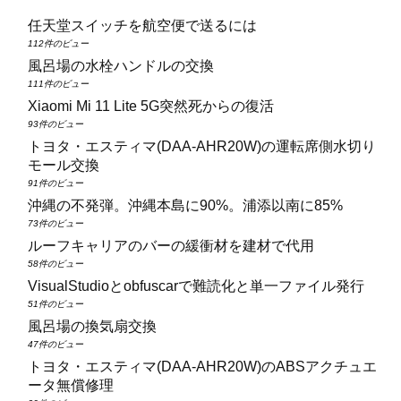
任天堂スイッチを航空便で送るには
112件のビュー
風呂場の水栓ハンドルの交換
111件のビュー
Xiaomi Mi 11 Lite 5G突然死からの復活
93件のビュー
トヨタ・エスティマ(DAA‑AHR20W)の運転席側水切り
モール交換
91件のビュー
沖縄の不発弾。沖縄本島に90%。浦添以南に85%
73件のビュー
ルーフキャリアのバーの緩衝材を建材で代用
58件のビュー
VisualStudioとobfuscarで難読化と単一ファイル発行
51件のビュー
風呂場の換気扇交換
47件のビュー
トヨタ・エスティマ(DAA‑AHR20W)のABSアクチュエ
ータ無償修理