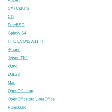
AutoIt3
C# / Csharp
CD
FreeBSD
Galaxy S4
HTC EVO/ISW11HT
iPhone
Jetson TK1
kfund
LGL22
Mac
OpenOffice.org
OpenOffice.org/LibreOffice
PureBasic