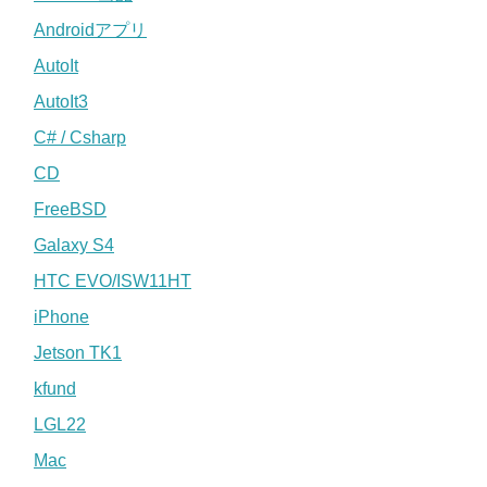
Androidアプリ
AutoIt
AutoIt3
C# / Csharp
CD
FreeBSD
Galaxy S4
HTC EVO/ISW11HT
iPhone
Jetson TK1
kfund
LGL22
Mac