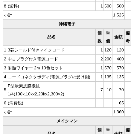
8
(送料)
1
500
500
小計
1,525
沖縄電子
個
単
備
品名
金額
数
価
考
1
3芯シールド付きマイクコード
1
120
120
2
中古プラグ付き電源コード
2
200
400
3
耐熱ワイヤー 2m 10色セット
1
570
570
4
コードコネクタボディ(電源プラグの受け側)
1
135
135
P型炭素皮膜抵抗
5
7
10
70
1/4(100k,10kx2,20kx2,300×2)
6
(消費税)
65
小計
1,360
メイクマン
個
単
備
品名
金額