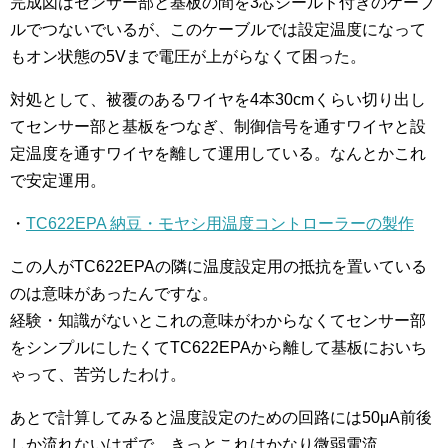
完成図はセンサー部と基板の間を3芯シールド付きのケーブ
ルでつないでいるが、このケーブルでは設定温度になって
もオン状態の5Vまで電圧が上がらなくて困った。
対処として、被覆のあるワイヤを4本30cmくらい切り出し
てセンサー部と基板をつなぎ、制御信号を通すワイヤと設
定温度を通すワイヤを離して運用している。なんとかこれ
で安定運用。
・
TC622EPA 納豆・モヤシ用温度コントローラーの製作
この人がTC622EPAの隣に温度設定用の抵抗を置いている
のは意味があったんですな。
経験・知識がないとこれの意味がわからなくてセンサー部
をシンプルにしたくてTC622EPAから離して基板においち
ゃって、苦労したわけ。
あとで計算してみると温度設定のための回路には50μA前後
しか流れないはずで、きっとこれはかなり微弱電流。