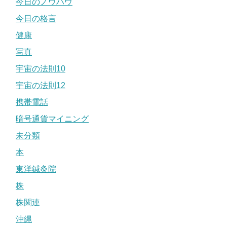
今日のノウハウ
今日の格言
健康
写真
宇宙の法則10
宇宙の法則12
携帯電話
暗号通貨マイニング
未分類
本
東洋鍼灸院
株
株関連
沖縄