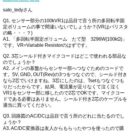
sato_tedyさん
Q1. センサー部分の100kVR1は品目で言う所の多回転半固
定ボリュームの事で間違いないでしょうか？(VRはバリスタ
の略・・・？)
A1. 「多回転半固定ボリューム たて型 3296W(100kΩ)」
です。VR=Variable Resistorのはずです。
Q2. 3芯シールド付きマイクコードはどこで使われる部品な
のでしょうか？
A2. メインの基盤からセンサー部へつなぐためのコードで
す。5V, GND, OUT(Rev)の3つをつなぐので、シールド付き
なら2芯でいけますね。3芯にしたのは、Tsetもつなぐつも
りだったからです。結局、電流量が足りなくて泣く泣く
VR1をセンサー部に移したので2芯でOKです。マイクコー
ドである必要はありません。シールド付き2芯のケーブルを
適当に買ってください。
Q3. 回路図のAC/DCは品目で言う所のどれに当たるのでし
ょうか？
A3. AC/DC変換器は友人からもらったやつを使ったので購