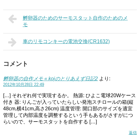
孵卵器のためのサーモスタット自作のためのメ
モ
車のリモコンキーの電池交換(CR1632)
コメント
孵卵器の自作メモ « kojのとりあえず日記2
より:
2012年10月28日 22:49
[…] それぞれ何で実現するか。 熱源: ひよこ電球20Wケース
付き 器: りんごが入っていたらしい発泡スチロールの箱(縦
48cm,横41cm,高さ26cm) 温度管理: 開口部のサイズを適宜
管理して内部温度を調整するという手もあるがさすがにつ
らいので、サーモスタットを自作する […]
返信