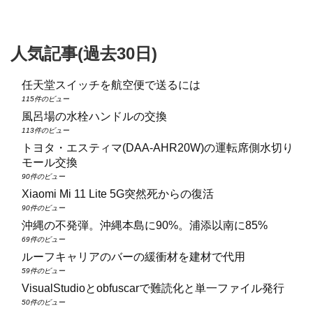
人気記事(過去30日)
任天堂スイッチを航空便で送るには
115件のビュー
風呂場の水栓ハンドルの交換
113件のビュー
トヨタ・エスティマ(DAA‑AHR20W)の運転席側水切り
モール交換
90件のビュー
Xiaomi Mi 11 Lite 5G突然死からの復活
90件のビュー
沖縄の不発弾。沖縄本島に90%。浦添以南に85%
69件のビュー
ルーフキャリアのバーの緩衝材を建材で代用
59件のビュー
VisualStudioとobfuscarで難読化と単一ファイル発行
50件のビュー