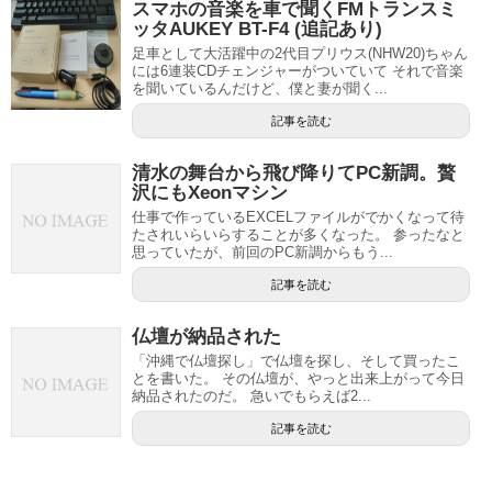
スマホの音楽を車で聞くFMトランスミ
ッタAUKEY BT-F4 (追記あり)
足車として大活躍中の2代目プリウス(NHW20)ちゃん
には6連装CDチェンジャーがついていて それで音楽
を聞いているんだけど、僕と妻が聞く...
記事を読む
清水の舞台から飛び降りてPC新調。贅
沢にもXeonマシン
仕事で作っているEXCELファイルがでかくなって待
たされいらいらすることが多くなった。 参ったなと
思っていたが、前回のPC新調からもう...
記事を読む
仏壇が納品された
「沖縄で仏壇探し」で仏壇を探し、そして買ったこ
とを書いた。 その仏壇が、やっと出来上がって今日
納品されたのだ。 急いでもらえば2...
記事を読む