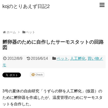
kojのとりあえず日記2
ホーム
ペット
孵卵器のために自作したサーモスタットの回路
図
2012/8/9
2016/6/14
ペット
,
人工孵化
,
買い物メ
モ
3号の夏休の自由研究「うずらの卵を人工孵化」(仮題）の
ために孵卵器を作成したが、温度管理のためにサーモスタ
ットを自作した。