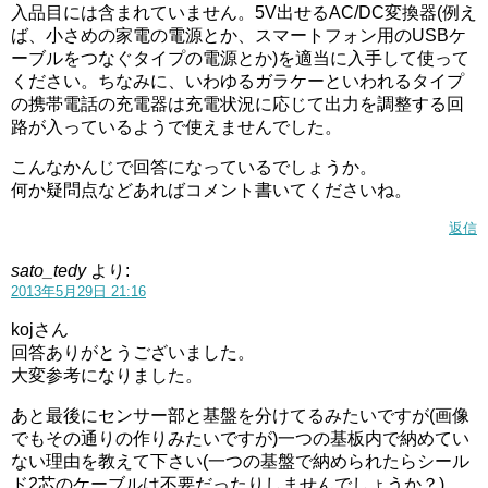
入品目には含まれていません。5V出せるAC/DC変換器(例え
ば、小さめの家電の電源とか、スマートフォン用のUSBケ
ーブルをつなぐタイプの電源とか)を適当に入手して使って
ください。ちなみに、いわゆるガラケーといわれるタイプ
の携帯電話の充電器は充電状況に応じて出力を調整する回
路が入っているようで使えませんでした。
こんなかんじで回答になっているでしょうか。
何か疑問点などあればコメント書いてくださいね。
返信
sato_tedy
より:
2013年5月29日 21:16
kojさん
回答ありがとうございました。
大変参考になりました。
あと最後にセンサー部と基盤を分けてるみたいですが(画像
でもその通りの作りみたいですが)一つの基板内で納めてい
ない理由を教えて下さい(一つの基盤で納められたらシール
ド2芯のケーブルは不要だったりしませんでしょうか？)