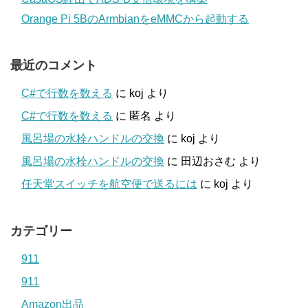
Orange Pi 5BのArmbianをeMMCから起動する
最近のコメント
C#で行数を数える
に
koj
より
C#で行数を数える
に
匿名
より
風呂場の水栓ハンドルの交換
に
koj
より
風呂場の水栓ハンドルの交換
に
田辺おさむ
より
任天堂スイッチを航空便で送るには
に
koj
より
カテゴリー
911
911
Amazon出品