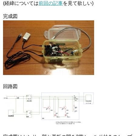
(経緯については
前回の記事
を見て欲しい)
完成図
回路図