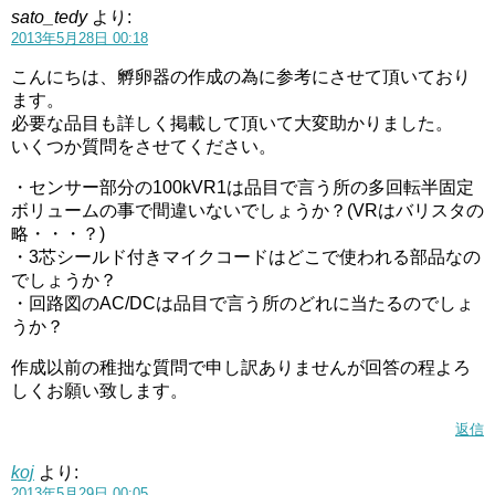
sato_tedy
より:
2013年5月28日 00:18
こんにちは、孵卵器の作成の為に参考にさせて頂いており
ます。
必要な品目も詳しく掲載して頂いて大変助かりました。
いくつか質問をさせてください。
・センサー部分の100kVR1は品目で言う所の多回転半固定
ボリュームの事で間違いないでしょうか？(VRはバリスタの
略・・・？)
・3芯シールド付きマイクコードはどこで使われる部品なの
でしょうか？
・回路図のAC/DCは品目で言う所のどれに当たるのでしょ
うか？
作成以前の稚拙な質問で申し訳ありませんが回答の程よろ
しくお願い致します。
返信
koj
より:
2013年5月29日 00:05