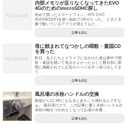
内部メモリが足りなくなってきたEVO
4GのためのmicroSDHC探し
初めて買ったスマートフォン、HTC EVO
4G(ISW11HT)を使い始めて1年がたった。 ときどき
裏で動いているアプリが増えてもた...
記事を読む
母に頼まれてなつかしの唱歌・童謡CD
を買った
昨日、友人たちとドライブに出かけた母は車中で唱
歌・童謡を聴いて気分がよかったらしく数日前に新
聞に掲載されてた広告のページを引っ張り出してき
て...
記事を読む
風呂場の水栓ハンドルの交換
新築から12,3年にもなるとあちこち壊れるんですな
ぁ。 風呂場だけで、この記事に書く水栓ハンドルが
水栓の軸をつかめなくなってお湯の水量...
記事を読む