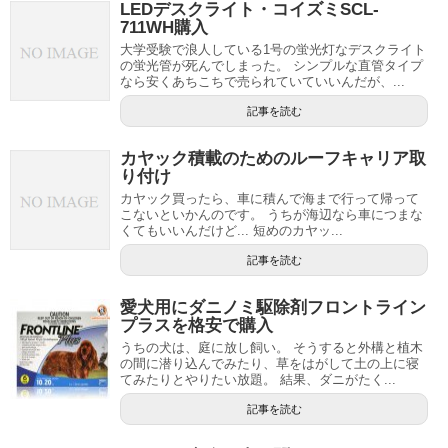
LEDデスクライト・コイズミSCL-
711WH購入
大学受験で浪人している1号の蛍光灯なデスクライト
の蛍光管が死んでしまった。 シンプルな直管タイプ
なら安くあちこちで売られていていいんだが、...
記事を読む
カヤック積載のためのルーフキャリア取
り付け
カヤック買ったら、車に積んで海まで行って帰って
こないといかんのです。 うちが海辺なら車につまな
くてもいいんだけど... 短めのカヤッ...
記事を読む
愛犬用にダニノミ駆除剤フロントライン
プラスを格安で購入
うちの犬は、庭に放し飼い。 そうすると外構と植木
の間に潜り込んでみたり、草をはがして土の上に寝
てみたりとやりたい放題。 結果、ダニがたく...
記事を読む