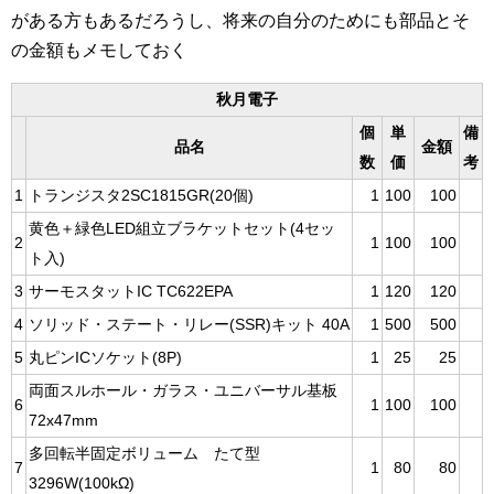
がある方もあるだろうし、将来の自分のためにも部品とそ
の金額もメモしておく
秋月電子
個
単
備
品名
金額
数
価
考
1
トランジスタ2SC1815GR(20個)
1
100
100
黄色＋緑色LED組立ブラケットセット(4セッ
2
1
100
100
ト入)
3
サーモスタットIC TC622EPA
1
120
120
4
ソリッド・ステート・リレー(SSR)キット 40A
1
500
500
5
丸ピンICソケット(8P)
1
25
25
両面スルホール・ガラス・ユニバーサル基板
6
1
100
100
72x47mm
多回転半固定ボリューム たて型
7
1
80
80
3296W(100kΩ)