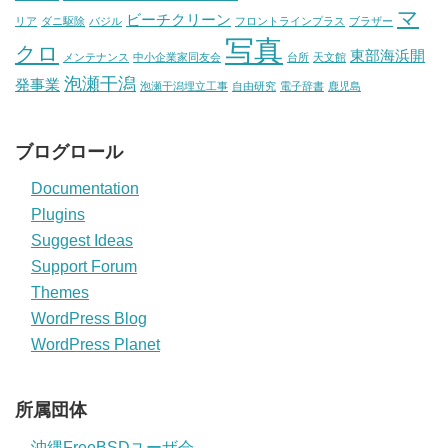
マ
ビーチクリーン
リア
ダニ駆除
バジル
フロントラインプラス
ブラザー
写真
クロ
東部海浜開
メンテナンス
中小企業家同友会
台所
天文館
泡瀬干潟
発事業
泡瀬干潟埋立工事
自由研究
電子辞書
鹿児島
ブログロール
Documentation
Plugins
Suggest Ideas
Support Forum
Themes
WordPress Blog
WordPress Planet
所属団体
沖縄FreeBSDユーザ会