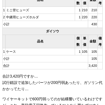
数
価
考
1
ミニ管ヒューズ
1
210
210
2
中継用ヒューズホルダ
1
220
220
小計
430
ダイソウ
個
単
備
品名
金額
数
価
考
1
ケース
1
105
105
小計
105
合計
3,420
合計3,420円ですか…
試行錯誤で追加したパーツが200円弱あったり、ガソリン代
かかってたり…
ワイヤーキットで600円弱ってのが結構響いているわけです