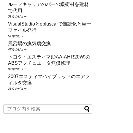
ルーフキャリアのバーの緩衝材を建材
で代用
58件のビュー
VisualStudioとobfuscarで難読化と単一
ファイル発行
51件のビュー
風呂場の換気扇交換
47件のビュー
トヨタ・エスティマ(DAA‑AHR20W)の
ABSアクチュエータ無償修理
39件のビュー
2007エスティマハイブリッドのエアフ
ィルタ交換
38件のビュー