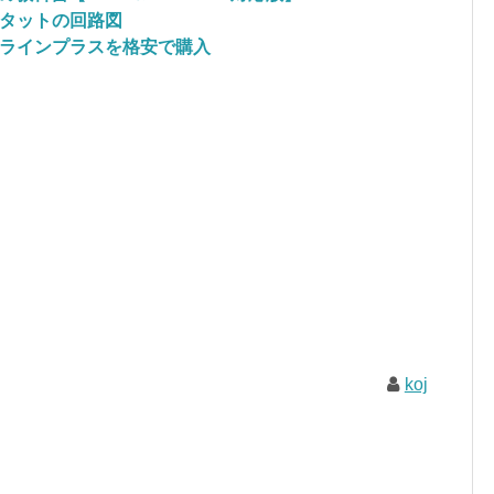
タットの回路図
ラインプラスを格安で購入
koj