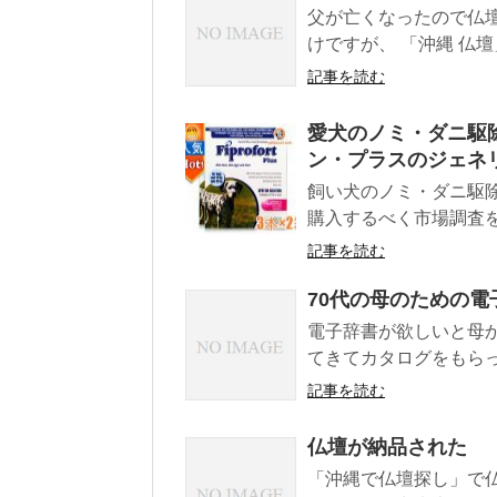
父が亡くなったので仏
けですが、 「沖縄 仏壇
記事を読む
愛犬のノミ・ダニ駆
ン・プラスのジェネリ
飼い犬のノミ・ダニ駆
購入するべく市場調査を
記事を読む
70代の母のための電
電子辞書が欲しいと母
てきてカタログをもらって
記事を読む
仏壇が納品された
「沖縄で仏壇探し」で