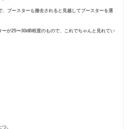
ので、ブースターも撤去されると見越してブースターを選
ーが25〜30dB程度のもので、これでちゃんと見れてい
。
たつ。