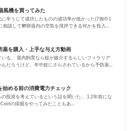
ニ扇風機を買ってみた
に辛うじて成功したものの成功率が低かった(7個中1
に相談して孵卵器内の空気を撹拌できる何かを投入...
防薬を購入・上手な与え方動画
ている。 屋内飼育なら蚊が媒介するらしいフィラリア
んだろうけど、年中蚊にさらされているから予防薬...
を始める前の消費電力チェック
の投資を考えているという話を聞いた。 1,2年前にな
Coinの採掘をやってみたこともあ...