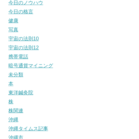
今日のノウハウ
今日の格言
健康
写真
宇宙の法則10
宇宙の法則12
携帯電話
暗号通貨マイニング
未分類
本
東洋鍼灸院
株
株関連
沖縄
沖縄タイムス記事
沖縄市