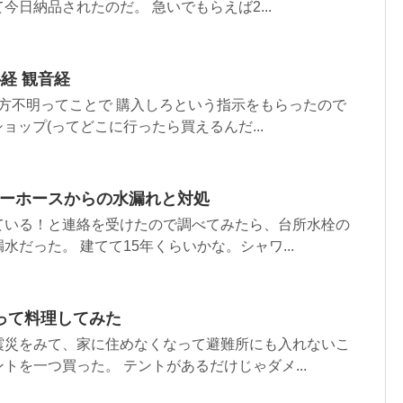
今日納品されたのだ。 急いでもらえば2...
心経 観音経
方不明ってことで 購入しろという指示をもらったので
のショップ(ってどこに行ったら買えるんだ...
ャワーホースからの水漏れと対処
ている！と連絡を受けたので調べてみたら、台所水栓の
だった。 建てて15年くらいかな。シャワ...
って料理してみた
震災をみて、家に住めなくなって避難所にも入れないこ
トを一つ買った。 テントがあるだけじゃダメ...