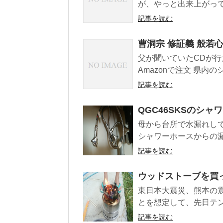
が、やっと出来上がって
記事を読む
曹洞宗 修証義 般若
父が聞いていたCDが行
Amazonで注文 県内
記事を読む
QGC46SKSのシ
母から台所で水漏れし
シャワーホースからの漏水
記事を読む
ウッドストーブを買
東日本大震災、熊本の
とを想定して、先日テン
記事を読む