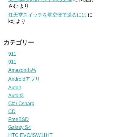
さむ
より
任天堂スイッチを航空便で送るには
に
koj
より
カテゴリー
911
911
Amazon出品
Androidアプリ
AutoIt
AutoIt3
C# / Csharp
CD
FreeBSD
Galaxy S4
HTC EVO/ISW11HT