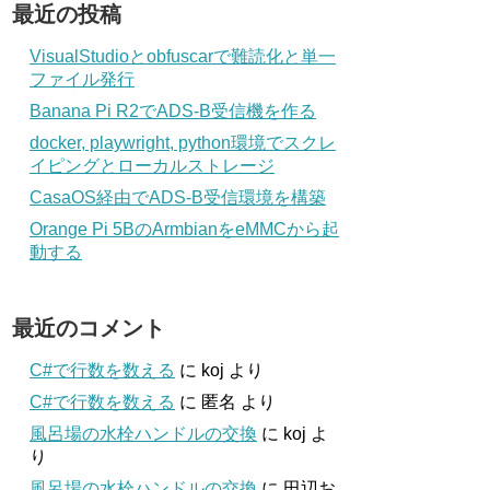
最近の投稿
VisualStudioとobfuscarで難読化と単一
ファイル発行
Banana Pi R2でADS-B受信機を作る
docker, playwright, python環境でスクレ
イピングとローカルストレージ
CasaOS経由でADS-B受信環境を構築
Orange Pi 5BのArmbianをeMMCから起
動する
最近のコメント
C#で行数を数える
に
koj
より
C#で行数を数える
に
匿名
より
風呂場の水栓ハンドルの交換
に
koj
よ
り
風呂場の水栓ハンドルの交換
に
田辺お