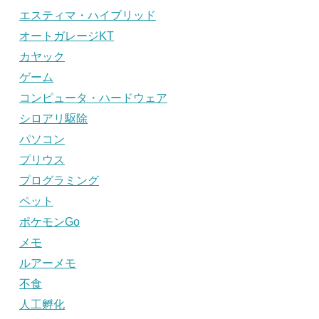
エスティマ・ハイブリッド
オートガレージKT
カヤック
ゲーム
コンピュータ・ハードウェア
シロアリ駆除
パソコン
プリウス
プログラミング
ペット
ポケモンGo
メモ
ルアーメモ
不食
人工孵化