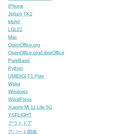
iPhone
Jetson TK1
kfund
LGL22
Mac
OpenOffice.org
OpenOffice.org/LibreOffice
PureBasic
Python
UMIDIGI F1 Play
Weka
Windows
WordPress
Xiaomi Mi 11 Lite 5G
YSFLIGHT
アウトドア
アパート関係