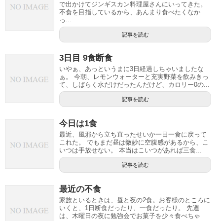
で出かけてジンギスカン料理屋さんにいってきた。
不食を目指しているから、あんまり食べたくなか
っ...
記事を読む
3日目 9食断食
いやぁ、あっというまに3日経過しちゃいましたな
ぁ。 今朝、レモンウォーターと充実野菜を飲みきっ
て、しばらく水だけだったんだけど、カロリー0の...
記事を読む
今日は1食
最近、風邪から立ち直ったせいか一日一食に戻って
これた。 でもまだ昼は微妙に空腹感があるから、こ
いつは手放せない。 本当はこいつがあれば三食...
記事を読む
最近の不食
家族といるときは、昼と夜の2食。お客様のところに
いくと、1日断食だったり、一食だったり。 先週
は、木曜日の夜に勉強会でお菓子を少々食べちゃ