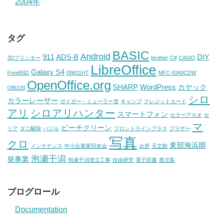
2004年
タグ
BASIC
Android
911
ADS-B
DIY
3Dプリンター
brother
C#
CASIO
LibreOffice
Galaxy S4
FreeBSD
ISW11HT
MFC-9340CDW
OpenOffice.org
SHARP
WordPress
カヤック
OBI100
シロ
カラーレーザー
ガイガー・ミューラー管
キャンプ
クレジットカード
アリ
シロアリハンター
スマートフォン
セラーアカオ
セ
マ
ビーチクリーン
リア
ダニ駆除
バジル
フロントラインプラス
ブラザー
写真
クロ
東部海浜開
メンテナンス
中小企業家同友会
台所
天文館
泡瀬干潟
発事業
泡瀬干潟埋立工事
自由研究
電子辞書
鹿児島
ブログロール
Documentation