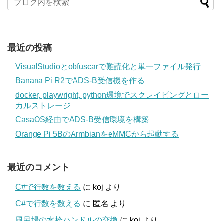
最近の投稿
VisualStudioとobfuscarで難読化と単一ファイル発行
Banana Pi R2でADS-B受信機を作る
docker, playwright, python環境でスクレイピングとロー
カルストレージ
CasaOS経由でADS-B受信環境を構築
Orange Pi 5BのArmbianをeMMCから起動する
最近のコメント
C#で行数を数える
に
koj
より
C#で行数を数える
に
匿名
より
風呂場の水栓ハンドルの交換
に
koj
より