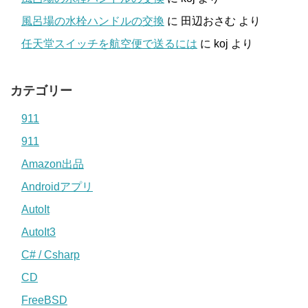
風呂場の水栓ハンドルの交換
に
田辺おさむ
より
任天堂スイッチを航空便で送るには
に
koj
より
カテゴリー
911
911
Amazon出品
Androidアプリ
AutoIt
AutoIt3
C# / Csharp
CD
FreeBSD