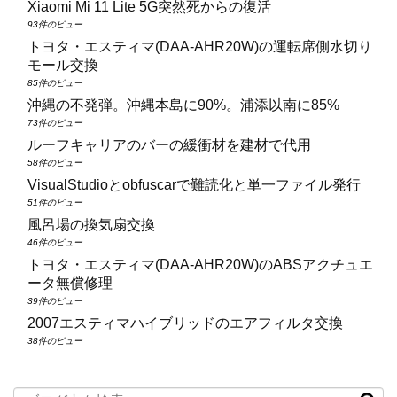
Xiaomi Mi 11 Lite 5G突然死からの復活
93件のビュー
トヨタ・エスティマ(DAA‑AHR20W)の運転席側水切り
モール交換
85件のビュー
沖縄の不発弾。沖縄本島に90%。浦添以南に85%
73件のビュー
ルーフキャリアのバーの緩衝材を建材で代用
58件のビュー
VisualStudioとobfuscarで難読化と単一ファイル発行
51件のビュー
風呂場の換気扇交換
46件のビュー
トヨタ・エスティマ(DAA‑AHR20W)のABSアクチュエ
ータ無償修理
39件のビュー
2007エスティマハイブリッドのエアフィルタ交換
38件のビュー