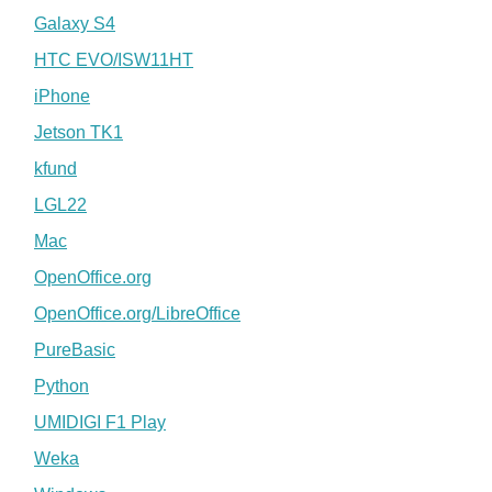
Galaxy S4
HTC EVO/ISW11HT
iPhone
Jetson TK1
kfund
LGL22
Mac
OpenOffice.org
OpenOffice.org/LibreOffice
PureBasic
Python
UMIDIGI F1 Play
Weka