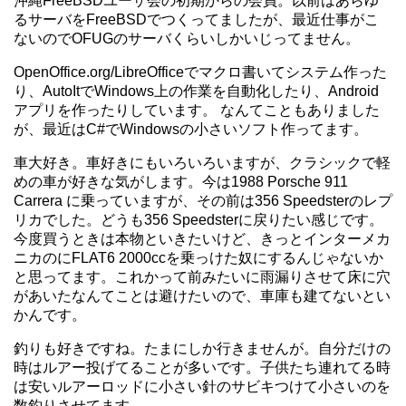
沖縄FreeBSDユーザ会の初期からの会員。以前はあらゆ
るサーバをFreeBSDでつくってましたが、最近仕事がこ
ないのでOFUGのサーバくらいしかいじってません。
OpenOffice.org/LibreOfficeでマクロ書いてシステム作った
り、AutoItでWindows上の作業を自動化したり、Android
アプリを作ったりしています。 なんてこともありました
が、最近はC#でWindowsの小さいソフト作ってます。
車大好き。車好きにもいろいろいますが、クラシックで軽
めの車が好きな気がします。今は1988 Porsche 911
Carrera に乗っていますが、その前は356 Speedsterのレプ
リカでした。どうも356 Speedsterに戻りたい感じです。
今度買うときは本物といきたいけど、きっとインターメカ
ニカのにFLAT6 2000ccを乗っけた奴にするんじゃないか
と思ってます。これかって前みたいに雨漏りさせて床に穴
があいたなんてことは避けたいので、車庫も建てないとい
かんです。
釣りも好きですね。たまにしか行きませんが。自分だけの
時はルアー投げてることが多いです。子供たち連れてる時
は安いルアーロッドに小さい針のサビキつけて小さいのを
数釣りさせてます。