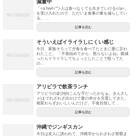
減量中
「<a href="">人は食べなくても生きていける</a>」
を受け入れたので、ただいま食事の量を減らしてい
る。 ...
記事を読む
そういえばイライラしにくい感じ
今日、家族そろって夕食を食べてたときに妻に言わ
れたこと。 「不食始めてから、怒らないよね。腹減
ったらイライラしてちょっとしたことで怒ってた
の...
記事を読む
アリビラで飲茶ランチ
アリビラの金沙紗(こんな字だったかなぁ。きんさし
ゃ)までわざわざ出かけて妻の幸せを充電してきた。
相変わらずおいしいんだけど、不食目指して...
記事を読む
沖縄でジンギスカン
今日は友人に誘われて、沖縄市からわざわざ那覇ま