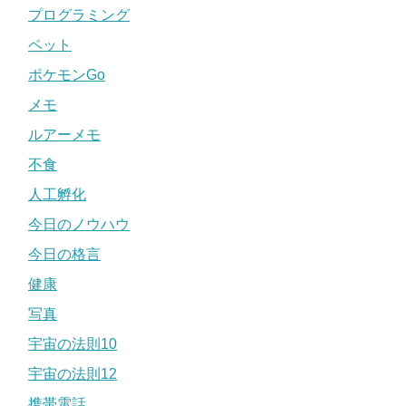
プログラミング
ペット
ポケモンGo
メモ
ルアーメモ
不食
人工孵化
今日のノウハウ
今日の格言
健康
写真
宇宙の法則10
宇宙の法則12
携帯電話